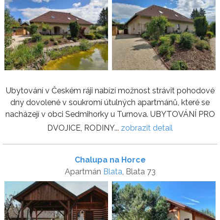
Ubytování v Českém ráji nabízí možnost strávit pohodové
dny dovolené v soukromí útulných apartmánů, které se
nacházejí v obci Sedmihorky u Turnova. UBYTOVÁNÍ PRO
DVOJICE, RODINY...
zobrazit detail
Chalupa na Horce
Apartmán
Blata
, Blata 73