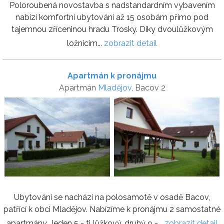
Poloroubená novostavba s nadstandardním vybavením
nabízí komfortní ubytování až 15 osobám přímo pod
tajemnou zříceninou hradu Trosky. Díky dvoulůžkovým
ložnicím...
zobrazit detail
Apartmán k pronájmu
Apartmán
Mladějov
, Bacov 2
Ubytování se nachází na polosamotě v osadě Bacov,
patřící k obci Mladějov. Nabízíme k pronájmu 2 samostatné
apartmány. Jeden 5 - ti lůžkový, druhý 9 -...
zobrazit detail