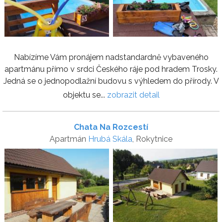
Nabízíme Vám pronájem nadstandardně vybaveného
apartmánu přímo v srdci Českého ráje pod hradem Trosky.
Jedná se o jednopodlažní budovu s výhledem do přírody. V
objektu se...
zobrazit detail
Chata Na Rozcestí
Apartmán
Hrubá Skála
, Rokytnice