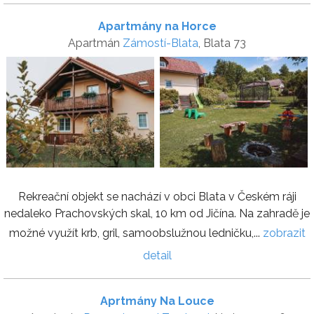
Apartmány na Horce
Apartmán
Zámostí-Blata
, Blata 73
Rekreační objekt se nachází v obci Blata v Českém ráji
nedaleko Prachovských skal, 10 km od Jičína. Na zahradě je
možné využít krb, gril, samoobslužnou ledničku,...
zobrazit
detail
Aprtmány Na Louce