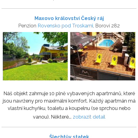
Maxovo království Český ráj
Penzion
Rovensko pod Troskami
, Boroví 282
Náš objekt zahrnuje 10 plně vybavených apartmánů, které
jsou navrženy pro maximální komfort. Každý apartmán má
vlastní kuchyňku, toaletu a koupelnu (se sprchou nebo
vanou). Některé...
zobrazit detail
Šlechtův statek