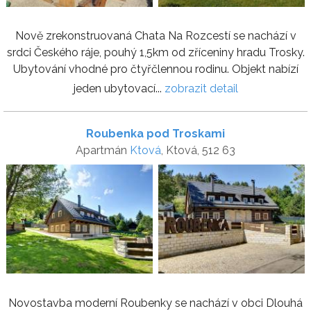
Nově zrekonstruovaná Chata Na Rozcestí se nachází v
srdci Českého ráje, pouhý 1,5km od zříceniny hradu Trosky.
Ubytování vhodné pro čtyřčlennou rodinu. Objekt nabízí
jeden ubytovací...
zobrazit detail
Roubenka pod Troskami
Apartmán
Ktová
, Ktová, 512 63
Novostavba moderní Roubenky se nachází v obci Dlouhá