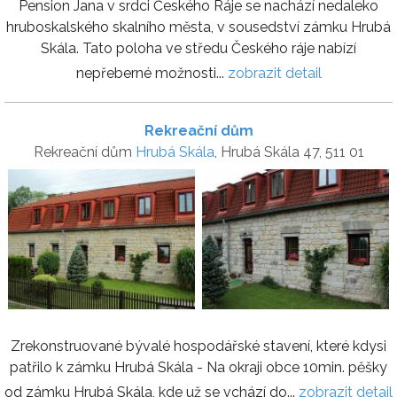
Pension Jana v srdci Českého Ráje se nachází nedaleko
hruboskalského skalního města, v sousedství zámku Hrubá
Skála. Tato poloha ve středu Českého ráje nabízí
nepřeberné možnosti...
zobrazit detail
Rekreační dům
Rekreační dům
Hrubá Skála
, Hrubá Skála 47, 511 01
Zrekonstruované bývalé hospodářské stavení, které kdysi
patřilo k zámku Hrubá Skála - Na okraji obce 10min. pěšky
od zámku Hrubá Skála, kde už se vchází do...
zobrazit detail