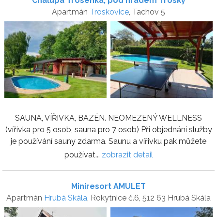
Chalupa Trosenka, pod hradem Trosky
Apartmán
Troskovice
, Tachov 5
SAUNA, VÍŘIVKA, BAZÉN. NEOMEZENÝ WELLNESS
(vířivka pro 5 osob, sauna pro 7 osob) Při objednání služby
je používání sauny zdarma. Saunu a vířivku pak můžete
používat...
zobrazit detail
Miniresort AMULET
Apartmán
Hrubá Skála
, Rokytnice č.6, 512 63 Hrubá Skála