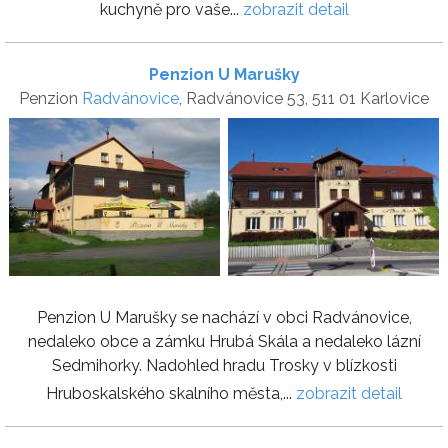
kuchyně pro vaše...
zobrazit detail
Penzion U Marušky
Penzion
Radvánovice
, Radvánovice 53, 511 01 Karlovice
Penzion U Marušky se nachází v obci Radvánovice,
nedaleko obce a zámku Hrubá Skála a nedaleko lázní
Sedmihorky. Nadohled hradu Trosky v blízkosti
Hruboskalského skalního města,...
zobrazit detail