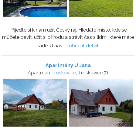
Přijeďte si k nám užít Český ráj. Hledáte místo, kde se
můžete bavit, užít si přírodu a strávit čas s lidmi, které máte
rádi? U nás...
zobrazit detail
Apartmány U Jana
Apartmán
Troskovice
, Troskovice 71