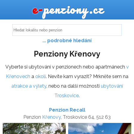
e-
penziony.cz
... podrobné hledání
Penziony Křenovy
Vyberte si ubytování v penzionech nebo apartmánech
v
Křenovech
a
okolí
. Nevíte kam vyrazit? Mrkněte sem na
atrakce a výlety
, nebo na další možnosti
ubytování
Troskovice
.
Penzion Recall
Penzion
Křenovy
, Troskovice 64, 512 63