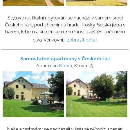
Stylové rustikální ubytování se nachází v samém srdci
Českého ráje, pod zříceninou hradu Trosky. Selská jizba s
barem, krbem a kulečníkem, možnost zajištění točeného
piva. Venkovní...
zobrazit detail
Samostatné apartmány v Českém ráji
Apartmán
Ktová
, Ktová 15,
Naše apartmány se nacházejí v krásné přírodní scenérii