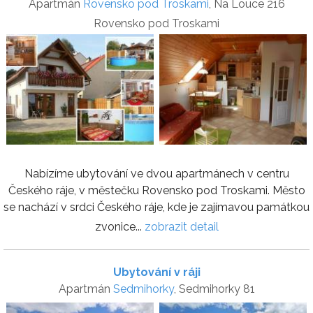
Apartmán
Rovensko pod Troskami
, Na Louce 216
Rovensko pod Troskami
Nabízíme ubytování ve dvou apartmánech v centru
Českého ráje, v městečku Rovensko pod Troskami. Město
se nachází v srdci Českého ráje, kde je zajímavou památkou
zvonice...
zobrazit detail
Ubytování v ráji
Apartmán
Sedmihorky
, Sedmihorky 81