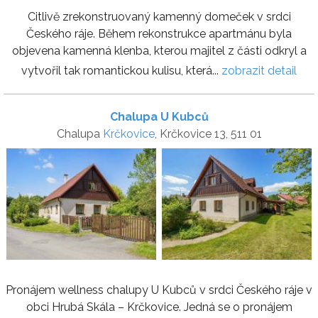
Citlivě zrekonstruovaný kamenný domeček v srdci
Českého ráje. Během rekonstrukce apartmánu byla
objevena kamenná klenba, kterou majitel z části odkryl a
vytvořil tak romantickou kulisu, která...
zobrazit detail
Chalupa U Kubců
Chalupa
Krčkovice
, Krčkovice 13, 511 01
Pronájem wellness chalupy U Kubců v srdci Českého ráje v
obci Hrubá Skála – Krčkovice. Jedná se o pronájem