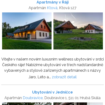
Apartmány v Ráji
Apartmán
Ktová
, Ktová 127
Vítejte v našem novém luxusním wellness ubytování v srdci
Českého ráje! Nabízíme ubytování ve třech nadstandardně
vybavených a stylově zařízených apartmánech s názvy
Jaro, Léto a...
zobrazit detail
Ubytování v Jedničce
Apartmán
Doubravice
, Doubravice 1, 511 01 Hrubá Skála