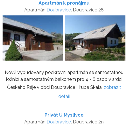
Apartmán k pronájmu
Apartmán
Doubravice
, Doubravice 28
Nově vybudovaný podkrovní apartmán se samostatnou
ložnicí a samostatným balkonem pro 4 - 6 osob v srdci
Českého Ráje v obci Doubravice Hrubá Skála.
zobrazit
detail
Privát U Myslivce
Apartmán
Doubravice
, Doubravice 29