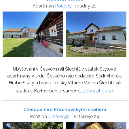
Apartmán
Roudný
, Roudný 25
Ubytování v Českém ráji Šlechtův statek Stylové
apartmány v srdci Českého ráje nedaleko Sedmihorek,
Hrubé Skály a hradu Trosky Vítáme Vás na Šlechtově
statku v Karlovicích, v samém...
zobrazit detail
Chalupa nad Prachovskými skalami
Penzion
Drštěkryje
, Drštěkryje 24