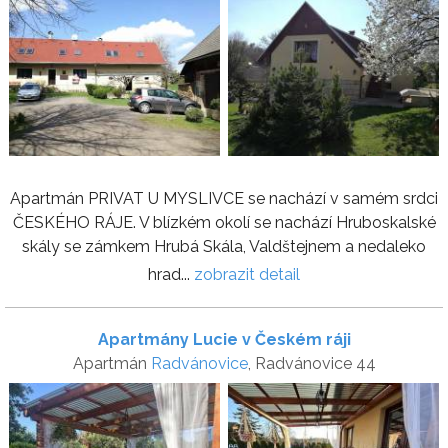
Apartmán PRIVAT U MYSLIVCE se nachází v samém srdci
ČESKÉHO RÁJE. V blízkém okolí se nachází Hruboskalské
skály se zámkem Hrubá Skála, Valdštejnem a nedaleko
hrad...
zobrazit detail
Apartmány Lucie v Českém ráji
Apartmán
Radvánovice
, Radvánovice 44