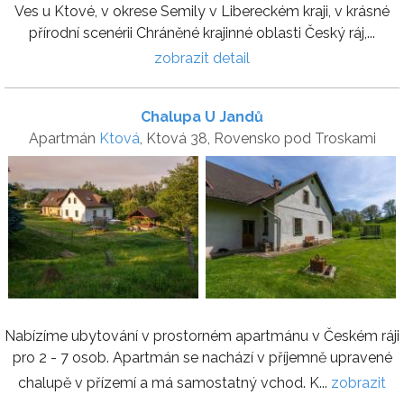
Ves u Ktové, v okrese Semily v Libereckém kraji, v krásné
přírodní scenérii Chráněné krajinné oblasti Český ráj,...
zobrazit detail
Chalupa U Jandů
Apartmán
Ktová
, Ktová 38, Rovensko pod Troskami
Nabízíme ubytování v prostorném apartmánu v Českém ráji
pro 2 - 7 osob. Apartmán se nachází v příjemně upravené
chalupě v přízemí a má samostatný vchod. K...
zobrazit