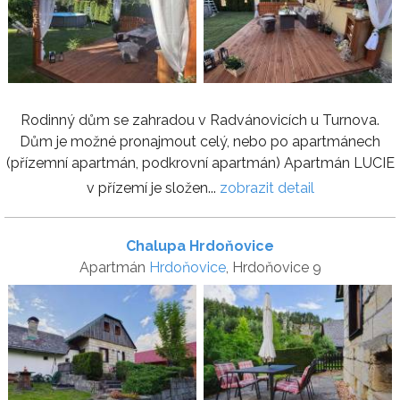
Rodinný dům se zahradou v Radvánovicích u Turnova.
Dům je možné pronajmout celý, nebo po apartmánech
(přízemní apartmán, podkrovní apartmán) Apartmán LUCIE
v přízemí je složen...
zobrazit detail
Chalupa Hrdoňovice
Apartmán
Hrdoňovice
, Hrdoňovice 9