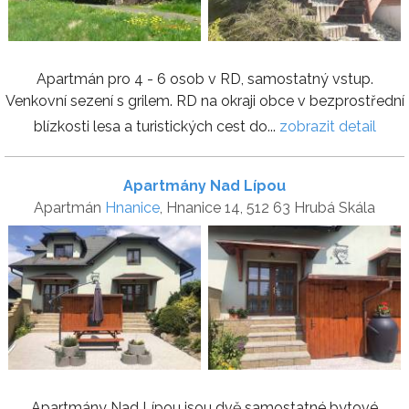
Apartmán pro 4 - 6 osob v RD, samostatný vstup.
Venkovní sezení s grilem. RD na okraji obce v bezprostřední
blízkosti lesa a turistických cest do...
zobrazit detail
Apartmány Nad Lípou
Apartmán
Hnanice
, Hnanice 14, 512 63 Hrubá Skála
Apartmány Nad Lípou jsou dvě samostatné bytové