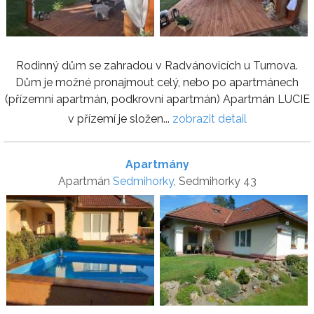
Rodinný dům se zahradou v Radvánovicích u Turnova.
Dům je možné pronajmout celý, nebo po apartmánech
(přízemní apartmán, podkrovní apartmán) Apartmán LUCIE
v přízemí je složen...
zobrazit detail
Apartmány
Apartmán
Sedmihorky
, Sedmihorky 43