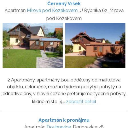
Červený Vršek
Apartmán
Mírová pod Kozákovem
, U Rybníka 62, Mírova
pod Kozákovem
2 Apartmány, apartmány jsou odděleny od majitelova
objektu, celoročně, možno týdenní pobyty i pobyty na
jednotlivé dny, v hlavní sezóně preferujeme týdenní pobyty,
klidné místo, 4...
zobrazit detail
Apartmán k pronájmu
Apartmán
Doubravice
, Doubravice 28