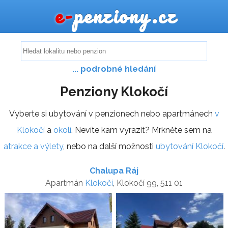
e-
penziony.cz
... podrobné hledání
Penziony Klokočí
Vyberte si ubytování v penzionech nebo apartmánech
v
Klokočí
a
okolí
. Nevíte kam vyrazit? Mrkněte sem na
atrakce a výlety
, nebo na další možnosti
ubytování Klokočí
.
Chalupa Ráj
Apartmán
Klokočí
, Klokočí 99, 511 01