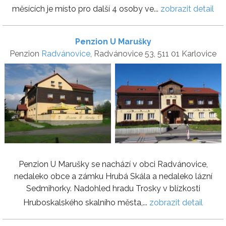
měsících je místo pro další 4 osoby ve...
zobrazit detail
Penzion U Marušky
Penzion
Radvánovice
, Radvánovice 53, 511 01 Karlovice
Penzion U Marušky se nachází v obci Radvánovice,
nedaleko obce a zámku Hrubá Skála a nedaleko lázní
Sedmihorky. Nadohled hradu Trosky v blízkosti
Hruboskalského skalního města,...
zobrazit detail