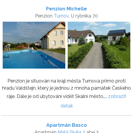
Penzion Michelle
Penzion
Turnov
, U rybníka 70
Penzion je situován na kraji města Turnova přímo proti
hradu Valdštejn, který je jednou z mnoha památek Českého
ráje. Dále je od ubytování vidět Skalní město,...
zobrazit
detail
Apartmán Basco
Apartmán
Malá Skála
, Labe 3