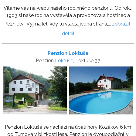
Vítáme vás na webu našeho rodinného penzionu. Od roku
1903 si naše rodina vystavěla a provozovala hostinec a
řeznictví. Vyjma let, kdy tu vládla jedna strana,...
zobrazit
detail
Penzion Loktuše
Penzion
Loktuše
, Loktuše 37
Penzion Loktuše se nachází na úpatí hory Kozákov 6 km
od Turnova v blízkosti lesa. Penzion je dvoupodlažní, v