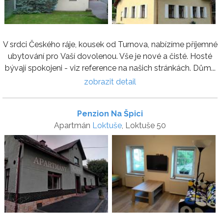
V srdci Českého ráje, kousek od Turnova, nabízíme příjemné
ubytování pro Vaší dovolenou. Vše je nové a čisté. Hosté
bývají spokojeni - viz reference na našich stránkách. Dům...
zobrazit detail
Penzion Na Špici
Apartmán
Loktuše
, Loktuše 50