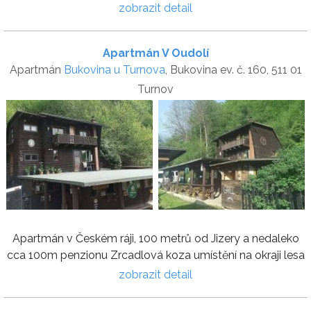
zobrazit detail
Apartmán V Oudolí
Apartmán
Bukovina u Turnova
, Bukovina ev. č. 160, 511 01
Turnov
Apartmán v Českém ráji, 100 metrů od Jizery a nedaleko
cca 100m penzionu Zrcadlová koza umístění na okraji lesa
zobrazit detail