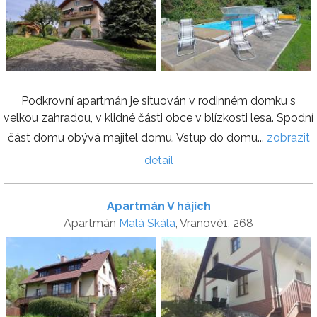
Podkrovní apartmán je situován v rodinném domku s
velkou zahradou, v klidné části obce v blízkosti lesa. Spodní
část domu obývá majitel domu. Vstup do domu...
zobrazit
detail
Apartmán V hájích
Apartmán
Malá Skála
, Vranové1. 268