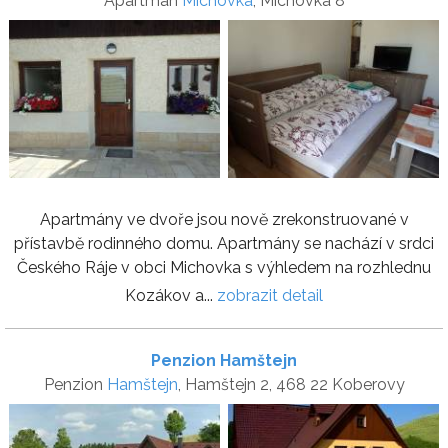
Apartmán
Michovka
, Michovka 8
Apartmány ve dvoře jsou nově zrekonstruované v
přístavbě rodinného domu. Apartmány se nachází v srdci
Českého Ráje v obci Michovka s výhledem na rozhlednu
Kozákov a...
zobrazit detail
Penzion Hamštejn
Penzion
Hamštejn
, Hamštejn 2, 468 22 Koberovy