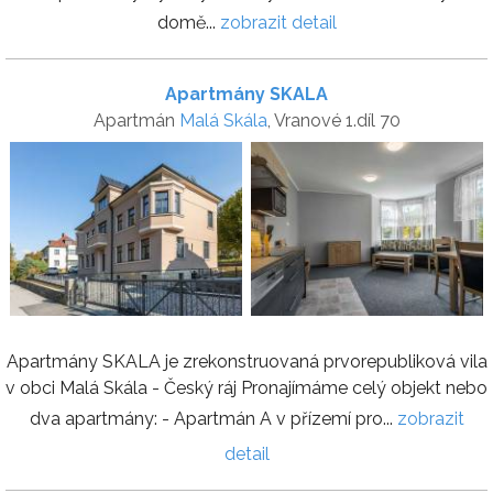
domě...
zobrazit detail
Apartmány SKALA
Apartmán
Malá Skála
, Vranové 1.díl 70
Apartmány SKALA je zrekonstruovaná prvorepubliková vila
v obci Malá Skála - Český ráj Pronajímáme celý objekt nebo
dva apartmány: - Apartmán A v přízemí pro...
zobrazit
detail