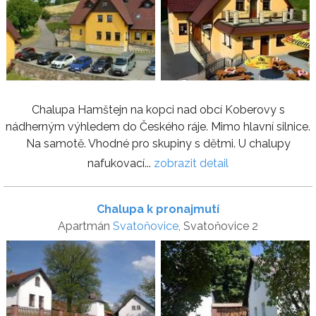
Chalupa Hamštejn na kopci nad obcí Koberovy s
nádherným výhledem do Českého ráje. Mimo hlavní silnice.
Na samotě. Vhodné pro skupiny s dětmi. U chalupy
nafukovací...
zobrazit detail
Chalupa k pronajmutí
Apartmán
Svatoňovice
, Svatoňovice 2