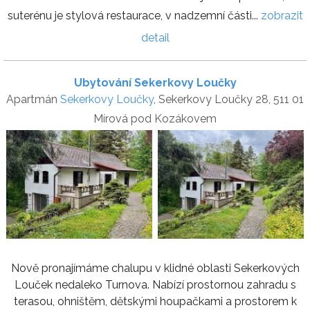
suterénu je stylová restaurace, v nadzemní části...
zobrazit
detail
Ubytování Sekerkovy Loučky
Apartmán
Sekerkovy Loučky
, Sekerkovy Loučky 28, 511 01
Mírová pod Kozákovem
Nově pronajímáme chalupu v klidné oblasti Sekerkových
Louček nedaleko Turnova. Nabízí prostornou zahradu s
terasou, ohništěm, dětskými houpačkami a prostorem k