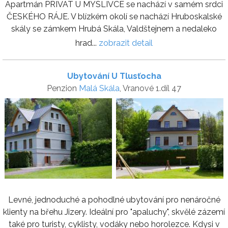
Apartmán PRIVAT U MYSLIVCE se nachází v samém srdci
ČESKÉHO RÁJE. V blízkém okolí se nachází Hruboskalské
skály se zámkem Hrubá Skála, Valdštejnem a nedaleko
hrad...
zobrazit detail
Ubytování U Tlusťocha
Penzion
Malá Skála
, Vranové 1.díl 47
Levné, jednoduché a pohodlné ubytování pro nenáročné
klienty na břehu Jizery. Ideální pro "apaluchy", skvělé zázemí
také pro turisty, cyklisty, vodáky nebo horolezce. Kdysi v