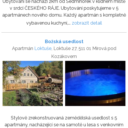
Ubytování se nachází 2km od Sedmihorek v klidném místě
v srdci ČESKÉHO RÁJE. Ubytování poskytujeme v 5
apartmánech nového domu. Každý apartmán s kompletně
vybavenou kuchyní,...
zobrazit detail
Božská usedlost
Apartmán
Loktuše
, Loktuše 27, 511 01 Mírová pod
Kozákovem
Stylově zrekonstruovaná zemědělská usedlost s 5
apartmány, nacházející se na samotě u lesa s venkovním