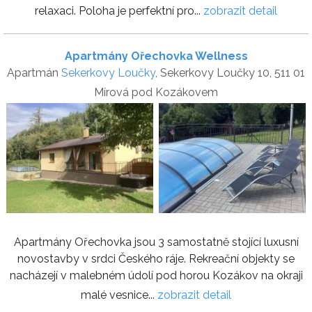
relaxaci. Poloha je perfektní pro...
zobrazit detail
Apartmány Ořechovka Wellness
Apartmán
Sekerkovy Loučky
, Sekerkovy Loučky 10, 511 01
Mírová pod Kozákovem
Apartmány Ořechovka jsou 3 samostatně stojící luxusní
novostavby v srdci Českého ráje. Rekreační objekty se
nacházejí v malebném údolí pod horou Kozákov na okraji
malé vesnice...
zobrazit detail