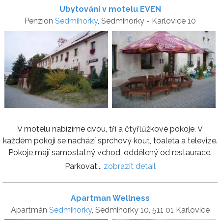
Ubytování v motelu EVEN
Penzion
Sedmihorky
, Sedmihorky - Karlovice 10
V motelu nabízíme dvou, tří a čtyřlůžkové pokoje. V
každém pokoji se nachází sprchový kout, toaleta a televize.
Pokoje mají samostatný vchod, oddělený od restaurace.
Parkovat...
zobrazit detail
Apartman Wellness
Apartmán
Sedmihorky
, Sedmihorky 10, 511 01 Karlovice