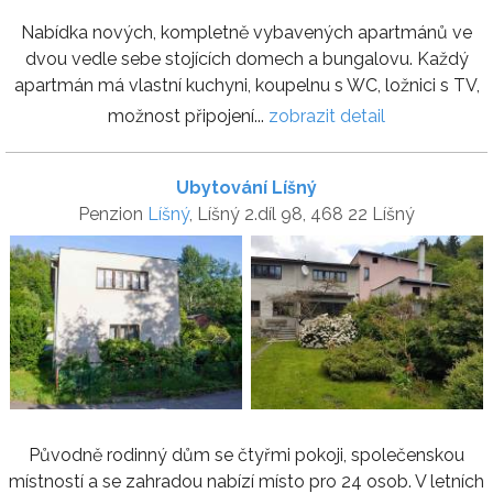
Nabídka nových, kompletně vybavených apartmánů ve
dvou vedle sebe stojících domech a bungalovu. Každý
apartmán má vlastní kuchyni, koupelnu s WC, ložnici s TV,
možnost připojení...
zobrazit detail
Ubytování Líšný
Penzion
Líšný
, Líšný 2.díl 98, 468 22 Líšný
Původně rodinný dům se čtyřmi pokoji, společenskou
místností a se zahradou nabízí místo pro 24 osob. V letních