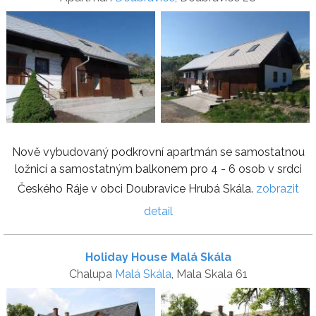
Nově vybudovaný podkrovní apartmán se samostatnou
ložnicí a samostatným balkonem pro 4 - 6 osob v srdci
Českého Ráje v obci Doubravice Hrubá Skála.
zobrazit
detail
Holiday House Malá Skála
Chalupa
Malá Skála
, Mala Skala 61