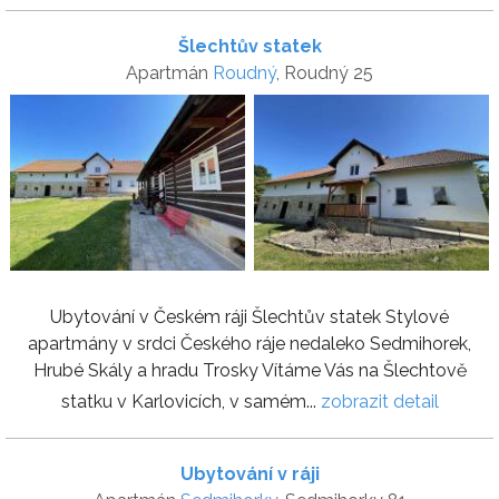
Šlechtův statek
Apartmán
Roudný
, Roudný 25
Ubytování v Českém ráji Šlechtův statek Stylové
apartmány v srdci Českého ráje nedaleko Sedmihorek,
Hrubé Skály a hradu Trosky Vítáme Vás na Šlechtově
statku v Karlovicích, v samém...
zobrazit detail
Ubytování v ráji