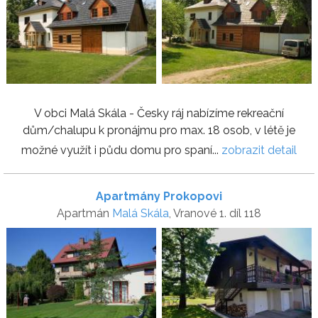
V obci Malá Skála - Česky ráj nabízíme rekreační
dům/chalupu k pronájmu pro max. 18 osob, v létě je
možné využít i půdu domu pro spaní...
zobrazit detail
Apartmány Prokopovi
Apartmán
Malá Skála
, Vranové 1. díl 118