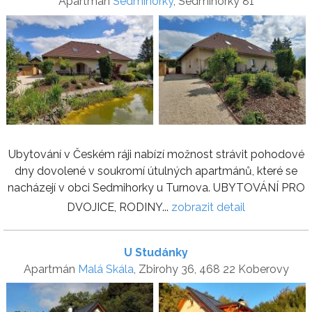
Apartmán
Sedmihorky
, Sedmihorky 81
Ubytování v Českém ráji nabízí možnost strávit pohodové
dny dovolené v soukromí útulných apartmánů, které se
nacházejí v obci Sedmihorky u Turnova. UBYTOVÁNÍ PRO
DVOJICE, RODINY...
zobrazit detail
U Studánky
Apartmán
Malá Skála
, Zbirohy 36, 468 22 Koberovy