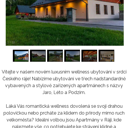
1
/
16
Vítejte v našem novém luxusním wellness ubytování v srdci
Českého ráje! Nabízíme ubytování ve třech nadstandardně
vybavených a stylově zařízených apartmánech s názvy
Jaro, Léto a Podzim.
Láká Vás romantická wellness dovolená se svojí drahou
polovičkou nebo prcháte za klidem do přírody mimo ruch
velkoměsta? Ideální volbou jsou Apartmány v Ráji, kde
naleznete vše, co potřebujete ke strávení klidné a