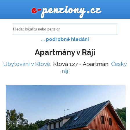
e-
penziony.cz
... podrobné hledání
Apartmány v Ráji
Ubytování v Ktové
, Ktová 127 - Apartmán,
Český
ráj