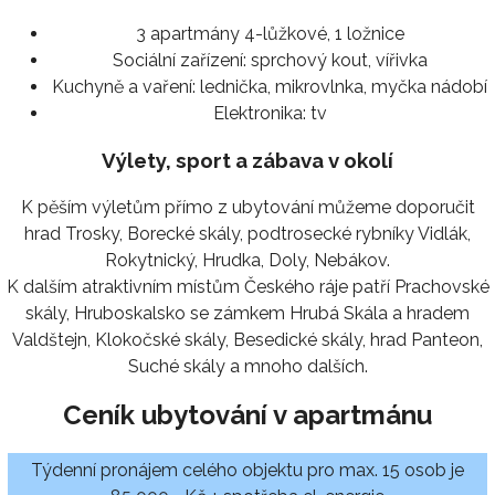
3 apartmány 4-lůžkové, 1 ložnice
Sociální zařízení:
sprchový kout, vířivka
Kuchyně a vaření:
lednička, mikrovlnka, myčka nádobí
Elektronika:
tv
Výlety, sport a zábava v okolí
K pěším výletům přímo z ubytování můžeme doporučit
hrad Trosky, Borecké skály, podtrosecké rybníky Vidlák,
Rokytnický, Hrudka, Doly, Nebákov.
K dalším atraktivním místům Českého ráje patří Prachovské
skály, Hruboskalsko se zámkem Hrubá Skála a hradem
Valdštejn, Klokočské skály, Besedické skály, hrad Panteon,
Suché skály a mnoho dalších.
Ceník ubytování v apartmánu
Týdenní pronájem celého objektu pro max. 15 osob je