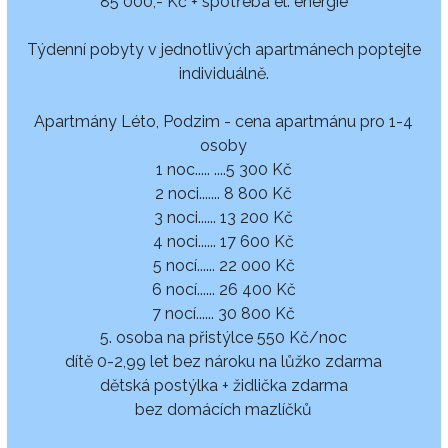
85 000,- Kč + spotřeba el. energie
Týdenní pobyty v jednotlivých apartmánech poptejte
individuálně.
Apartmány Léto, Podzim - cena apartmánu pro 1-4
osoby
1 noc..... ....5 300 Kč
2 noci....... 8 800 Kč
3 noci...... 13 200 Kč
4 noci...... 17 600 Kč
5 nocí...... 22 000 Kč
6 nocí...... 26 400 Kč
7 nocí...... 30 800 Kč
5. osoba na přistýlce 550 Kč/noc
dítě 0-2,99 let bez nároku na lůžko zdarma
dětská postýlka + židlička zdarma
bez domácích mazlíčků