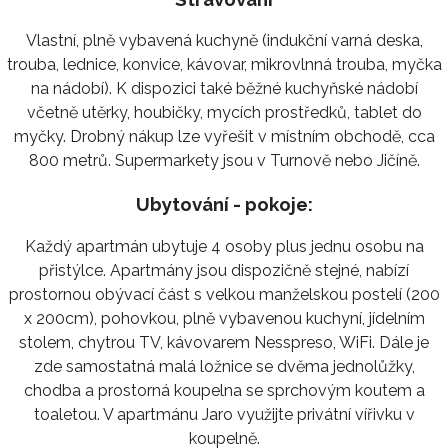
Vlastní, plně vybavená kuchyně (indukční varná deska,
trouba, lednice, konvice, kávovar, mikrovlnná trouba, myčka
na nádobí). K dispozici také běžné kuchyňské nádobí
včetně utěrky, houbičky, mycích prostředků, tablet do
myčky. Drobný nákup lze vyřešit v místním obchodě, cca
800 metrů. Supermarkety jsou v Turnově nebo Jičíně.
Ubytování - pokoje:
Každý apartmán ubytuje 4 osoby plus jednu osobu na
přistýlce. Apartmány jsou dispozičně stejné, nabízí
prostornou obývací část s velkou manželskou postelí (200
x 200cm), pohovkou, plně vybavenou kuchyní, jídelním
stolem, chytrou TV, kávovarem Nesspreso, WiFi. Dále je
zde samostatná malá ložnice se dvěma jednolůžky,
chodba a prostorná koupelna se sprchovým koutem a
toaletou. V apartmánu Jaro využijte privátní vířivku v
koupelně.