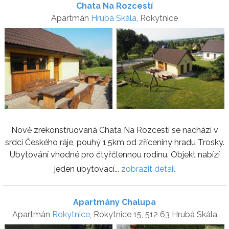
Chata Na Rozcestí
Apartmán
Hrubá Skála
, Rokytnice
Nově zrekonstruovaná Chata Na Rozcestí se nachází v
srdci Českého ráje, pouhý 1,5km od zříceniny hradu Trosky.
Ubytování vhodné pro čtyřčlennou rodinu. Objekt nabízí
jeden ubytovací...
zobrazit detail
Apartmány Chalupa
Apartmán
Rokytnice
, Rokytnice 15, 512 63 Hrubá Skála