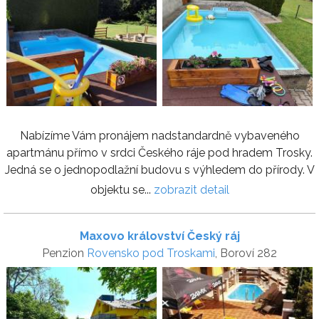
Nabízíme Vám pronájem nadstandardně vybaveného
apartmánu přímo v srdci Českého ráje pod hradem Trosky.
Jedná se o jednopodlažní budovu s výhledem do přírody. V
objektu se...
zobrazit detail
Maxovo království Český ráj
Penzion
Rovensko pod Troskami
, Boroví 282