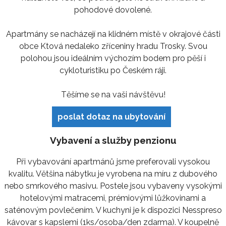
pohodové dovolené.
Apartmány se nacházejí na klidném místě v okrajové části
obce Ktová nedaleko zříceniny hradu Trosky. Svou
polohou jsou ideálním výchozím bodem pro pěší i
cykloturistiku po Českém ráji.
Těšíme se na vaši návštěvu!
poslat dotaz na ubytování
Vybavení a služby penzionu
Při vybavování apartmánů jsme preferovali vysokou
kvalitu. Většina nábytku je vyrobena na míru z dubového
nebo smrkového masivu. Postele jsou vybaveny vysokými
hotelovými matracemi, prémiovými lůžkovinami a
saténovým povlečením. V kuchyni je k dispozici Nesspreso
kávovar s kapslemi (1ks/osoba/den zdarma). V koupelně