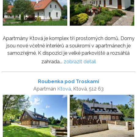
Apartmány Ktová je komplex tří prostorných domů. Domy
jsou nové včetně interiérů a soukromí v apartmánech je
samozřejmé. K dispozici je velké parkoviště a rozsáhlá
zahrada...
zobrazit detail
Roubenka pod Troskami
Apartmán
Ktová
, Ktová, 512 63