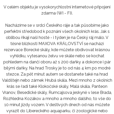
V celém objektu je vysokorychlostní internetové připojení
zdarma (WI - FI).
Nacházíme se v srdci Českého ráje a tak působíme jako
perfektní středobod k poznání všech okolních krás. Jak s
oblibou říkají naši hosté - i týden je na Český ráj málo. V
těsné blízkosti MAXOVA KRÁLOVSTVÍ se nachází
rezervace Borecké skály, kde můžete obdivovat krásnou
vyhlídku, vytesanou želvu ve skále nebo se kochat
pohledem na dančí oboru až s 200 daňky a dokonce i pár
bílými daňky. Na hrad Trosky je to od nás 4 km po modré
stezce. Za pět minut autem se dostanete také na hrad
Valdštejn nebo zámek Hrubá skála. Mezi mnoho z okolních
krás se řadí také Klokočské skály, Malá skála, Panteon
Vranov, Besedické skály, Rumcajsova jeskyně v lese Brada,
Rozhledna Kozákov a mnoho a mnoho dalšího, to vše do
10 minut jízdy vozem. V deštivých dnech od nás můžete
vyrazit do Libereckého aquaparku, či zoologické nebo