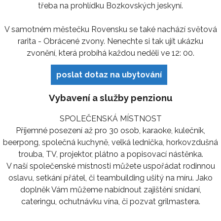
třeba na prohlídku Bozkovských jeskyní.
V samotném městečku Rovensku se také nachází světová
rarita - Obrácené zvony. Nenechte si tak ujít ukázku
zvonění, která probíhá každou neděli ve 12: 00.
poslat dotaz na ubytování
Vybavení a služby penzionu
SPOLEČENSKÁ MÍSTNOST
Příjemné posezení až pro 30 osob, karaoke, kulečník,
beerpong, společná kuchyně, velká lednička, horkovzdušná
trouba, TV, projektor, plátno a popisovací nástěnka.
V naší společenské místnosti můžete uspořádat rodinnou
oslavu, setkání přátel, či teambuilding ušitý na míru. Jako
doplněk Vám můžeme nabídnout zajištění snídaní,
cateringu, ochutnávku vína, či pozvat grilmastera.