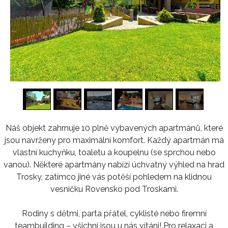
1
/
16
Náš objekt zahrnuje 10 plně vybavených apartmánů, které
jsou navrženy pro maximální komfort. Každý apartmán má
vlastní kuchyňku, toaletu a koupelnu (se sprchou nebo
vanou). Některé apartmány nabízí úchvatný výhled na hrad
Trosky, zatímco jiné vás potěší pohledem na klidnou
vesničku Rovensko pod Troskami.
Rodiny s dětmi, parta přátel, cyklisté nebo firemní
teambuilding – všichni jsou u nás vítáni! Pro relaxaci a