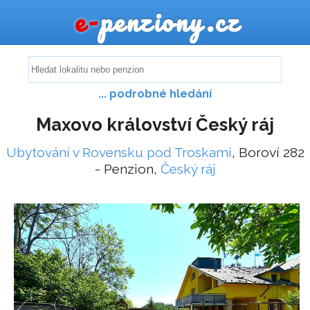
e-
penziony.cz
... podrobné hledání
Maxovo království Český ráj
Ubytování v Rovensku pod Troskami
, Boroví 282
- Penzion,
Český ráj