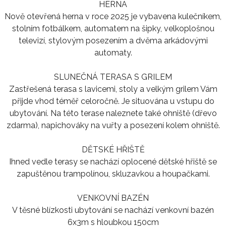
HERNA
Nově otevřená herna v roce 2025 je vybavena kulečníkem,
stolním fotbálkem, automatem na šipky, velkoplošnou
televizí, stylovým posezením a dvěma arkádovými
automaty.
SLUNEČNÁ TERASA S GRILEM
Zastřešená terasa s lavicemi, stoly a velkým grilem Vám
přijde vhod téměř celoročně. Je situována u vstupu do
ubytování. Na této terase naleznete také ohniště (dřevo
zdarma), napichováky na vuřty a posezení kolem ohniště.
DĚTSKÉ HŘIŠTĚ
Ihned vedle terasy se nachází oplocené dětské hřiště se
zapuštěnou trampolínou, skluzavkou a houpačkami.
VENKOVNÍ BAZÉN
V těsné blízkosti ubytování se nachází venkovní bazén
6x3m s hloubkou 150cm