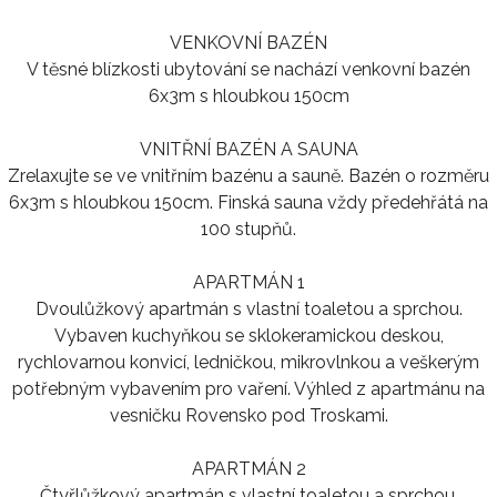
VENKOVNÍ BAZÉN
V těsné blízkosti ubytování se nachází venkovní bazén
6x3m s hloubkou 150cm
VNITŘNÍ BAZÉN A SAUNA
Zrelaxujte se ve vnitřním bazénu a sauně. Bazén o rozměru
6x3m s hloubkou 150cm. Finská sauna vždy předehřátá na
100 stupňů.
APARTMÁN 1
Dvoulůžkový apartmán s vlastní toaletou a sprchou.
Vybaven kuchyňkou se sklokeramickou deskou,
rychlovarnou konvicí, ledničkou, mikrovlnkou a veškerým
potřebným vybavením pro vaření. Výhled z apartmánu na
vesničku Rovensko pod Troskami.
APARTMÁN 2
Čtyřlůžkový apartmán s vlastní toaletou a sprchou.