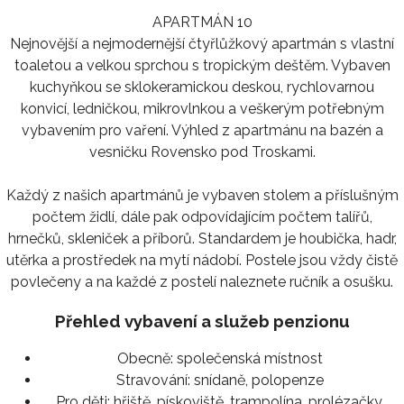
APARTMÁN 10
Nejnovější a nejmodernější čtyřlůžkový apartmán s vlastní
toaletou a velkou sprchou s tropickým deštěm. Vybaven
kuchyňkou se sklokeramickou deskou, rychlovarnou
konvicí, ledničkou, mikrovlnkou a veškerým potřebným
vybavením pro vaření. Výhled z apartmánu na bazén a
vesničku Rovensko pod Troskami.
Každý z našich apartmánů je vybaven stolem a příslušným
počtem židlí, dále pak odpovídajícím počtem talířů,
hrnečků, skleniček a příborů. Standardem je houbička, hadr,
utěrka a prostředek na mytí nádobí. Postele jsou vždy čistě
povlečeny a na každé z postelí naleznete ručník a osušku.
Přehled vybavení a služeb penzionu
Obecně:
společenská místnost
Stravování:
snídaně, polopenze
Pro děti:
hřiště, pískoviště, trampolína, prolézačky,