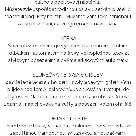
plátno a popisovací nástěnka.
Můžete zde uspořádat rodinnou oslavu, setkání přátel, či
teambuilding ušitý na míru. Můžeme Vám také nabídnout
zajištění snídaní, cateringu či ochutnávku vína.
HERNA
Nově otevřená herna je vybavena kulečníkem, stolním
fotbálkem, automatem na šipky, velkoplošnou televizí,
stylovým posezením a dvěma arkádovými automaty.
SLUNEČNÁ TERASA S GRILEM
Zastřešená terasa s lavicemi, stoly a velkým grilem Vám
přijde vhod téměř celoročně. Je situována u vstupu do
ubytování. Na této terase naleznete také ohniště (dřevo
zdarma), napichováky na vuřty a posezení kolem ohniště.
DĚTSKÉ HŘIŠTĚ
Ihned vedle terasy se nachází oplocené dětské hřiště se
zapuštěnou trampolínou, skluzavkou a houpačkami.