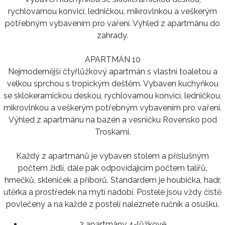
rychlovarnou konvicí, ledničkou, mikrovlnkou a veškerým
potřebným vybavením pro vaření. Výhled z apartmánu do
zahrady.
APARTMÁN 10
Nejmodernější čtyřlůžkový apartmán s vlastní toaletou a
velkou sprchou s tropickým deštěm. Vybaven kuchyňkou
se sklokeramickou deskou, rychlovarnou konvicí, ledničkou,
mikrovlnkou a veškerým potřebným vybavením pro vaření.
Výhled z apartmánu na bazén a vesničku Rovensko pod
Troskami.
Každý z apartmánů je vybaven stolem a příslušným
počtem židlí, dále pak odpovídajícím počtem talířů,
hrnečků, skleniček a příborů. Standardem je houbička, hadr,
utěrka a prostředek na mytí nádobí. Postele jsou vždy čistě
povlečeny a na každé z postelí naleznete ručník a osušku.
2 apartmány 4-lůžkové