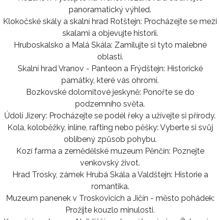
panoramatický výhled.
Klokočské skály a skalní hrad Rotštejn: Procházejte se mezi
skalami a objevujte historii.
Hruboskalsko a Malá Skála: Zamilujte si tyto malebné
oblasti.
Skalní hrad Vranov - Panteon a Frýdštejn: Historické
památky, které vás ohromí.
Bozkovské dolomitové jeskyně: Ponořte se do
podzemního světa.
Údolí Jizery: Procházejte se podél řeky a užívejte si přírody.
Kola, koloběžky, inline, rafting nebo pěšky: Vyberte si svůj
oblíbený způsob pohybu.
Kozí farma a zemědělské muzeum Pěnčín: Poznejte
venkovský život.
Hrad Trosky, zámek Hrubá Skála a Valdštejn: Historie a
romantika.
Muzeum panenek v Troskovicích a Jičín - město pohádek:
Prožijte kouzlo minulosti.