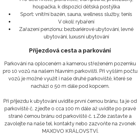
houpačka, k dispozici dětská postýlka
Sport:
vnitřní bazén, sauna, wellness služby, tenis
V okolí:
rybaření
Zařazení penzionu:
bezbariérové ubytování, levné
ubytování, luxusní ubytování
Příjezdová cesta a parkování
Parkování na oploceném a kamerou střeženém pozemku
pro 10 vozů na našem hlavním parkovišti. Při vyšším počtu
vozů je možné využít i naše druhé parkoviště, které se
nachází o 50 m dále pod kopcem.
Při příjezdu k ubytování uvidíte první černou bránu, ta je od
parkoviště č. 2,jeďte o cca 100 m dále až uvidíte po pravé
straně černou bránu od parkoviště č. 1.Zde zastavte a
zavolejte na naše tel. kontakty nebo zazvoňte na zvonek
MAXOVO KRÁLOVSTVÍ.