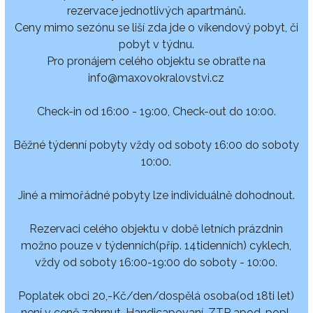
rezervace jednotlivých apartmánů.
Ceny mimo sezónu se liší zda jde o víkendový pobyt, či
pobyt v týdnu.
Pro pronájem celého objektu se obraťte na
info@maxovokralovstvi.cz
Check-in od 16:00 - 19:00, Check-out do 10:00.
Běžné týdenní pobyty vždy od soboty 16:00 do soboty
10:00.
Jiné a mimořádné pobyty lze individuálně dohodnout.
Rezervaci celého objektu v době letních prázdnin
možno pouze v týdenních(příp. 14tidenních) cyklech,
vždy od soboty 16:00-19:00 do soboty - 10:00.
Poplatek obci 20,-Kč/den/dospělá osoba(od 18ti let)
není v ceně zahrnut. Handicapovaní, ZTP apod. popl.