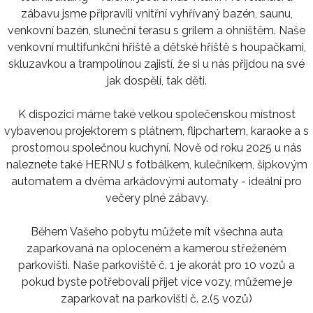
zábavu jsme připravili vnitřní vyhřívaný bazén, saunu,
venkovní bazén, sluneční terasu s grilem a ohništěm. Naše
venkovní multifunkční hřiště a dětské hřiště s houpačkami,
skluzavkou a trampolínou zajistí, že si u nás přijdou na své
jak dospělí, tak děti.
K dispozici máme také velkou společenskou místnost
vybavenou projektorem s plátnem, flipchartem, karaoke a s
prostornou společnou kuchyní. Nově od roku 2025 u nás
naleznete také HERNU s fotbálkem, kulečníkem, šipkovým
automatem a dvěma arkádovými automaty - ideální pro
večery plné zábavy.
Během Vašeho pobytu můžete mít všechna auta
zaparkovaná na oploceném a kamerou střeženém
parkovišti. Naše parkoviště č. 1 je akorát pro 10 vozů a
pokud byste potřebovali přijet více vozy, můžeme je
zaparkovat na parkovišti č. 2.(5 vozů)