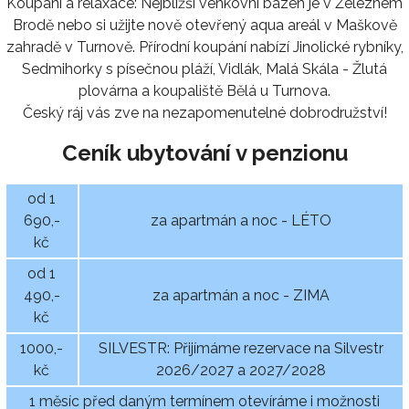
Koupání a relaxace: Nejbližší venkovní bazén je v Železném
Brodě nebo si užijte nově otevřený aqua areál v Maškově
zahradě v Turnově. Přírodní koupání nabízí Jinolické rybníky,
Sedmihorky s písečnou pláží, Vidlák, Malá Skála - Žlutá
plovárna a koupaliště Bělá u Turnova.
Český ráj vás zve na nezapomenutelné dobrodružství!
Ceník ubytování v penzionu
od 1
690,-
za apartmán a noc - LÉTO
kč
od 1
490,-
za apartmán a noc - ZIMA
kč
1000,-
SILVESTR: Přijímáme rezervace na Silvestr
kč
2026/2027 a 2027/2028
1 měsíc před daným termínem otevíráme i možnosti