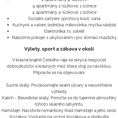
4 apartmány 2-lůžkové, 1 ložnice
4 apartmány 4-lůžkové, 1 ložnice
Sociální zařízení:
sprchový kout, vana
Kuchyně a vaření:
lednička, mikrovlnka, myčka nádobí
Elektronika:
tv, satelit
Nabízíme pokoje:
s ubytováním i pro domácí mazlíčky
Výlety, sport a zábava v okolí
V krásné krajině Českého ráje se skrývá nespočet
dobrodružství a krásných míst, která stojí za návštěvu.
Připravte se na objevování:
Suché skály: Prozkoumejte skalní útvary a neuvěřitelné
výhledy.
Kalich - Besedické skály: Ponořte se do tajemné atmosféry
tohoto skalního labyrintu.
Hamštejn: Navštivte romantický hrad Hamštejn a jeho okolí.
Kozákov: Vystupte na vrchol Kozákova a obdivujte