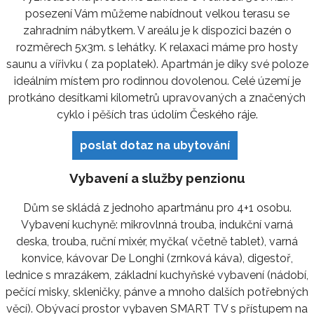
posezení Vám můžeme nabídnout velkou terasu se
zahradním nábytkem. V areálu je k dispozici bazén o
rozměrech 5x3m. s lehátky. K relaxaci máme pro hosty
saunu a vířivku ( za poplatek). Apartmán je díky své poloze
ideálním místem pro rodinnou dovolenou. Celé území je
protkáno desítkami kilometrů upravovaných a značených
cyklo i pěších tras údolím Českého ráje.
poslat dotaz na ubytování
Vybavení a služby penzionu
Dům se skládá z jednoho apartmánu pro 4+1 osobu.
Vybavení kuchyně: mikrovlnná trouba, indukční varná
deska, trouba, ruční mixér, myčka( včetně tablet), varná
konvice, kávovar De Longhi (zrnková káva), digestoř,
lednice s mrazákem, základní kuchyňské vybavení (nádobí,
pečící misky, skleničky, pánve a mnoho dalších potřebných
věcí). Obývací prostor vybaven SMART TV s přístupem na