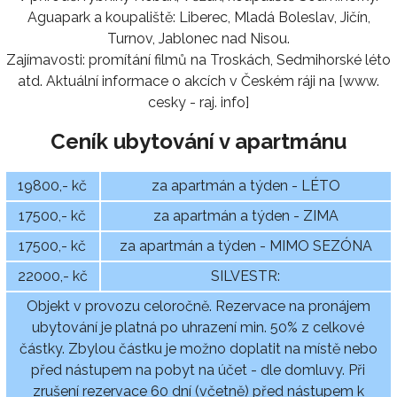
Aguapark a koupaliště: Liberec, Mladá Boleslav, Jičín,
Turnov, Jablonec nad Nisou.
Zajímavosti: promítání filmů na Troskách, Sedmihorské léto
atd. Aktuální informace o akcích v Českém ráji na [www.
cesky - raj. info]
Ceník ubytování v apartmánu
19800,- kč
za apartmán a týden - LÉTO
17500,- kč
za apartmán a týden - ZIMA
17500,- kč
za apartmán a týden - MIMO SEZÓNA
22000,- kč
SILVESTR:
Objekt v provozu celoročně. Rezervace na pronájem
ubytování je platná po uhrazení min. 50% z celkové
částky. Zbylou částku je možno doplatit na místě nebo
před nástupem na pobyt na účet - dle domluvy. Při
zrušení rezervace 60 dní (včetně) před nástupem k