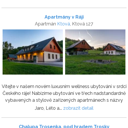
Apartmány v Ráji
Apartmán
Ktová
, Ktová 127
Vítejte v našem novém luxusním wellness ubytování v srdci
Českého ráje! Nabízíme ubytování ve třech nadstandardně
vybavených a stylově zařízených apartmánech s názvy
Jaro, Léto a...
zobrazit detail
Chalupa Trosenka, pod hradem Trosky