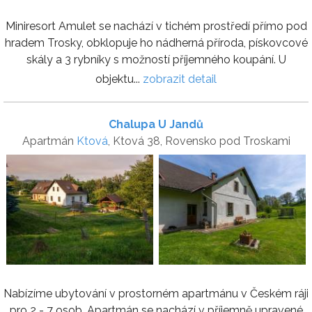
Miniresort Amulet se nachází v tichém prostředí přímo pod
hradem Trosky, obklopuje ho nádherná příroda, pískovcové
skály a 3 rybníky s možností příjemného koupání. U
objektu...
zobrazit detail
Chalupa U Jandů
Apartmán
Ktová
, Ktová 38, Rovensko pod Troskami
Nabízíme ubytování v prostorném apartmánu v Českém ráji
pro 2 - 7 osob. Apartmán se nachází v příjemně upravené