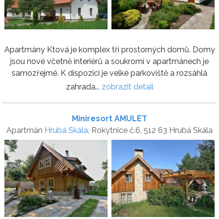
Apartmány Ktová je komplex tří prostorných domů. Domy
jsou nové včetně interiérů a soukromí v apartmánech je
samozřejmé. K dispozici je velké parkoviště a rozsáhlá
zahrada...
zobrazit detail
Miniresort AMULET
Apartmán
Hrubá Skála
, Rokytnice č.6, 512 63 Hrubá Skála