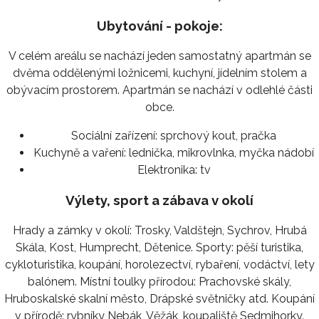
Ubytování - pokoje:
V celém areálu se nachází jeden samostatný apartmán se
dvěma oddělenými ložnicemi, kuchyní, jídelním stolem a
obývacím prostorem. Apartmán se nachází v odlehlé části
obce.
Sociální zařízení:
sprchový kout, pračka
Kuchyně a vaření:
lednička, mikrovlnka, myčka nádobí
Elektronika:
tv
Výlety, sport a zábava v okolí
Hrady a zámky v okolí: Trosky, Valdštejn, Sychrov, Hrubá
Skála, Kost, Humprecht, Dětenice. Sporty: pěší turistika,
cykloturistika, koupání, horolezectví, rybaření, vodáctví, lety
balónem. Místní toulky přírodou: Prachovské skály,
Hruboskalské skalní město, Drápské světničky atd. Koupání
v přírodě: rybníky Nebák, Věžák, koupaliště Sedmihorky.