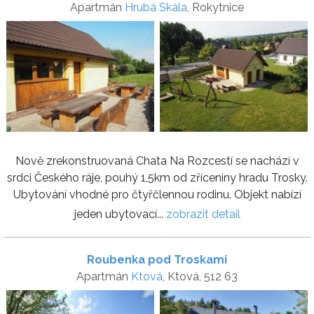
Apartmán
Hrubá Skála
, Rokytnice
Nově zrekonstruovaná Chata Na Rozcestí se nachází v
srdci Českého ráje, pouhý 1,5km od zříceniny hradu Trosky.
Ubytování vhodné pro čtyřčlennou rodinu. Objekt nabízí
jeden ubytovací...
zobrazit detail
Roubenka pod Troskami
Apartmán
Ktová
, Ktová, 512 63