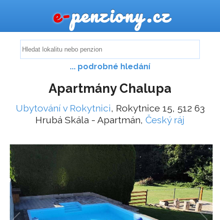
e-
penziony.cz
... podrobné hledání
Apartmány Chalupa
Ubytování v Rokytnici
, Rokytnice 15, 512 63
Hrubá Skála - Apartmán,
Český ráj