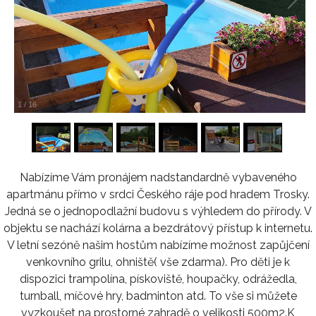
1
/
16
Nabízíme Vám pronájem nadstandardně vybaveného
apartmánu přímo v srdci Českého ráje pod hradem Trosky.
Jedná se o jednopodlažní budovu s výhledem do přírody. V
objektu se nachází kolárna a bezdrátový přístup k internetu.
V letní sezóně našim hostům nabízíme možnost zapůjčení
venkovního grilu, ohniště( vše zdarma). Pro děti je k
dispozici trampolína, pískoviště, houpačky, odrážedla,
turnball, míčové hry, badminton atd. To vše si můžete
vyzkoušet na prostorné zahradě o velikosti 500m2.K