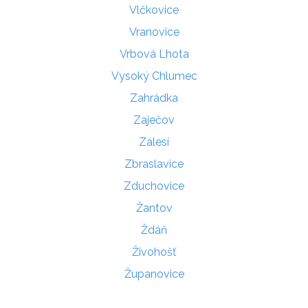
Vlčkovice
Vranovice
Vrbová Lhota
Vysoký Chlumec
Zahrádka
Zaječov
Zálesí
Zbraslavice
Zduchovice
Žantov
Ždáň
Živohošť
Županovice