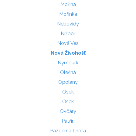
Mořina
Mořinka
Nebovidy
Nižbor
Nová Ves
Nová Živohošť
Nymburk
Olešná
Opolany
Osek
Osek
Ovčáry
Patřín
Pazderná Lhota