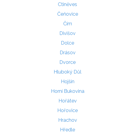
Ctiněves
Čeňovice
Čím
Divišov
Dolce
Drásov
Dvorce
Hluboký Důl
Hojšín
Horní Bukovina
Hořátev
Hořovice
Hrachov
Hředle