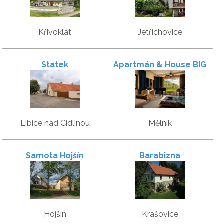
Křivoklát
Jetřichovice
Statek
Apartmán & House BIG
WIN
Libice nad Cidlinou
Mělník
Samota Hojšín
Barabizna
Hojšín
Krašovice