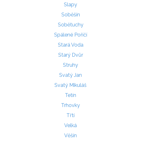
Slapy
Soběšín
Sobětuchy
Spálené Poříčí
Stará Voda
Starý Dvůr
Struhy
Svatý Jan
Svatý Mikuláš
Tetín
Trhovky
Třtí
Velká
Věšín