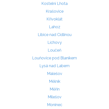
Kostelní Lhota
Krašovice
Křivoklát
Lahoz
Libice nad Cidlinou
Líchovy
Loučeň
Louňovice pod Blaníkem
Lysá nad Labem
Malešov
Mělník
Měřín
Milešov
Moninec