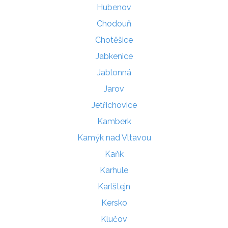
Hubenov
Chodouň
Chotěšice
Jabkenice
Jablonná
Jarov
Jetřichovice
Kamberk
Kamýk nad Vltavou
Kaňk
Karhule
Karlštejn
Kersko
Klučov