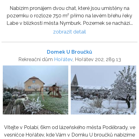
Nabízím pronájem dvou chat, které jsou umístěny na
pozemku o rozloze 750 m² přímo na levém břehu řeky
Labe v blízkosti města Nymburk. Pozemek se nachází...
zobrazit detail
Domek U Broučků
Rekreační dům
Hořátev
, Hořátev 202, 289 13
Vítejte v Polabí, 6km od lázeňského města Poděbrady, ve
vesničce Hořátev, kde Vám v Domku U broučků nabízíme