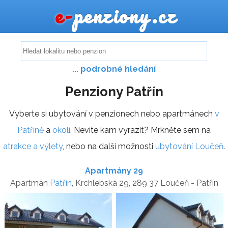
e-
penziony.cz
... podrobné hledání
Penziony Patřín
Vyberte si ubytování v penzionech nebo apartmánech
v
Patříně
a
okolí
. Nevíte kam vyrazit? Mrkněte sem na
atrakce a výlety
, nebo na další možnosti
ubytování Loučeň
.
Apartmány 29
Apartmán
Patřín
, Krchlebská 29, 289 37 Loučeň - Patřín