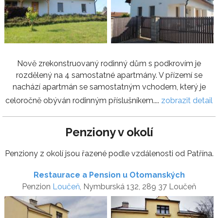
Nově zrekonstruovaný rodinný dům s podkrovím je
rozdělený na 4 samostatné apartmány. V přízemí se
nachází apartmán se samostatným vchodem, který je
celoročně obýván rodinným příslušníkem....
zobrazit detail
Penziony v okolí
Penziony z okolí jsou řazené podle vzdálenosti od Patřína.
Restaurace a Pension u Otomanských
Penzion
Loučeň
, Nymburská 132, 289 37 Loučeň