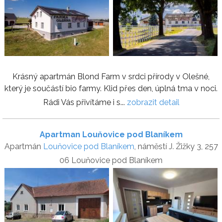
Krásný apartmán Blond Farm v srdci přírody v Olešné,
který je součástí bio farmy. Klid přes den, úplná tma v noci.
Rádi Vás přivítáme i s...
zobrazit detail
Apartman Louňovice pod Blaníkem
Apartmán
Louňovice pod Blaníkem
, náměstí J. Žižky 3, 257
06 Louňovice pod Blaníkem