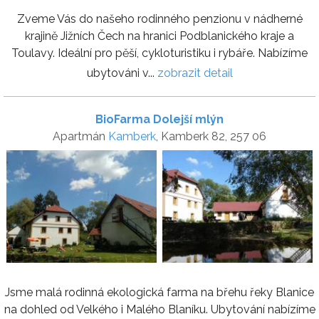
Zveme Vás do našeho rodinného penzionu v nádherné
krajině Jižních Čech na hranici Podblanického kraje a
Toulavy. Ideální pro pěší, cykloturistiku i rybáře. Nabízíme
ubytováni v...
zobrazit detail
BioFarma Dolejší mlýn
Apartmán
Kamberk
, Kamberk 82, 257 06
Jsme malá rodinná ekologická farma na břehu řeky Blanice
na dohled od Velkého i Malého Blaníku. Ubytování nabízíme