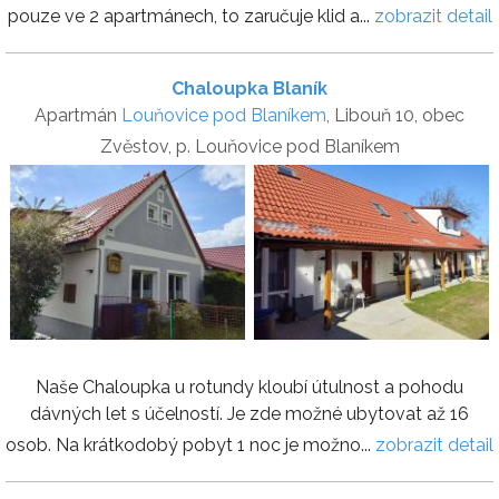
pouze ve 2 apartmánech, to zaručuje klid a...
zobrazit detail
Chaloupka Blaník
Apartmán
Louňovice pod Blaníkem
, Libouň 10, obec
Zvěstov, p. Louňovice pod Blaníkem
Naše Chaloupka u rotundy kloubí útulnost a pohodu
dávných let s účelností. Je zde možné ubytovat až 16
osob. Na krátkodobý pobyt 1 noc je možno...
zobrazit detail