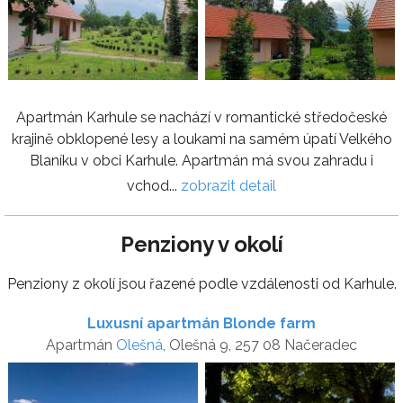
Apartmán Karhule se nachází v romantické středočeské
krajině obklopené lesy a loukami na samém úpatí Velkého
Blaníku v obci Karhule. Apartmán má svou zahradu i
vchod...
zobrazit detail
Penziony v okolí
Penziony z okolí jsou řazené podle vzdálenosti od Karhule.
Luxusní apartmán Blonde farm
Apartmán
Olešná
, Olešná 9, 257 08 Načeradec