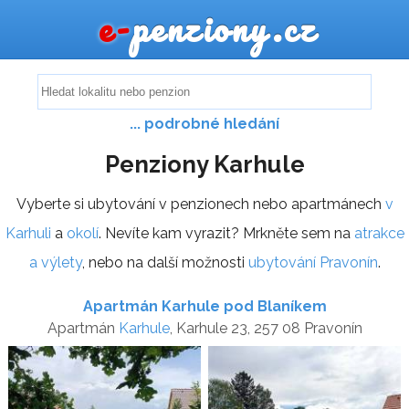
e-
penziony.cz
... podrobné hledání
Penziony Karhule
Vyberte si ubytování v penzionech nebo apartmánech
v
Karhuli
a
okolí
. Nevíte kam vyrazit? Mrkněte sem na
atrakce
a výlety
, nebo na další možnosti
ubytování Pravonín
.
Apartmán Karhule pod Blaníkem
Apartmán
Karhule
, Karhule 23, 257 08 Pravonín