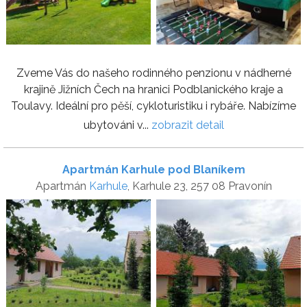
Zveme Vás do našeho rodinného penzionu v nádherné
krajině Jižních Čech na hranici Podblanického kraje a
Toulavy. Ideální pro pěší, cykloturistiku i rybáře. Nabízíme
ubytováni v...
zobrazit detail
Apartmán Karhule pod Blaníkem
Apartmán
Karhule
, Karhule 23, 257 08 Pravonín