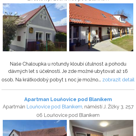
Naše Chaloupka u rotundy kloubí útulnost a pohodu
dávných let s účelností. Je zde možné ubytovat až 16
osob. Na krátkodobý pobyt 1 noc je možno...
zobrazit detail
Apartman Louňovice pod Blaníkem
Apartmán
Louňovice pod Blaníkem
, náměstí J. Žižky 3, 257
06 Louňovice pod Blaníkem