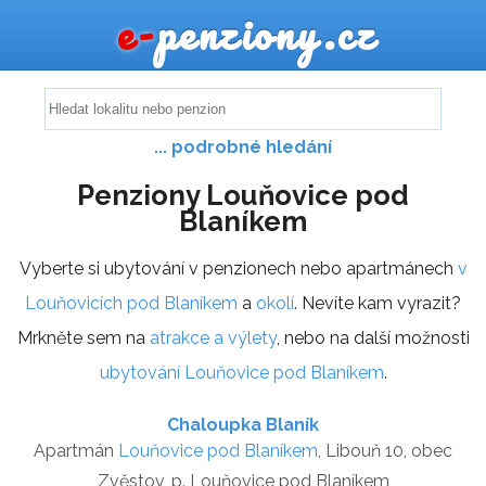
e-
penziony.cz
... podrobné hledání
Penziony Louňovice pod
Blaníkem
Vyberte si ubytování v penzionech nebo apartmánech
v
Louňovicích pod Blaníkem
a
okolí
. Nevíte kam vyrazit?
Mrkněte sem na
atrakce a výlety
, nebo na další možnosti
ubytování Louňovice pod Blaníkem
.
Chaloupka Blaník
Apartmán
Louňovice pod Blaníkem
, Libouň 10, obec
Zvěstov, p. Louňovice pod Blaníkem