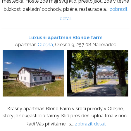
městečka. Hosté zde mají svůj klid, přesto jsou zde v těsné
blízkosti základní obchody, pizérie, restaurace a...
zobrazit
detail
Luxusní apartmán Blonde farm
Apartmán
Olešná
, Olešná 9, 257 08 Načeradec
Krásný apartmán Blond Farm v srdci přírody v Olešné,
který je součástí bio farmy. Klid přes den, úplná tma v noci.
Rádi Vás přivítáme i s...
zobrazit detail