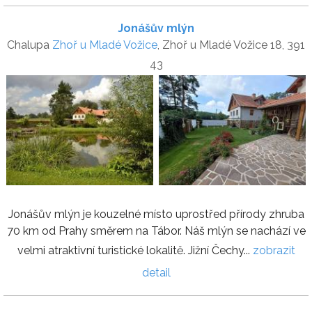
Jonášův mlýn
Chalupa
Zhoř u Mladé Vožice
, Zhoř u Mladé Vožice 18, 391
43
Jonášův mlýn je kouzelné místo uprostřed přírody zhruba
70 km od Prahy směrem na Tábor. Náš mlýn se nachází ve
velmi atraktivní turistické lokalitě. Jižní Čechy...
zobrazit
detail