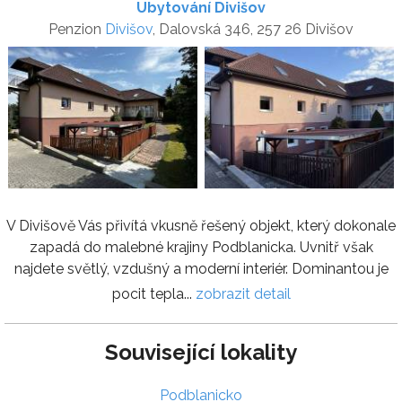
Ubytování Divišov
Penzion
Divišov
, Dalovská 346, 257 26 Divišov
V Divišově Vás přivítá vkusně řešený objekt, který dokonale
zapadá do malebné krajiny Podblanicka. Uvnitř však
najdete světlý, vzdušný a moderní interiér. Dominantou je
pocit tepla...
zobrazit detail
Související lokality
Podblanicko