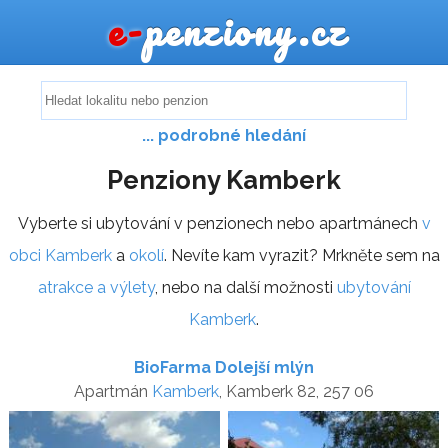
e-
penziony.cz
... podrobné hledání
Penziony Kamberk
Vyberte si ubytování v penzionech nebo apartmánech
v
obci Kamberk
a
okolí
. Nevíte kam vyrazit? Mrkněte sem na
atrakce a výlety
, nebo na další možnosti
ubytování
Kamberk
.
BioFarma Dolejší mlýn
Apartmán
Kamberk
, Kamberk 82, 257 06