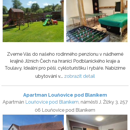
Zveme Vás do našeho rodinného penzionu v nádherné
krajině Jižních Čech na hranici Podblanického kraje a
Toulavy. Ideální pro pěší, cykloturistiku i rybáře. Nabízíme
ubytováni v...
zobrazit detail
Apartman Louňovice pod Blaníkem
Apartmán
Louňovice pod Blaníkem
, náměstí J. Žižky 3, 257
06 Louňovice pod Blaníkem