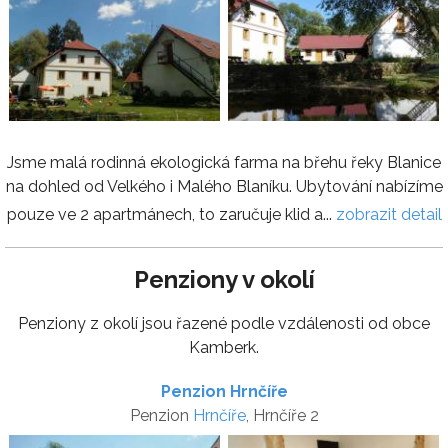
Jsme malá rodinná ekologická farma na břehu řeky Blanice
na dohled od Velkého i Malého Blaníku. Ubytování nabízíme
pouze ve 2 apartmánech, to zaručuje klid a...
zobrazit detail
Penziony v okolí
Penziony z okolí jsou řazené podle vzdálenosti od obce
Kamberk.
Penzion Hrnčíře
Penzion
Hrnčíře
, Hrnčíře 2