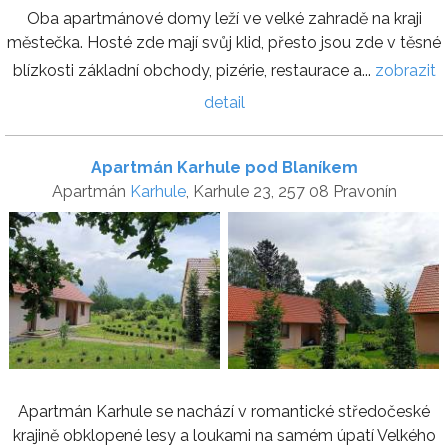
Oba apartmánové domy leží ve velké zahradě na kraji
městečka. Hosté zde mají svůj klid, přesto jsou zde v těsné
blízkosti základní obchody, pizérie, restaurace a...
zobrazit
detail
Apartmán Karhule pod Blaníkem
Apartmán
Karhule
, Karhule 23, 257 08 Pravonín
Apartmán Karhule se nachází v romantické středočeské
krajině obklopené lesy a loukami na samém úpatí Velkého