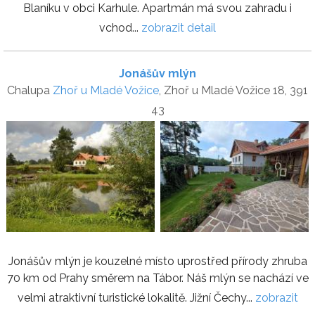
Blaníku v obci Karhule. Apartmán má svou zahradu i
vchod...
zobrazit detail
Jonášův mlýn
Chalupa
Zhoř u Mladé Vožice
, Zhoř u Mladé Vožice 18, 391
43
Jonášův mlýn je kouzelné místo uprostřed přírody zhruba
70 km od Prahy směrem na Tábor. Náš mlýn se nachází ve
velmi atraktivní turistické lokalitě. Jižní Čechy...
zobrazit