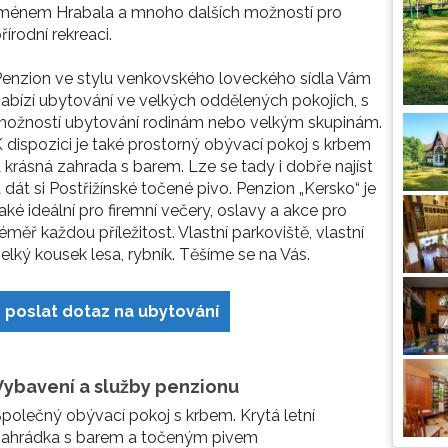
jménem Hrabala a mnoho dalších možností pro
řírodní rekreaci.
enzion ve stylu venkovského loveckého sídla Vám
abízí ubytování ve velkých oddělených pokojích, s
možností ubytování rodinám nebo velkým skupinám.
 dispozici je také prostorný obývací pokoj s krbem
 krásná zahrada s barem. Lze se tady i dobře najíst
 dát si Postřižínské točené pivo. Penzion „Kersko“ je
aké ideální pro firemní večery, oslavy a akce pro
éměř každou příležitost. Vlastní parkoviště, vlastní
elký kousek lesa, rybník. Těšíme se na Vás.
poslat dotaz na ubytování
Vybavení a služby penzionu
polečný obývací pokoj s krbem. Krytá letní
zahrádka s barem a točeným pivem