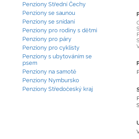
Penziony Střední Čechy
Penziony se saunou
Penziony se snídaní
S
Penziony pro rodiny s dětmi
P
Penziony pro páry
S
V
Penziony pro cyklisty
Penziony s ubytováním se
psem
Penziony na samotě
P
Penziony Nymbursko
Penziony Středočeský kraj
P
S
V