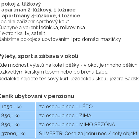
1 pokoj 4-lůžkový
1 apartmán 2-lůžkový, 1 ložnice
4 apartmány 4-lůžkové, 1 ložnice
ociální zařízení:
sprchový kout
uchyně a vaření:
lednička, mikrovlnka
lektronika:
tv, satelit
abízíme pokoje:
s ubytováním i pro domácí mazlíčky
Výlety, sport a zábava v okolí
de možnost výletů na kole i pěšky - v okolí je mnoho pěších
rozkvetlým kerským lesem nebo po břehu Labe.
edaleko najdete tenisový kurt, jezdeckou školu, jezera Sadsk
Ceník ubytování v penzionu
1050,- kč
za osobu a noc - LÉTO
850,- kč
za osobu a noc - ZIMA
850,- kč
za osobu a noc - MIMO SEZÓNA
37000,- kč
SILVESTR: Cena za jednu noc / celý objekt