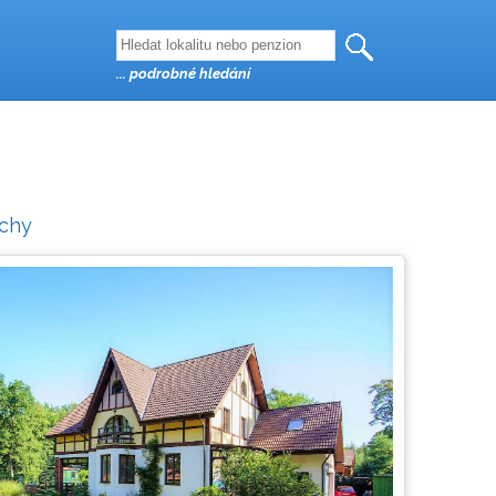
... podrobné hledání
echy