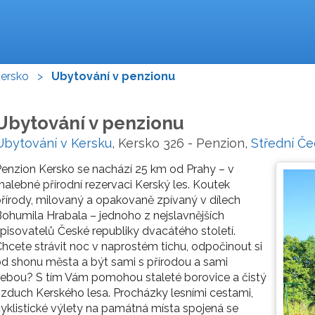
ersko
>
Ubytování v penzionu
Ubytování v penzionu
Ubytování v Kersku
, Kersko 326 - Penzion,
Střední Č
enzion Kersko se nachází 25 km od Prahy – v
alebné přírodní rezervaci Kerský les. Koutek
řírody, milovaný a opakovaně zpívaný v dílech
ohumila Hrabala – jednoho z nejslavnějších
pisovatelů České republiky dvacátého století.
hcete strávit noc v naprostém tichu, odpočinout si
d shonu města a být sami s přírodou a sami
ebou? S tím Vám pomohou staleté borovice a čistý
zduch Kerského lesa. Procházky lesními cestami,
yklistické výlety na památná místa spojená se