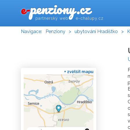
penziony.cz
e-
partnerský web e-chalupy.cz
Navigace:
Penziony
>
ubytování Hradištko
>
K
P
+ zvětšit mapu
m
p
B
s
C
o
s
v
c