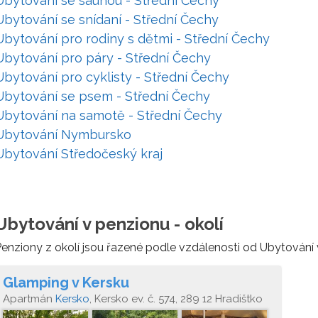
Ubytování se saunou - Střední Čechy
Ubytování se snídaní - Střední Čechy
Ubytování pro rodiny s dětmi - Střední Čechy
Ubytování pro páry - Střední Čechy
Ubytování pro cyklisty - Střední Čechy
Ubytování se psem - Střední Čechy
Ubytování na samotě - Střední Čechy
Ubytování Nymbursko
Ubytování Středočeský kraj
Ubytování v penzionu - okolí
enziony z okolí jsou řazené podle vzdálenosti od Ubytování 
Glamping v Kersku
Apartmán
Kersko
, Kersko ev. č. 574, 289 12 Hradištko