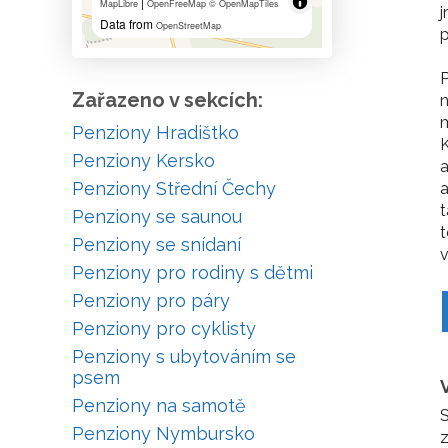
|
MapLibre
OpenFreeMap
© OpenMapTiles
Data from
OpenStreetMap
p
P
Zařazeno v sekcích:
n
Penziony Hradištko
K
Penziony Kersko
a
Penziony Střední Čechy
a
t
Penziony se saunou
t
Penziony se snídaní
v
Penziony pro rodiny s dětmi
Penziony pro páry
Penziony pro cyklisty
Penziony s ubytováním se
psem
Penziony na samotě
S
Penziony Nymbursko