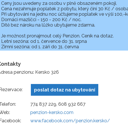
Ceny jsou uvedeny za osobu v plně obsazeném pokoji.
Cena nezahrnuje poplatek z pobytu, který činí 30 Kč / osoba
Při ubytování na jednu noc účtujeme poplatek ve výši 100,-
Domácí mazlíčci - 150 - 200 Kč / noc.
Dítě bez nároku na lůžko ubytujeme zdarma.
Je možnost pronajmout celý Penzion. Ceník na dotaz.
Letní sezóna: od 1. července do 31. srpna
Zimní sezóna: od 1. září do 31. června
Kontakty
dresa penzionu: Kersko 326
Rezervace:
poslat dotaz na ubytování
Telefon:
774 837 229, 608 932 667
Web:
penzion-kersko.com
Facebook:
www.facebook.com/penzion.kersko/