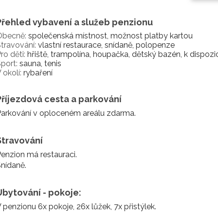
Přehled vybavení a služeb penzionu
Obecně:
společenská místnost, možnost platby kartou
travování:
vlastní restaurace, snídaně, polopenze
ro děti:
hřiště, trampolína, houpačka, dětský bazén, k dispozi
port:
sauna, tenis
 okolí:
rybaření
Příjezdová cesta a parkování
arkování v oploceném areálu zdarma.
Stravování
enzion má restauraci.
nídaně.
Ubytování - pokoje:
 penzionu 6x pokoje, 26x lůžek, 7x přistýlek.