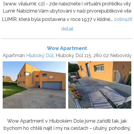
[www. vilalumir. cz] - zde naleznete i virtuální prohlídku vily
Lumír Nabízíme Vám ubytování v naší prvorepublikové vile
LUMÍR, která byla postavena v roce 1937 v klidné...
zobrazit
detail
Wow Apartment
Apartmán
Hluboký Důl
, Hluboký Důl 115, 280 02 Nebovidy
Wow Apartment v Hlubokém Dole jsme zařídili tak, jak
bychom ho chtěli najít i my na cestách – útulný, pohodlný,