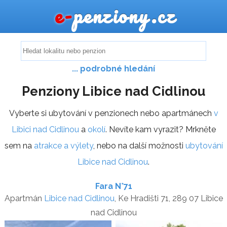
e-
penziony.cz
... podrobné hledání
Penziony Libice nad Cidlinou
Vyberte si ubytování v penzionech nebo apartmánech
v
Libici nad Cidlinou
a
okolí
. Nevíte kam vyrazit? Mrkněte
sem na
atrakce a výlety
, nebo na další možnosti
ubytování
Libice nad Cidlinou
.
Fara N°71
Apartmán
Libice nad Cidlinou
, Ke Hradišti 71, 289 07 Libice
nad Cidlinou