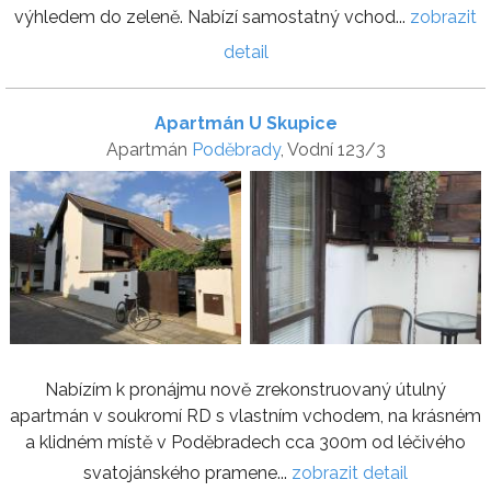
výhledem do zeleně. Nabízí samostatný vchod...
zobrazit
detail
Apartmán U Skupice
Apartmán
Poděbrady
, Vodní 123/3
Nabízím k pronájmu nově zrekonstruovaný útulný
apartmán v soukromí RD s vlastním vchodem, na krásném
a klidném místě v Poděbradech cca 300m od léčivého
svatojánského pramene...
zobrazit detail