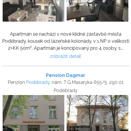
Apartmán se nachází v nové klidné zástavbě města
Poděbrady, kousek od lázeňské kolonády, v 1.NP o velikosti
2+KK 50m². Apartmán je koncipovaný pro 4 osoby, s...
zobrazit detail
Pension Dagmar
Penzion
Poděbrady
, nám. T.G.Masaryka 655/5, 290 01
Poděbrady