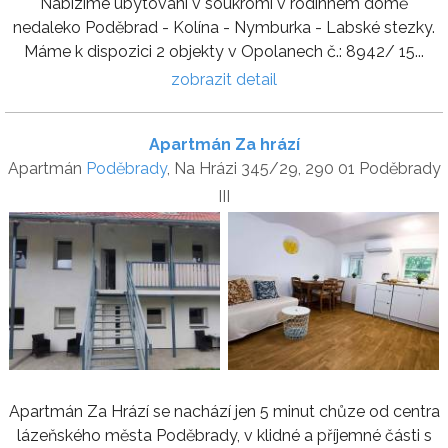
Nabízíme ubytování v soukromí v rodinném domě
nedaleko Poděbrad - Kolína - Nymburka - Labské stezky.
Máme k dispozici 2 objekty v Opolanech č.: 8942/ 15...
zobrazit detail
Apartmán Za hrází
Apartmán
Poděbrady
, Na Hrázi 345/29, 290 01 Poděbrady
III
Apartmán Za Hrází se nachází jen 5 minut chůze od centra
lázeňského města Poděbrady, v klidné a příjemné části s