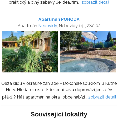
praktický a plný zábavy. Je ideálním...
zobrazit detail
Apartmán POHODA
Apartmán
Nebovidy
, Nebovidy 141, 280 02
Oáza klidu v okrasné zahradě – Dokonalé soukromí u Kutné
Hory. Hledáte místo, kde ranní kávu doprovází jen zpěv
ptáků? Náš apartmán na okraji obce nabízí...
zobrazit detail
Související lokality