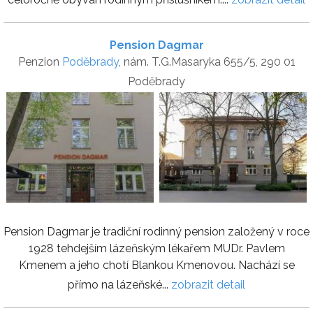
Pension Dagmar
Penzion
Poděbrady
, nám. T.G.Masaryka 655/5, 290 01
Poděbrady
Pension Dagmar je tradiční rodinný pension založený v roce
1928 tehdejším lázeňským lékařem MUDr. Pavlem
Kmenem a jeho chotí Blankou Kmenovou. Nachází se
přímo na lázeňské...
zobrazit detail