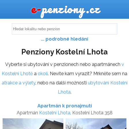
e-
penziony.cz
... podrobné hledání
Penziony Kostelní Lhota
Vyberte si ubytování v penzionech nebo apartmánech
v
Kostelní Lhotě
a
okolí
. Nevíte kam vyrazit? Mrkněte sem na
atrakce a výlety
, nebo na další možnosti
ubytování Kostelní
Lhota
.
Apartmán k pronajmutí
Apartmán
Kostelní Lhota
, Kostelní Lhota 358