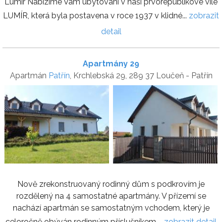
Lumír Nabízíme Vám ubytování v naší prvorepublikové vile
LUMÍR, která byla postavena v roce 1937 v klidné...
zobrazit
detail
Apartmány 29
Apartmán
Patřín
, Krchlebská 29, 289 37 Loučeň - Patřín
Nově zrekonstruovaný rodinný dům s podkrovím je
rozdělený na 4 samostatné apartmány. V přízemí se
nachází apartmán se samostatným vchodem, který je
celoročně obýván rodinným příslušníkem....
zobrazit detail