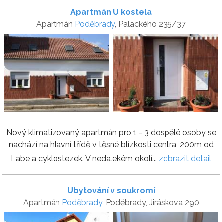
Apartmán U kostela
Apartmán
Poděbrady
, Palackého 235/37
Nový klimatizovaný apartmán pro 1 - 3 dospělé osoby se
nachází na hlavní třídě v těsné blízkosti centra, 200m od
Labe a cyklostezek. V nedalekém okolí...
zobrazit detail
Ubytování v soukromí
Apartmán
Poděbrady
, Poděbrady, Jiráskova 290