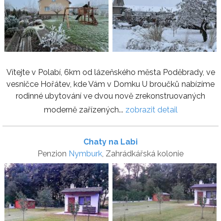
Vítejte v Polabí, 6km od lázeňského města Poděbrady, ve
vesničce Hořátev, kde Vám v Domku U broučků nabízíme
rodinné ubytování ve dvou nově zrekonstruovaných
moderně zařízených...
zobrazit detail
Chaty na Labi
Penzion
Nymburk
, Zahrádkářská kolonie