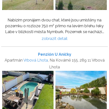
Nabízím pronájem dvou chat, které jsou umístěny na
pozemku o rozloze 750 m² přímo na levém břehu řeky
Labe v blízkosti města Nymburk. Pozemek se nachází...
zobrazit detail
Penzión U Aničky
Apartmán
Vrbová Lhota
, Na Kovárně 155, 289 11 Vrbová
Lhota