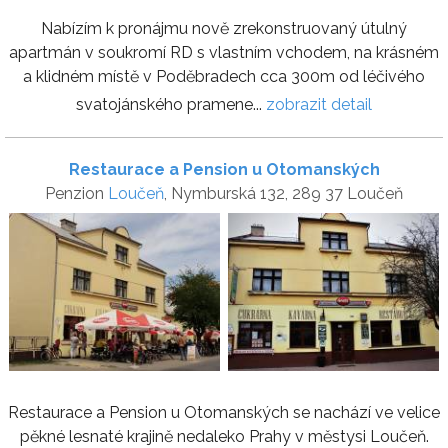
Nabízím k pronájmu nově zrekonstruovaný útulný
apartmán v soukromí RD s vlastním vchodem, na krásném
a klidném místě v Poděbradech cca 300m od léčivého
svatojánského pramene...
zobrazit detail
Restaurace a Pension u Otomanských
Penzion
Loučeň
, Nymburská 132, 289 37 Loučeň
Restaurace a Pension u Otomanských se nachází ve velice
pěkné lesnaté krajině nedaleko Prahy v městysi Loučeň.