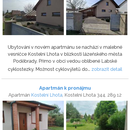
Ubytování v novém apartmánu se nachází v malebné
vesničce Kostelní Lhota v blízkosti lázeňského města
Poděbrady. Přímo v obci vedou oblíbené Labské
cyklostezky. Možnost cyklovýletů do...
zobrazit detail
Apartmán k pronájmu
Apartmán
Kostelní Lhota
, Kostelní Lhota 344, 289 12