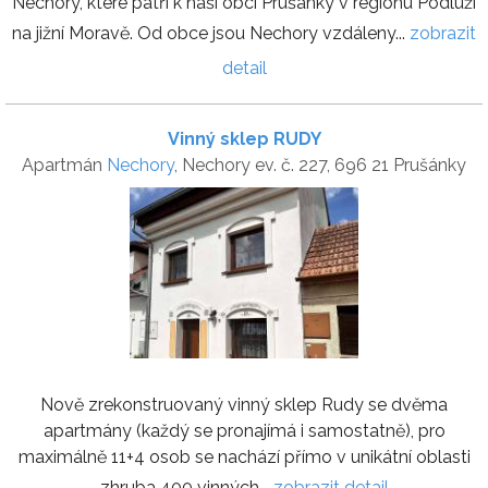
Nechory, které patří k naší obci Prušánky v regionu Podluží
na jižní Moravě. Od obce jsou Nechory vzdáleny...
zobrazit
detail
Vinný sklep RUDY
Apartmán
Nechory
, Nechory ev. č. 227, 696 21 Prušánky
Nově zrekonstruovaný vinný sklep Rudy se dvěma
apartmány (každý se pronajímá i samostatně), pro
maximálně 11+4 osob se nachází přímo v unikátní oblasti
zhruba 400 vinných...
zobrazit detail