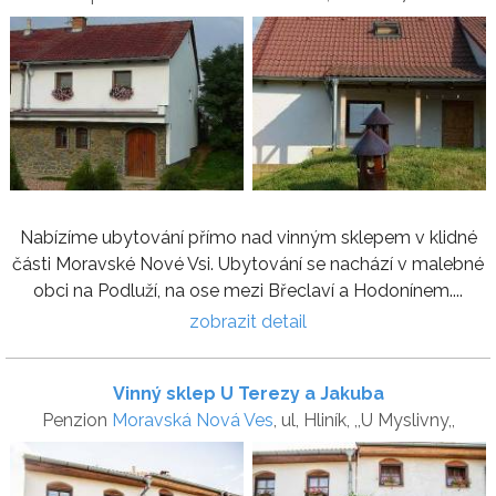
Nabízíme ubytování přímo nad vinným sklepem v klidné
části Moravské Nové Vsi. Ubytování se nachází v malebné
obci na Podluží, na ose mezi Břeclaví a Hodonínem....
zobrazit detail
Vinný sklep U Terezy a Jakuba
Penzion
Moravská Nová Ves
, ul, Hliník, ,,U Myslivny,,