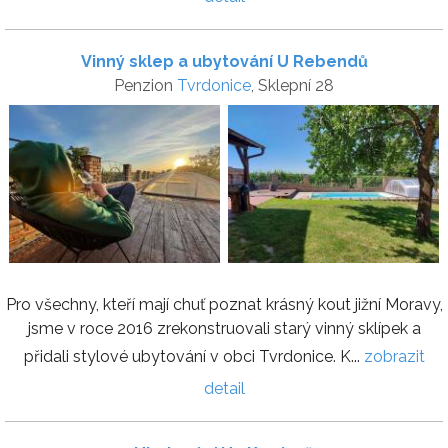
Vinný sklep a ubytování U Rebendů
Penzion
Tvrdonice
, Sklepní 28
Pro všechny, kteří mají chuť poznat krásný kout jižní Moravy,
jsme v roce 2016 zrekonstruovali starý vinný sklípek a
přidali stylové ubytování v obci Tvrdonice. K...
zobrazit
detail