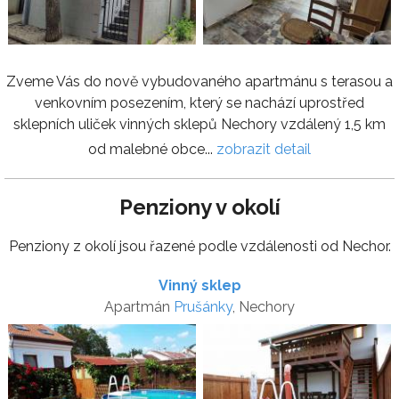
Zveme Vás do nově vybudovaného apartmánu s terasou a
venkovním posezením, který se nachází uprostřed
sklepních uliček vinných sklepů Nechory vzdálený 1,5 km
od malebné obce...
zobrazit detail
Penziony v okolí
Penziony z okolí jsou řazené podle vzdálenosti od Nechor.
Vinný sklep
Apartmán
Prušánky
, Nechory