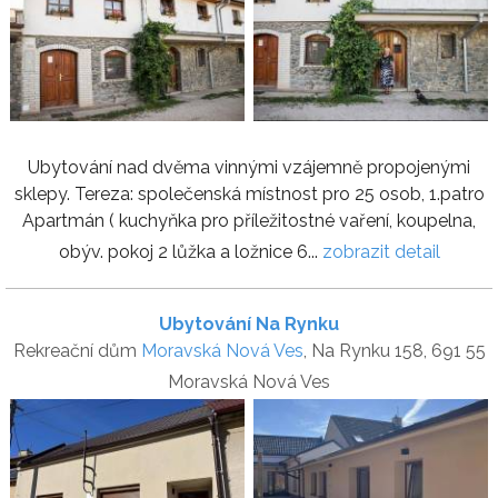
Ubytování nad dvěma vinnými vzájemně propojenými
sklepy. Tereza: společenská místnost pro 25 osob, 1.patro
Apartmán ( kuchyňka pro příležitostné vaření, koupelna,
obýv. pokoj 2 lůžka a ložnice 6...
zobrazit detail
Ubytování Na Rynku
Rekreační dům
Moravská Nová Ves
, Na Rynku 158, 691 55
Moravská Nová Ves