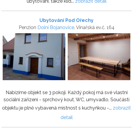
ubytování, takže klid...
zobrazit detail
Ubytování Pod Ořechy
Penzion
Dolní Bojanovice
, Vinařská ev.č. 164
Nabízíme objekt se 3 pokoji. Každý pokoj má své vlastní
sociální zařízení - sprchový kout, WC, umyvadlo. Součástí
objektu je plně vybavená místnost s kuchyňkou -...
zobrazit
detail