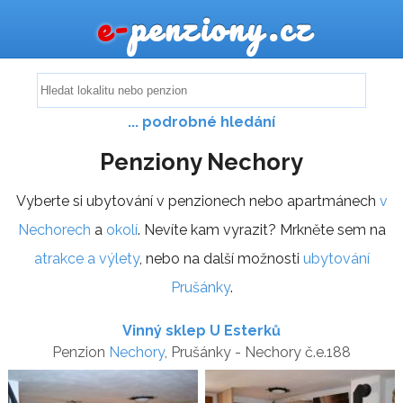
e-
penziony.cz
... podrobné hledání
Penziony Nechory
Vyberte si ubytování v penzionech nebo apartmánech
v
Nechorech
a
okolí
. Nevíte kam vyrazit? Mrkněte sem na
atrakce a výlety
, nebo na další možnosti
ubytování
Prušánky
.
Vinný sklep U Esterků
Penzion
Nechory
, Prušánky - Nechory č.e.188