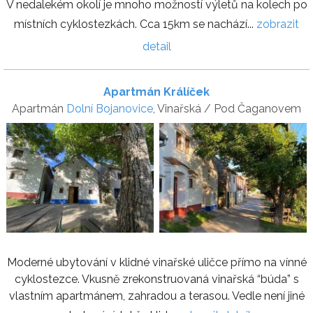
V nedalekém okolí je mnoho možností výletů na kolech po
místních cyklostezkách. Cca 15km se nachází...
zobrazit
detail
Apartmán Králíček
Apartmán
Dolní Bojanovice
, Vinařská / Pod Čaganovem
Moderné ubytování v klidné vinařské uličce přímo na vínné
cyklostezce. Vkusně zrekonstruovaná vinařská “búda” s
vlastním apartmánem, zahradou a terasou. Vedle není jiné