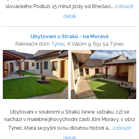
slováckého Podluží, 15 minut jízdy od Břeclavi...
zobrazit
detail
Ubytování u Straků - na Moravě
Rekreační dům
Týnec
, K Valům 9, 691 54 Týnec
Ubytování v soukromí u Straků [www. ustraku. cz] se
nachází v malebné jihovýchodní části Jižní Moravy, v obci
Týnec, která se pyšní svou dlouhou historií a...
zobrazit
detail