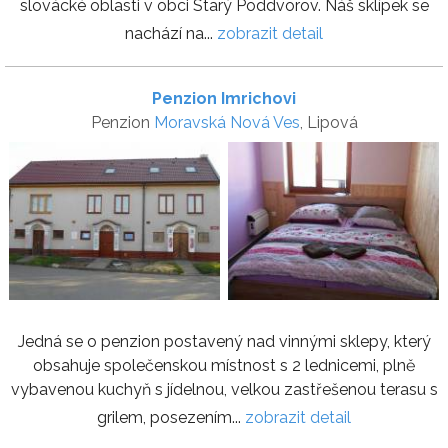
slovácké oblasti v obci Starý Poddvorov. Náš sklípek se
nachází na...
zobrazit detail
Penzion Imrichovi
Penzion
Moravská Nová Ves
, Lipová
Jedná se o penzion postavený nad vinnými sklepy, který
obsahuje společenskou místnost s 2 lednicemi, plně
vybavenou kuchyň s jídelnou, velkou zastřešenou terasu s
grilem, posezením...
zobrazit detail