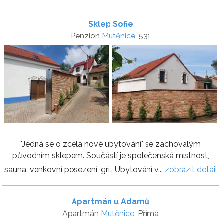
Sklep Sofie
Penzion
Mutěnice
, 531
"Jedná se o zcela nové ubytování" se zachovalým
původním sklepem. Součástí je společenská místnost,
sauna, venkovní posezení, gril. Ubytování v...
zobrazit detail
Apartmán u Adamů
Apartmán
Mutěnice
, Přímá