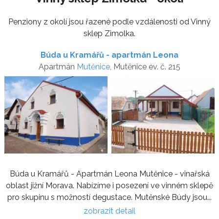
Penziony z okolí jsou řazené podle vzdálenosti od Vinný
sklep Zimolka.
Búda u Kramářů - apartmán Leona
Apartmán
Mutěnice
, Mutěnice ev. č. 215
Búda u Kramářů - Apartmán Leona Mutěnice - vinařská
oblast jižní Morava. Nabízíme i posezení ve vinném sklepě
pro skupinu s možností degustace. Mutěnské Búdy jsou...
zobrazit detail