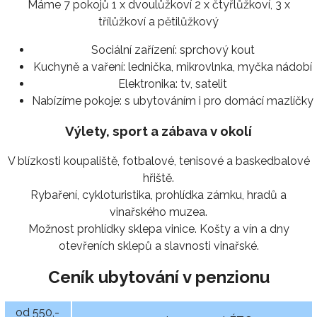
Máme 7 pokojů 1 x dvoulůžkoví 2 x čtyřlůžkoví, 3 x
třílůžkoví a pětilůžkový
Sociální zařízení:
sprchový kout
Kuchyně a vaření:
lednička, mikrovlnka, myčka nádobí
Elektronika:
tv, satelit
Nabízíme pokoje:
s ubytováním i pro domácí mazlíčky
Výlety, sport a zábava v okolí
V blízkosti koupaliště, fotbalové, tenisové a baskedbalové
hřiště.
Rybaření, cykloturistika, prohlídka zámku, hradů a
vinařského muzea.
Možnost prohlídky sklepa vinice. Košty a vín a dny
otevřeních sklepů a slavnosti vinařské.
Ceník ubytování v penzionu
od 550,-