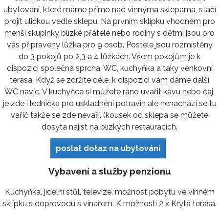
ubytování, které máme přímo nad vinnýma sklepama, stačí
projít uličkou vedle sklepu. Na prvním sklípku vhodném pro
menší skupinky blízké přátelé nebo rodiny s dětmi jsou pro
vás připraveny lůžka pro 9 osob. Postele jsou rozmístěny
do 3 pokojů po 2,3 a 4 lůžkách. Všem pokojům je k
dispozici společná sprcha, WC, kuchyňka a taky venkovní
terasa. Když se zdržíte déle, k dispozici vám dáme další
WC navíc. V kuchyňce si můžete ráno uvařit kávu nebo čaj,
je zde i lednička pro uskladnění potravin ale nenachází se tu
vařič takže se zde nevaří. (kousek od sklepa se můžete
dosyta najíst na blízkých restauracích.
poslat dotaz na ubytování
Vybavení a služby penzionu
Kuchyňka, jídelní stůl, televize, možnost pobytu ve vinném
sklípku s doprovodu s vinařem. K možnosti 2 x Krytá terasa.