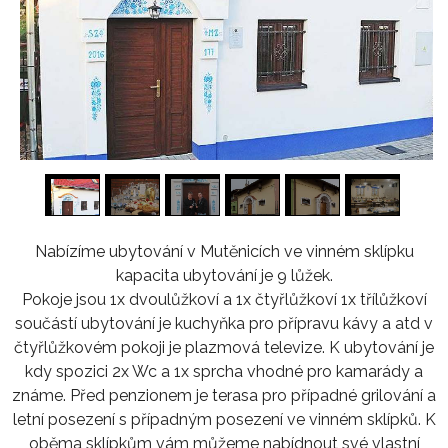
1
/
16
Nabízíme ubytování v Mutěnicích ve vinném sklípku
kapacita ubytování je 9 lůžek.
Pokoje jsou 1x dvoulůžkoví a 1x čtyřlůžkoví 1x třílůžkoví
součástí ubytování je kuchyňka pro přípravu kávy a atd v
čtyřlůžkovém pokoji je plazmová televize. K ubytování je
kdy spozici 2x Wc a 1x sprcha vhodné pro kamarády a
známe. Před penzionem je terasa pro případné grilování a
letní posezení s případným posezení ve vinném sklípků. K
oběma sklípkům vám můžeme nabídnout své vlastní