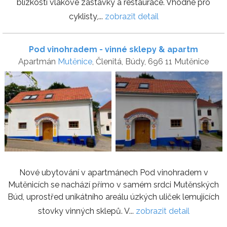
blízkosti vlakové zastávky a restaurace. Vhodné pro
cyklisty,...
zobrazit detail
Pod vinohradem - vinné sklepy & apartm
Apartmán
Mutěnice
, Členitá, Búdy, 696 11 Mutěnice
Nové ubytování v apartmánech Pod vinohradem v
Mutěnicích se nachází přímo v samém srdci Mutěnských
Búd, uprostřed unikátního areálu úzkých uliček lemujících
stovky vinných sklepů. V...
zobrazit detail