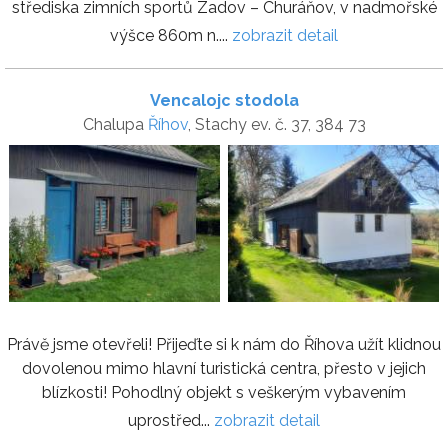
střediska zimních sportů Zadov – Churáňov, v nadmořské
výšce 860m n....
zobrazit detail
Vencalojc stodola
Chalupa
Říhov
, Stachy ev. č. 37, 384 73
Právě jsme otevřeli! Přijeďte si k nám do Říhova užít klidnou
dovolenou mimo hlavní turistická centra, přesto v jejich
blízkosti! Pohodlný objekt s veškerým vybavením
uprostřed...
zobrazit detail