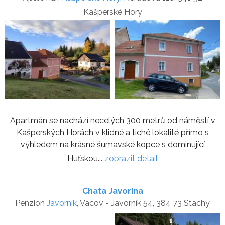
Kašperské Hory
Apartmán se nachází necelých 300 metrů od náměstí v
Kašperských Horách v klidné a tiché lokalitě přímo s
výhledem na krásné šumavské kopce s dominující
Huťskou...
zobrazit detail
Chata Javorina
Penzion
Javorník
, Vacov - Javorník 54, 384 73 Stachy