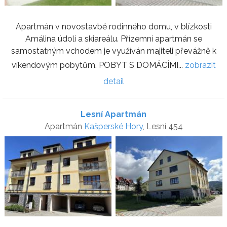
Apartmán v novostavbě rodinného domu, v blízkosti
Amálina údolí a skiareálu. Přízemní apartmán se
samostatným vchodem je využíván majiteli převážně k
víkendovým pobytům. POBYT S DOMÁCÍMI...
zobrazit
detail
Lesní Apartmán
Apartmán
Kašperské Hory
, Lesní 454