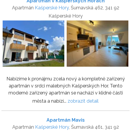
Apartmán v Kašperských Horách
Apartmán
Kašperské Hory
, Šumavská 462, 341 92
Kašperské Hory
Nabízíme k pronájmu zcela nový a kompletně zařízený
apartmán v srdci malebných Kašperských Hor. Tento
moderně zařízený apartmán se nachází v klidné části
města a nabízí...
zobrazit detail
Apartmán Mavis
Apartmán
Kašperské Hory
, Šumavská 461, 341 92