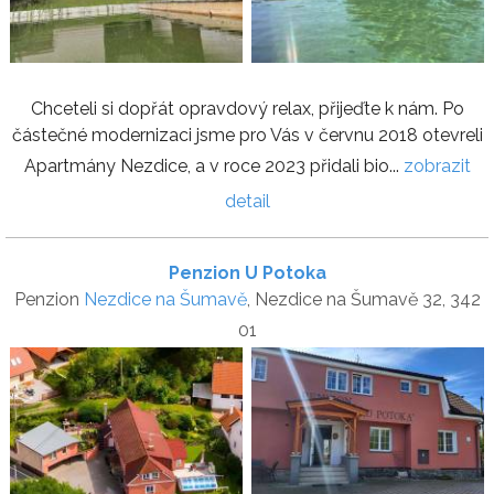
Chceteli si dopřát opravdový relax, přijeďte k nám. Po
částečné modernizaci jsme pro Vás v červnu 2018 otevreli
Apartmány Nezdice, a v roce 2023 přidali bio...
zobrazit
detail
Penzion U Potoka
Penzion
Nezdice na Šumavě
, Nezdice na Šumavě 32, 342
01