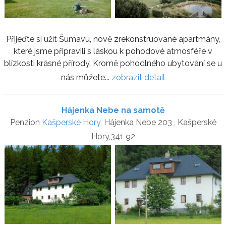
Přijeďte si užít Šumavu, nově zrekonstruované apartmány,
které jsme připravili s láskou k pohodové atmosféře v
blízkosti krásné přírody. Kromě pohodlného ubytování se u
nás můžete...
zobrazit detail
Hájenka Nebe na samotě
Penzion
Kašperské Hory
, Hájenka Nebe 203 , Kašperské
Hory,341 92