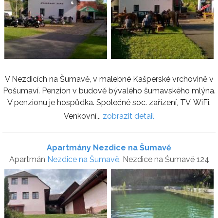
V Nezdicích na Šumavě, v malebné Kašperské vrchovině v
Pošumaví. Penzion v budově bývalého šumavského mlýna.
V penzionu je hospůdka. Společné soc. zařízení, TV, WiFi.
Venkovní...
zobrazit detail
Apartmány Nezdice na Šumavě
Apartmán
Nezdice na Šumavě
, Nezdice na Šumavě 124