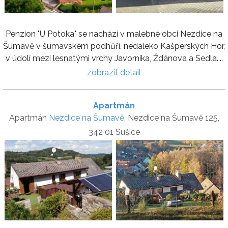
Penzion "U Potoka" se nachází v malebné obci Nezdice na
Šumavě v šumavském podhůří, nedaleko Kašperských Hor,
v údolí mezi lesnatými vrchy Javorníka, Ždánova a Sedla....
zobrazit detail
Apartmán
Apartmán
Nezdice na Šumavě
, Nezdice na Šumavě 125,
342 01 Sušice