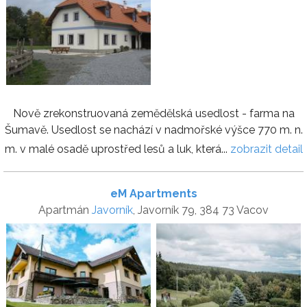
Nově zrekonstruovaná zemědělská usedlost - farma na
Šumavě. Usedlost se nachází v nadmořské výšce 770 m. n.
m. v malé osadě uprostřed lesů a luk, která...
zobrazit detail
eM Apartments
Apartmán
Javorník
, Javorník 79, 384 73 Vacov