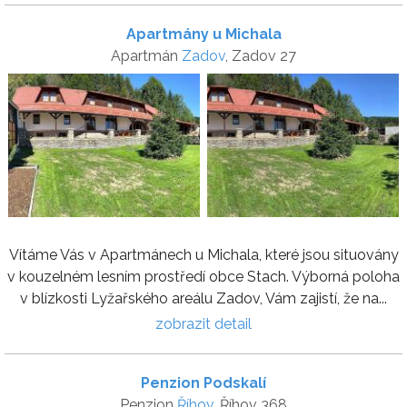
Apartmány u Michala
Apartmán
Zadov
, Zadov 27
Vítáme Vás v Apartmánech u Michala, které jsou situovány
v kouzelném lesním prostředí obce Stach. Výborná poloha
v blízkosti Lyžařského areálu Zadov, Vám zajistí, že na...
zobrazit detail
Penzion Podskalí
Penzion
Říhov
, Říhov 368