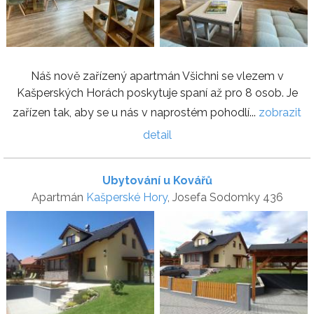
Náš nově zařízený apartmán Všichni se vlezem v
Kašperských Horách poskytuje spaní až pro 8 osob. Je
zařízen tak, aby se u nás v naprostém pohodlí...
zobrazit
detail
Ubytování u Kovářů
Apartmán
Kašperské Hory
, Josefa Sodomky 436