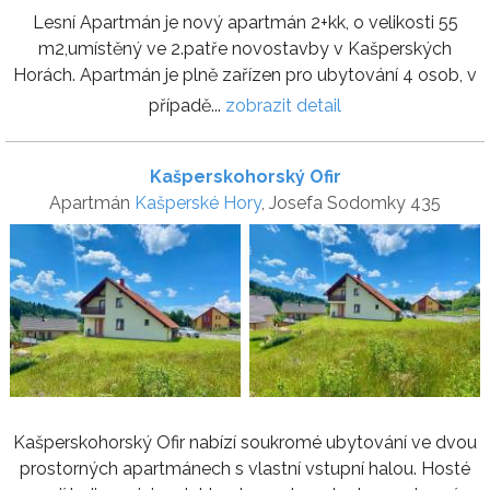
Lesní Apartmán je nový apartmán 2+kk, o velikosti 55
m2,umístěný ve 2.patře novostavby v Kašperských
Horách. Apartmán je plně zařízen pro ubytování 4 osob, v
případě...
zobrazit detail
Kašperskohorský Ofir
Apartmán
Kašperské Hory
, Josefa Sodomky 435
Kašperskohorský Ofir nabízí soukromé ubytování ve dvou
prostorných apartmánech s vlastní vstupní halou. Hosté