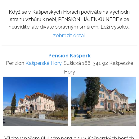
Když se v Kašperských Horách podíváte na východní
stranu vzhůru k nebi, PENSION HÁJENKU NEBE sice
neuvidíte, ale díváte správným směrem. Leží vysoko...
zobrazit detail
Pension Kašperk
Penzion
Kašperské Hory
, Sušická 166, 341 92 Kašperské
Hory
Vítejte v našem útulném penzionu v Kašperských horách,