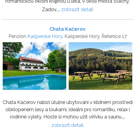
romantickou okolní krajinou u lesa. V okolí města Stachy,
Zadov,...
zobrazit detail
Chata Kačerov
Penzion
Kašperské Hory
, Kašperské Hory, Řetenice 17
Chata Kačerov nabízí útulné ubytování v klidném prostředí
obklopeném lesy a loukami, ideální pro romantiku, relax i
rodinné výlety. Hosté si mohou užít vířivku a saunu,...
zobrazit detail