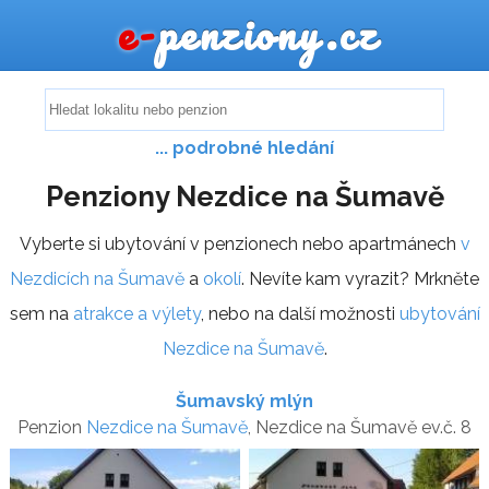
e-
penziony.cz
... podrobné hledání
Penziony Nezdice na Šumavě
Vyberte si ubytování v penzionech nebo apartmánech
v
Nezdicích na Šumavě
a
okolí
. Nevíte kam vyrazit? Mrkněte
sem na
atrakce a výlety
, nebo na další možnosti
ubytování
Nezdice na Šumavě
.
Šumavský mlýn
Penzion
Nezdice na Šumavě
, Nezdice na Šumavě ev.č. 8