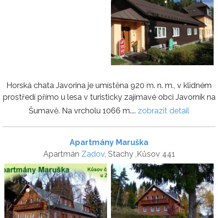
Horská chata Javorina je umístěna 920 m. n. m., v klidném
prostředí přímo u lesa v turisticky zajímavé obci Javorník na
Šumavě. Na vrcholu 1066 m....
zobrazit detail
Apartmány Maruška
Apartmán
Zadov
, Stachy ,Kůsov 441