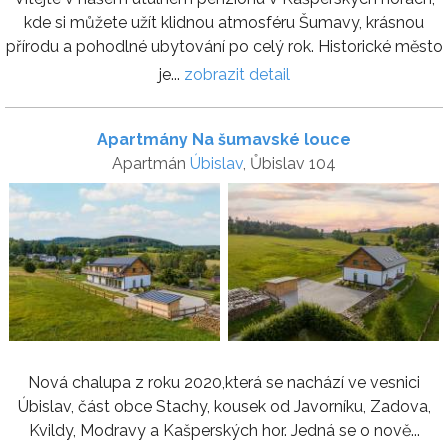
kde si můžete užít klidnou atmosféru Šumavy, krásnou
přírodu a pohodlné ubytování po celý rok. Historické město
je...
zobrazit detail
Apartmány Na šumavské louce
Apartmán
Úbislav
, Ůbislav 104
Nová chalupa z roku 2020,která se nachází ve vesnici
Úbislav, část obce Stachy, kousek od Javorníku, Zadova,
Kvildy, Modravy a Kašperských hor. Jedná se o nově...