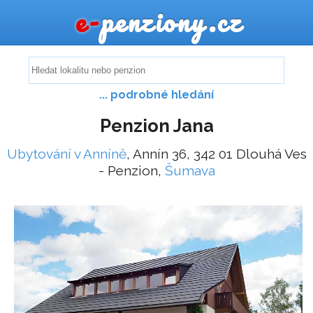
e-
penziony.cz
... podrobné hledání
Penzion Jana
Ubytování v Anníně
, Annín 36, 342 01 Dlouhá Ves
- Penzion,
Šumava