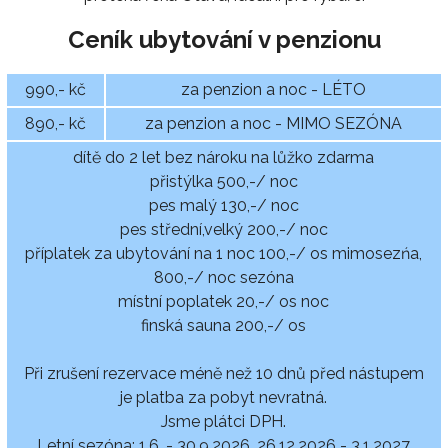
Ceník ubytování v penzionu
990,- kč
za penzion a noc - LÉTO
890,- kč
za penzion a noc - MIMO SEZÓNA
dítě do 2 let bez nároku na lůžko zdarma
přistýlka 500,-/ noc
pes malý 130,-/ noc
pes střední,velký 200,-/ noc
příplatek za ubytování na 1 noc 100,-/ os mimosezńa,
800,-/ noc sezóna
místní poplatek 20,-/ os noc
finská sauna 200,-/ os
Při zrušení rezervace méně než 10 dnů před nástupem
je platba za pobyt nevratná.
Jsme plátci DPH.
Letní sezóna: 1.6. - 30.9.2026, 26.12.2026 - 3.1.2027