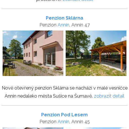
Penzion Sklárna
Penzion
Annín
, Annín 47
Nově otevřený penzion Sklárna se nachází v malé vesničce
Annín nedaleko města Sušice na Šumavě.
zobrazit detail
Penzion Pod Lesem
Penzion
Annín
, Annín 45