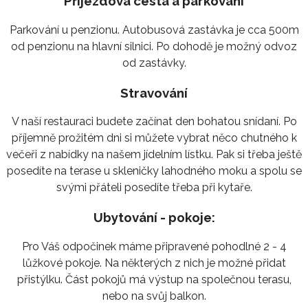
Příjezdová cesta a parkování
Parkování u penzionu. Autobusová zastávka je cca 500m
od penzionu na hlavní silnici. Po dohodě je možný odvoz
od zastávky.
Stravování
V naší restauraci budete začínat den bohatou snídaní. Po
příjemně prožitém dni si můžete vybrat něco chutného k
večeři z nabídky na našem jídelním lístku. Pak si třeba ještě
posedíte na terase u skleničky lahodného moku a spolu se
svými přáteli posedíte třeba při kytaře.
Ubytování - pokoje:
Pro Váš odpočinek máme připravené pohodlné 2 - 4
lůžkové pokoje. Na některých z nich je možné přidat
přistýlku. Část pokojů má výstup na společnou terasu,
nebo na svůj balkon.