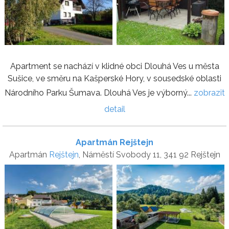
Apartment se nachází v klidné obci Dlouhá Ves u města
Sušice, ve směru na Kašperské Hory, v sousedské oblasti
Národního Parku Šumava. Dlouhá Ves je výborný...
zobrazit
detail
Apartmán Rejštejn
Apartmán
Rejštejn
, Náměstí Svobody 11, 341 92 Rejštejn