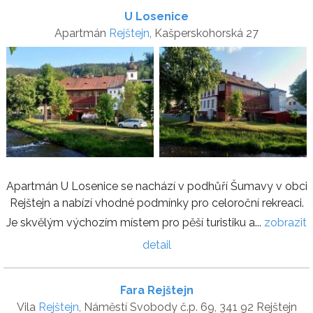
U Losenice
Apartmán
Rejštejn
, Kašperskohorská 27
Apartmán U Losenice se nachází v podhůří Šumavy v obci
Rejštejn a nabízí vhodné podmínky pro celoroční rekreaci.
Je skvělým výchozím místem pro pěší turistiku a...
zobrazit
detail
Fara Rejštejn
Vila
Rejštejn
, Náměstí Svobody č.p. 69, 341 92 Rejštejn