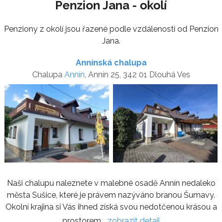
Penzion Jana - okolí
Penziony z okolí jsou řazené podle vzdálenosti od Penzion
Jana.
Annínská chalupa
Chalupa
Annín
, Annín 25, 342 01 Dlouhá Ves
Naši chalupu naleznete v malebné osadě Annín nedaleko
města Sušice, které je právem nazýváno branou Šumavy.
Okolní krajina si Vás ihned získá svou nedotčenou krásou a
prostorem...
zobrazit detail