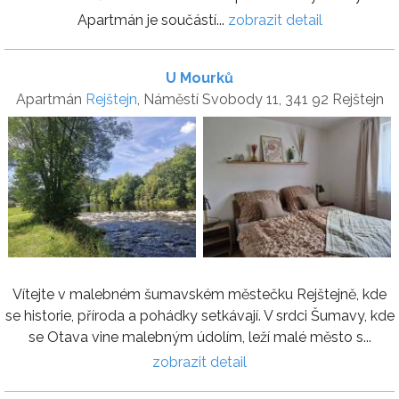
Apartmán je součástí...
zobrazit detail
U Mourků
Apartmán
Rejštejn
, Náměstí Svobody 11, 341 92 Rejštejn
Vítejte v malebném šumavském městečku Rejštejně, kde
se historie, příroda a pohádky setkávají. V srdci Šumavy, kde
se Otava vine malebným údolím, leží malé město s...
zobrazit detail