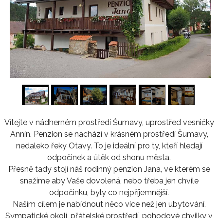
1
/
15
Vítejte v nádherném prostředí Šumavy, uprostřed vesničky
Annín. Penzion se nachází v krásném prostředí Šumavy,
nedaleko řeky Otavy. To je ideální pro ty, kteří hledají
odpočinek a útěk od shonu města.
Přesně tady stojí náš rodinný penzion Jana, ve kterém se
snažíme aby Vaše dovolená, nebo třeba jen chvíle
odpočinku, byly co nejpříjemnější.
Naším cílem je nabídnout něco více než jen ubytování.
Sympatické okolí, přátelské prostředí, pohodové chvilky v