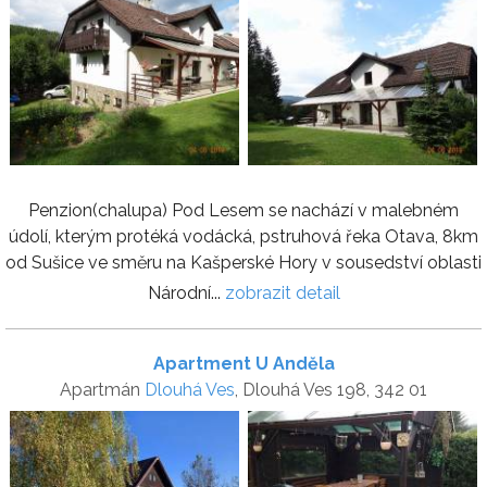
Penzion(chalupa) Pod Lesem se nachází v malebném
údolí, kterým protéká vodácká, pstruhová řeka Otava, 8km
od Sušice ve směru na Kašperské Hory v sousedství oblasti
Národní...
zobrazit detail
Apartment U Anděla
Apartmán
Dlouhá Ves
, Dlouhá Ves 198, 342 01