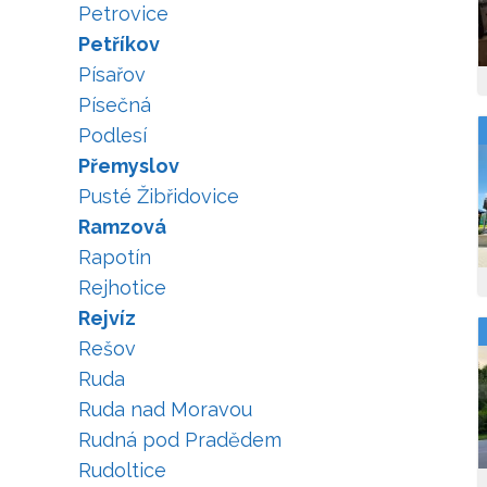
Petrovice
Petříkov
Písařov
Písečná
Podlesí
Přemyslov
Pusté Žibřidovice
Ramzová
Rapotín
Rejhotice
Rejvíz
Rešov
Ruda
Ruda nad Moravou
Rudná pod Pradědem
Rudoltice