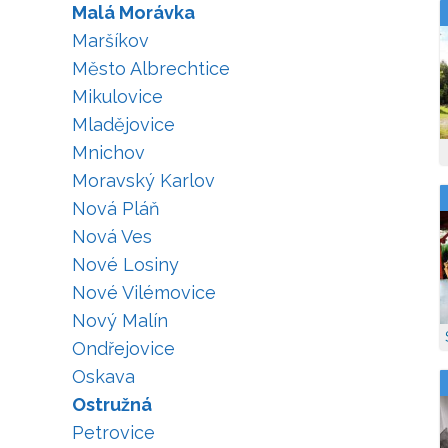
Malá Morávka
Maršíkov
Město Albrechtice
Mikulovice
Mladějovice
Mnichov
Moravský Karlov
Nová Pláň
Nová Ves
Nové Losiny
Nové Vilémovice
Nový Malín
Ondřejovice
Oskava
Ostružná
Petrovice