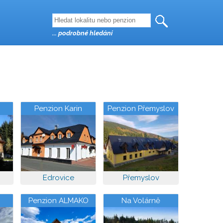
... podrobné hledání
Penzion Karin
Penzion Přemyslov
Edrovice
Přemyslov
Penzion ALMAKO
Na Volárně