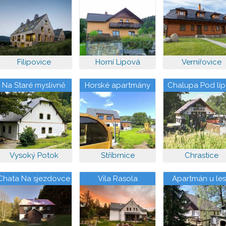
Konečných
Čapím vrche
Filipovice
Horní Lipová
Vernířovice
Na Staré myslivně
Horské apartmány
Chalupa Pod lí
Vysoký Potok
Stříbrnice
Chrastice
Chata Na sjezdovce
Vila Rasola
Apartmán u le