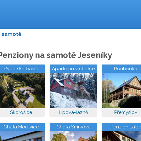
a samotě
Penziony na samotě Jeseníky
Rybářská bašta
Apartmán v chatce
Roubenka
Nýznerov
pod Smrčníkem
Skorošice
Lipová-lázně
Přemyslov
Chata Moravice
Chata Smrková
Penzion Later