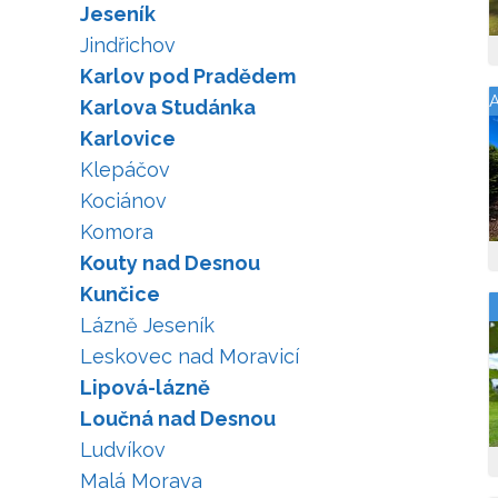
Jeseník
Jindřichov
Karlov pod Pradědem
A
Karlova Studánka
Karlovice
Klepáčov
Kociánov
Komora
Kouty nad Desnou
Kunčice
Lázně Jeseník
Leskovec nad Moravicí
Lipová-lázně
Loučná nad Desnou
Ludvíkov
Malá Morava