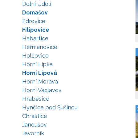
Dolní Údolí
Domašov
Edrovice
Filipovice
Habartice
Heřmanovice
Holčovice
Horní Lipka
Horní Lipová
Horní Morava
Horní Václavov
Hraběšice
Hynčice pod Sušinou
Chrastice
Janoušov
Javorník