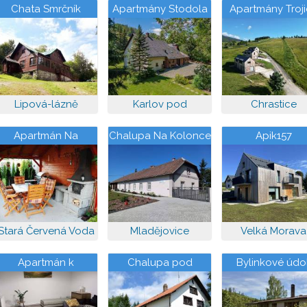
Chata Smrčník
Apartmány Stodola
Apartmány Troj
Lipová-lázně
Karlov pod
Chrastice
Pradědem
Apartmán Na
Chalupa Na Kolonce
Apik157
Johance
Stará Červená Voda
Mladějovice
Velká Morava
Apartmán k
Chalupa pod
Bylinkové údol
pronájmu
Klepáčem