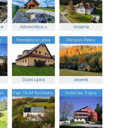
ce
Albrechtice u
Volárna
Rýmařova
h
Rezidence Lipka
Penzion Peklo
Dolní Lipka
Jeseník
mů
Fajn TAJM Rychleby
Hotel Na Trojce