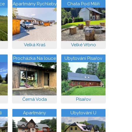
ice
Apartmány Rychleby
Chata Pod Milíři
Velká Kraš
Velké Vrbno
Procházka Na louce
Ubytování Písařov
Černá Voda
Písařov
í
Apartmány
Ubytování U
Mondeková
Svobodů