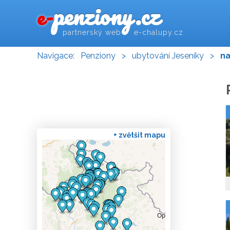
penziony.cz
e-
partnerský web e-chalupy.cz
Navigace:
Penziony
>
ubytování Jeseníky
>
n
+ zvětšit mapu