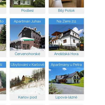
Podlesí
Bílý Potok
dlo
Apartmán Juhax
Na Zemi 211
Červenohorské
Andělská Hora
sedlo
lí
Ubytování v Karlově
Apartmány u Petra
Karlov pod
Lipová-lázně
Pradědem