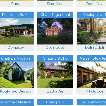
Ruda
Skorošice
Domašov
Penzion u Bořka
Chata Tugendhat
Chalupa Nad
Potokem
Domašov
Dolní Údolí
Dolní Údolí
Chalupa Andělka
Chata U Biziho
Na samotě u le
Kouty nad Desnou
Zadní Ves
Mikulovice
Apartmán Mariana
Chalupa U
Roubenka Po