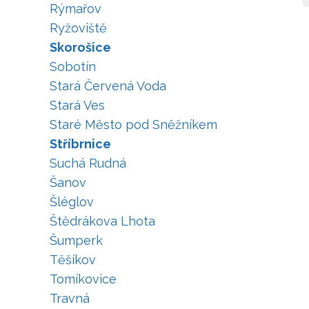
Rýmařov
Ryžoviště
Skorošice
Sobotín
Stará Červená Voda
Stará Ves
Staré Město pod Sněžníkem
Stříbrnice
Suchá Rudná
Šanov
Šléglov
Štědrákova Lhota
Šumperk
Těšíkov
Tomíkovice
Travná