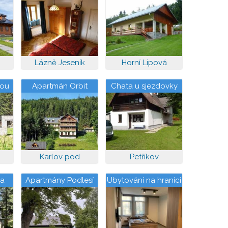
m
Hájovně
Lázně Jeseník
Horní Lipová
pou
Apartmán Orbit
Chata u sjezdovky
Karlov pod
Petříkov
Pradědem
sa
Apartmány Podlesí
Ubytování na hranici