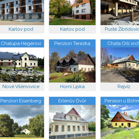
Karlov pod
Karlov pod
Pusté Žibřidovi
Pradědem
Pradědem
Chalupa Hegerovi
Penzion Terezka
Chata Orlí vrc
Nové Vilémovice
Horní Lipka
Rejvíz
Penzion Eisenberg
Erlenův Dvůr
Pension u Böh