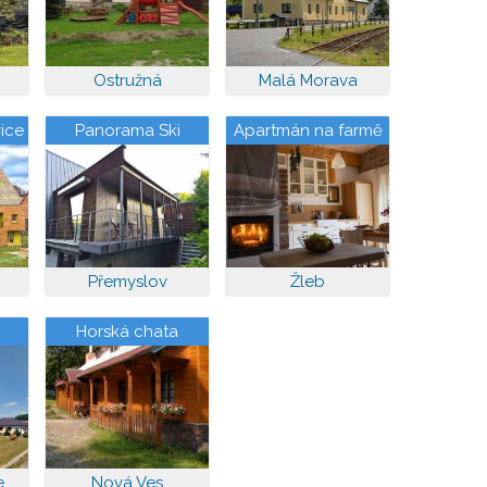
Ostružná
Malá Morava
ice
Panorama Ski
Apartmán na farmě
Wellness Přemyslov
Přemyslov
Žleb
Horská chata
Slunečná
e
Nová Ves