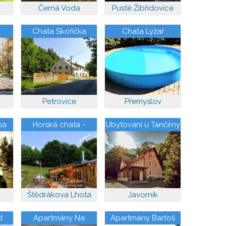
Černá Voda
Pusté Žibřidovice
Chata Skořička
Chata Lyžař
Petrovice
Přemyslov
sa
Horská chata -
Ubytování u Tančírny
Skiareál Turek
Štědrákova Lhota
Javorník
d
Apartmány Na
Apartmány Bartoš