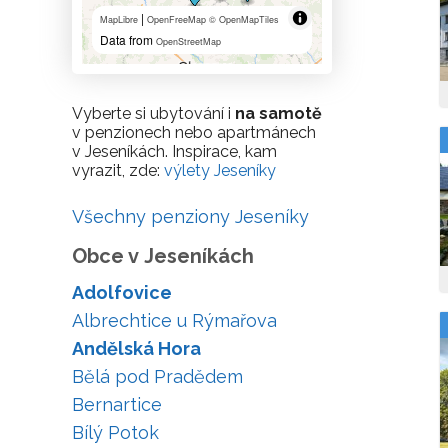
|
MapLibre
OpenFreeMap
© OpenMapTiles
Data from
OpenStreetMap
Vyberte si ubytování i
na samotě
v penzionech nebo apartmánech
v Jeseníkách. Inspirace, kam
vyrazit, zde:
výlety Jeseníky
Všechny penziony Jeseníky
Obce v Jeseníkách
Adolfovice
Albrechtice u Rýmařova
Andělská Hora
Bělá pod Pradědem
Bernartice
Bílý Potok