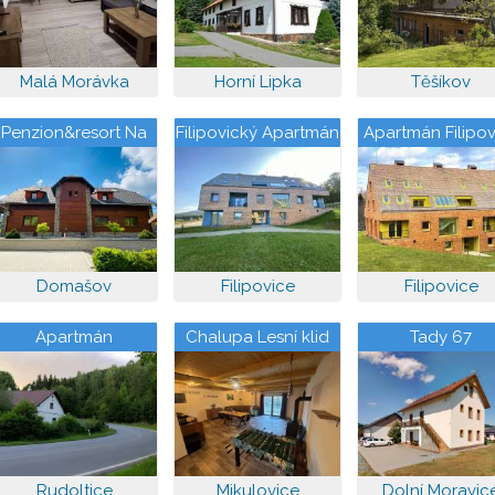
Malá Morávka
Horní Lipka
Těšíkov
Penzion&resort Na
Filipovický Apartmán
Apartmán Filipov
Kopečku
Domašov
Filipovice
Filipovice
Apartmán
Chalupa Lesní klid
Tady 67
Rudoltická myslivna
Rudoltice
Mikulovice
Dolní Moravic