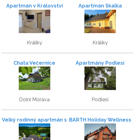
Apartmán v Království
Apartmán Skalka
sov
Králíky
Králíky
Chata Večernice
Apartmány Podlesí
Dolní Morava
Podlesí
Velký rodinný apartmán s
BARTH Holiday Wellness
garáží - Skiapartma
apartmány