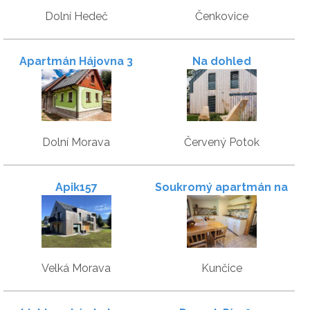
Dolní Hedeč
Čenkovice
Apartmán Hájovna 3
Na dohled
Dolní Morava
Červený Potok
Apik157
Soukromý apartmán na
chatě U profesora
Velká Morava
Kunčice