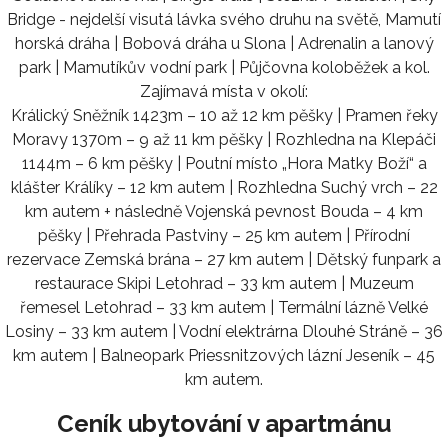
Bridge - nejdelší visutá lávka svého druhu na světě, Mamutí
horská dráha | Bobová dráha u Slona | Adrenalin a lanový
park | Mamutíkův vodní park | Půjčovna koloběžek a kol.
Zajímavá místa v okolí:
Králický Sněžník 1423m – 10 až 12 km pěšky | Pramen řeky
Moravy 1370m – 9 až 11 km pěšky | Rozhledna na Klepáči
1144m – 6 km pěšky | Poutní místo „Hora Matky Boží“ a
klášter Králíky – 12 km autem | Rozhledna Suchý vrch – 22
km autem + následně Vojenská pevnost Bouda – 4 km
pěšky | Přehrada Pastviny – 25 km autem | Přírodní
rezervace Zemská brána – 27 km autem | Dětský funpark a
restaurace Skipi Letohrad – 33 km autem | Muzeum
řemesel Letohrad – 33 km autem | Termální lázně Velké
Losiny – 33 km autem | Vodní elektrárna Dlouhé Stráně – 36
km autem | Balneopark Priessnitzových lázní Jeseník – 45
km autem.
Ceník ubytování v apartmánu