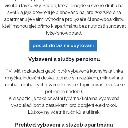
visutou lávku Sky Bridge, která je nejdelší svého druhu na
světě a jejíž otevření je plánováno na jaro 2022.Poloha
apartmánu je velmi výhodná pro lyžaře či snowboardisty,
kteří mohou sjet přímo k apartmánu bez nutnosti sundávat
lyže/snowboard.
poslat dotaz na ubytování
Vybavení a služby penzionu
TV, wifi, rozkládací gauč, plně vybavená kuchyňská linka
(myčka, indukční deska, lednice s mrazákem, mikrovlnná
trouba, trouba, rychlovarná konvice, topinkovač a veškeré
potřebné nádobí).
K dispozici je také privátní lyžárna/kolárna vybavená
vysoušeči bot a zásuvkami pro dobíjení elektrokol.
Lůžkoviny včetně ručníků a utěrek.
Přehled vybavení a služeb apartmánu