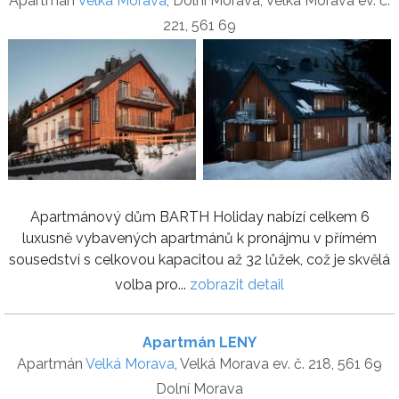
Apartmán
Velká Morava
, Dolní Morava, Velká Morava ev. č.
221, 561 69
Apartmánový dům BARTH Holiday nabízí celkem 6
luxusně vybavených apartmánů k pronájmu v přímém
sousedství s celkovou kapacitou až 32 lůžek, což je skvělá
volba pro...
zobrazit detail
Apartmán LENY
Apartmán
Velká Morava
, Velká Morava ev. č. 218, 561 69
Dolní Morava