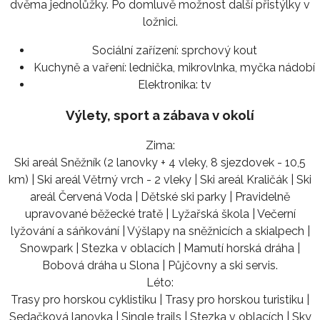
dvěma jednolůžky. Po domluvě možnost další přistýlky v
ložnici.
Sociální zařízení:
sprchový kout
Kuchyně a vaření:
lednička, mikrovlnka, myčka nádobí
Elektronika:
tv
Výlety, sport a zábava v okolí
Zima:
Ski areál Sněžník (2 lanovky + 4 vleky, 8 sjezdovek - 10,5
km) | Ski areál Větrný vrch - 2 vleky | Ski areál Kraličák | Ski
areál Červená Voda | Dětské ski parky | Pravidelně
upravované běžecké tratě | Lyžařská škola | Večerní
lyžování a sáňkování | Výšlapy na sněžnicích a skialpech |
Snowpark | Stezka v oblacích | Mamutí horská dráha |
Bobová dráha u Slona | Půjčovny a ski servis.
Léto:
Trasy pro horskou cyklistiku | Trasy pro horskou turistiku |
Sedačková lanovka | Single trails | Stezka v oblacích | Sky