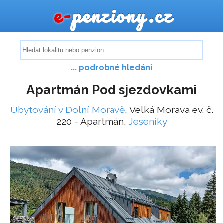
e-
penziony.cz
... podrobné hledání
Apartmán Pod sjezdovkami
Ubytování v Dolní Moravě
, Velká Morava ev. č.
220 - Apartmán,
Jeseníky