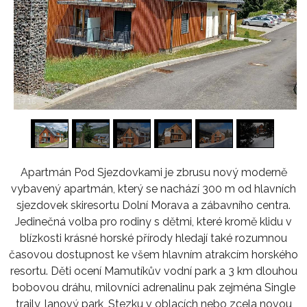
1
/
16
Apartmán Pod Sjezdovkami je zbrusu nový moderně
vybavený apartmán, který se nachází 300 m od hlavních
sjezdovek skiresortu Dolní Morava a zábavního centra.
Jedinečná volba pro rodiny s dětmi, které kromě klidu v
blízkosti krásné horské přírody hledají také rozumnou
časovou dostupnost ke všem hlavním atrakcím horského
resortu. Děti ocení Mamutíkův vodní park a 3 km dlouhou
bobovou dráhu, milovníci adrenalinu pak zejména Single
traily, lanový park, Stezku v oblacích nebo zcela novou