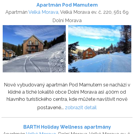
Apartmán Pod Mamutem
Apartmán
Velká Morava
, Velká Morava ev. č. 220, 561 69
Dolní Morava
Nově vybudovaný apartmán Pod Mamutem se nachází v
klidné a tiché lokalitě obce Dolní Morava asi 400m od
hlavního turistického centra, kde můžete navštívit nově
postavené...
zobrazit detail
BARTH Holiday Wellness apartmány