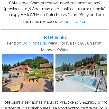
Chtěla bych Vám představit nově zrekonstruovaný
(prosinec 2017) Apartmán o velikosti cca 100m² u horské
chalupy HÁJOVNA na Dolní Moravě zaměřený buď pro
rodinnou rekreaci s...
zobrazit detail
Hotel Jiřinka
Penzion
Dolní Morava
, Velká Morava 133 561 69 Dolní
Morava, Králíky
Hotel Jiřinka se nachází na úpatí Králického Sněžníku, přímo
v epicentru lyžařského areálu a sportovního centra na Dolní