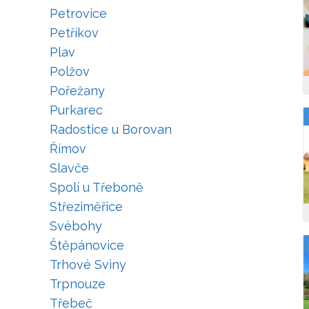
Petrovice
Petříkov
Plav
Polžov
Pořežany
Purkarec
Radostice u Borovan
Římov
Slavče
Spolí u Třeboně
Střeziměřice
Svébohy
Štěpánovice
Trhové Sviny
Trpnouze
Třebeč