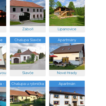
Záboří
Lipanovice
ce
Chalupa Slavče
Apartmány
Kohoutek a Slepička
v Novohradských
horách
avou
Slavče
Nové Hrady
a -
Chalupa u rybníčka
Apartmán
ory