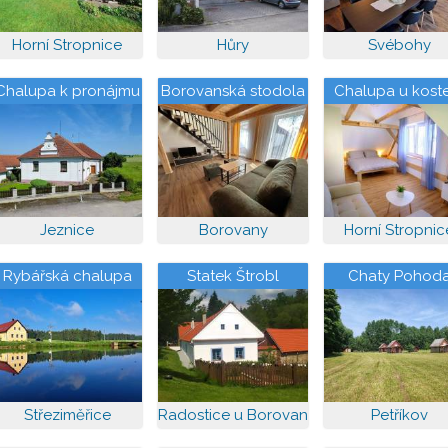
Horní Stropnice
Hůry
Svébohy
Chalupa k pronájmu
Borovanská stodola
Chalupa u kost
Jeznice
Borovany
Horní Stropnic
Rybářská chalupa
Statek Štrobl
Chaty Pohod
Střeziměřice
Radostice u Borovan
Petříkov