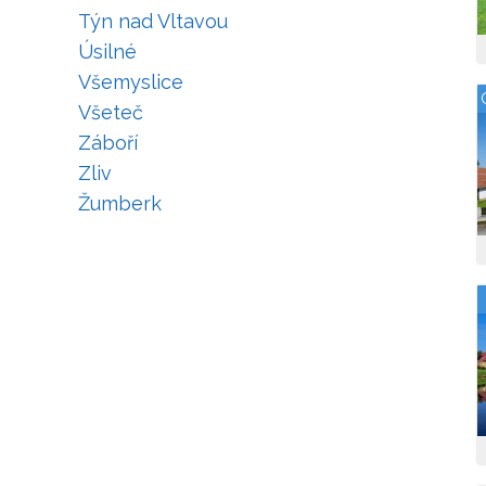
Týn nad Vltavou
Úsilné
Všemyslice
Všeteč
Záboří
Zliv
Žumberk