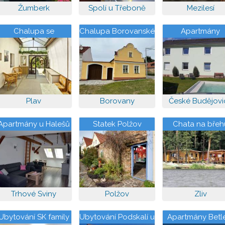
Žumberk
Spolí u Třeboně
Mezilesí
Chalupa se
Chalupa Borovanské
Apartmány
zahradou Plav
baroko
Zavadilka
Plav
Borovany
České Budějovi
Apartmány u Halešů
Statek Polžov
Chata na břeh
rybníku Mydlák
Hluboké
Trhové Sviny
Polžov
Zliv
Ubytování SK family
Ubytování Podskalí u
Apartmány Bet