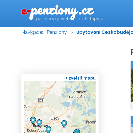
penziony.cz
e-
partnerský web e-chalupy.cz
Navigace:
Penziony
>
ubytování Českobudějo
+ zvětšit mapu