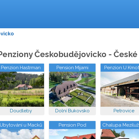
vicko
Penziony Českobudějovicko - České 
Penzion Hastrman
Pension Mijami
Penzion U Kmot
Doudleby
Dolní Bukovsko
Petrovice
Ubytování u Macků
Pension Pod
Chalupa Meziluží
Hvězdami