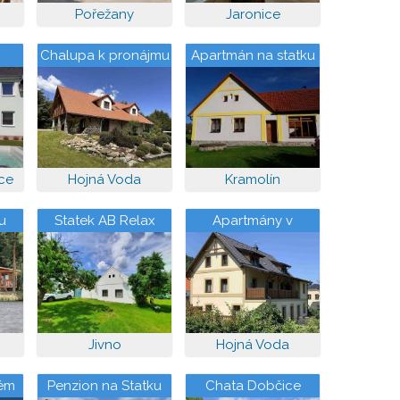
Pořežany
Jaronice
Chalupa k pronájmu
Apartmán na statku
ce
Hojná Voda
Kramolín
u
Statek AB Relax
Apartmány v
 u
Novohradských
horách
Jivno
Hojná Voda
lém
Penzion na Statku
Chata Dobčice