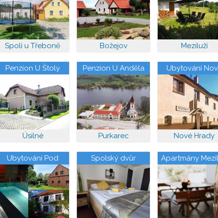
Spolí u Třeboně
Božejov
Meziluží
Penzion U Štoly
Penzion U Anděla
Ubytování No
Hrady 111
Úsilné
Purkarec
Nové Hrady
Ubytování Pod
Spolský dvůr
Apartmány Mezil
Jilmem