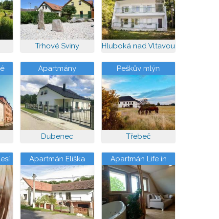
Trhové Sviny
Hluboká nad Vltavou
vé
Apartmány
Peškův mlýn
CHANELITA
Dubenec
Třebeč
esí
Apartmán Eliška
Apartmán Life in
Nature