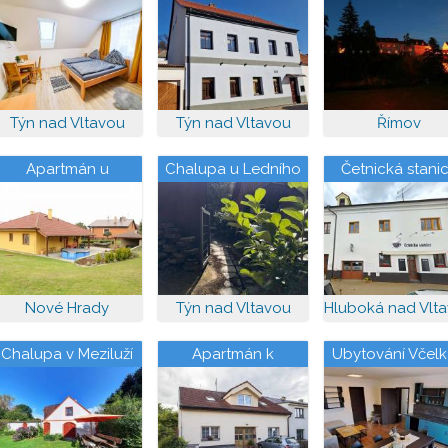
Vltavy (Kořensko)
Týn nad Vltavou
Týn nad Vltavou
Římov
Apartmán u
Chalupa u Ledního
Četnická stani
Kadlečků
Medvěda
Nové Hrady
Týn nad Vltavou
Hluboká nad Vlt
Chalupa v Meziluží
Apartmán k
Ubytování Včelk
pronajmutí
Novohradské h