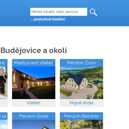
... podrobné hledání
Budějovice a okolí
ra
Matty´s ranč Všeteč
Penzion Zvon
Všeteč
Hojná Voda
 14
Penzion Svatá
Penzion Bezdrev
Trojice