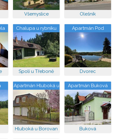
Všemyslice
Olešník
ela
Chalupa u rybníku
Apartmán Pod
Borovanským
vrchem
e
Spolí u Třeboně
Dvorec
a
Apartmán Hluboká u
Apartmán Buková
Borovan
Hluboká u Borovan
Buková