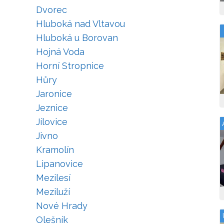
Dvorec
Hluboká nad Vltavou
Hluboká u Borovan
Hojná Voda
Horní Stropnice
Hůry
Jaronice
Jeznice
Jílovice
Jivno
Kramolín
Lipanovice
Mezilesí
Meziluží
Nové Hrady
Olešník