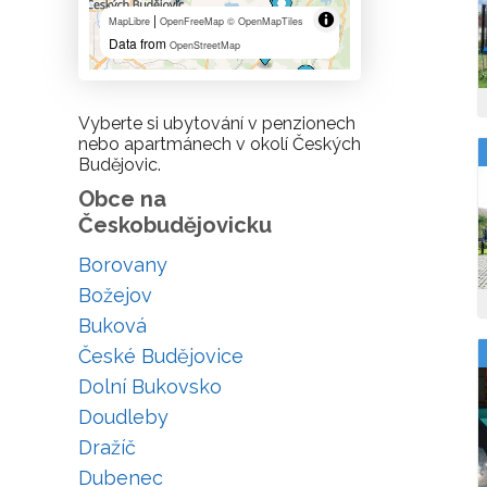
|
MapLibre
OpenFreeMap
© OpenMapTiles
Data from
OpenStreetMap
Vyberte si ubytování v penzionech
nebo apartmánech v okolí Českých
Budějovic.
Obce na
Českobudějovicku
Borovany
Božejov
Buková
České Budějovice
Dolní Bukovsko
Doudleby
Dražíč
Dubenec