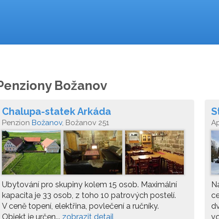
Penziony Božanov
Chalupa-statek Arkáda
S
Penzion
Božanov
, Božanov 251
A
Ubytování pro skupiny kolem 15 osob. Maximální
Na
kapacita je 33 osob, z toho 10 patrových postelí.
ce
V ceně topení, elektřina, povlečení a ručníky.
dv
Objekt je určen...
zobrazit detail
vc