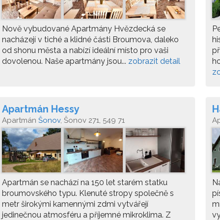
Nově vybudované Apartmány Hvězdecká se
P
nacházejí v tiché a klidné části Broumova, daleko
hi
od shonu města a nabízí ideální místo pro vaši
př
dovolenou. Naše apartmány jsou...
zobrazit detail
ho
zo
Apartmán Hessy
H
Apartmán
Šonov
, Šonov 271, 549 71
A
Apartmán se nachází na 150 let starém statku
Na
broumovského typu. Klenuté stropy společně s
pí
metr širokými kamennými zdmi vytvářejí
mí
jedinečnou atmosféru a příjemné mikroklima. Z
vy