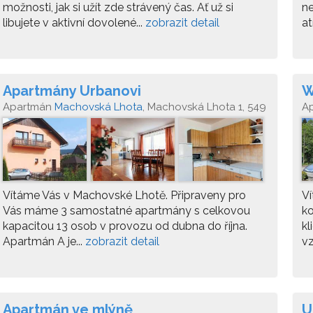
možnosti, jak si užít zde strávený čas. Ať už si
ne
libujete v aktivní dovolené...
zobrazit detail
at
Apartmány Urbanovi
W
Apartmán
Machovská Lhota
, Machovská Lhota 1, 549
A
31 Machov
Vítáme Vás v Machovské Lhotě. Připraveny pro
V
Vás máme 3 samostatné apartmány s celkovou
ko
kapacitou 13 osob v provozu od dubna do října.
kl
Apartmán A je...
zobrazit detail
vz
Apartmán ve mlýně
U