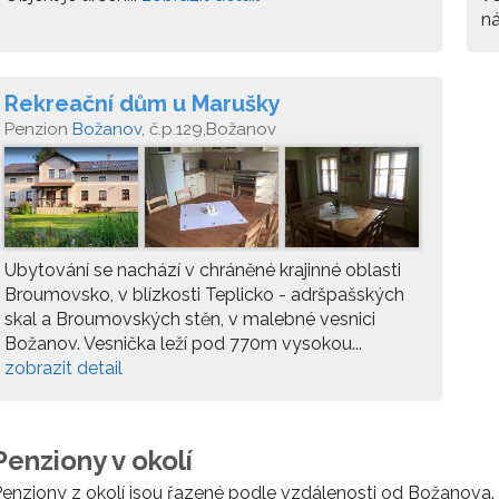
ná
Rekreační dům u Marušky
Penzion
Božanov
, č.p.129,Božanov
Ubytování se nachází v chráněné krajinné oblasti
Broumovsko, v blízkosti Teplicko - adršpašských
skal a Broumovských stěn, v malebné vesnici
Božanov. Vesnička leží pod 770m vysokou...
zobrazit detail
Penziony v okolí
enziony z okolí jsou řazené podle vzdálenosti od Božanova.