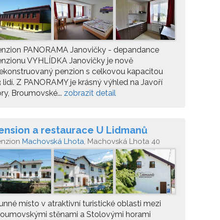
enzion PANORAMA Janovičky - depandance
enzionu VYHLÍDKA Janovičky je nově
ekonstruovaný penzion s celkovou kapacitou
 lidí. Z PANORAMY je krásný výhled na Javoří
ry, Broumovské...
zobrazit detail
ension a restaurace U Lidmanů
enzion
Machovská Lhota
, Machovská Lhota 40
unné místo v atraktivní turistické oblasti mezi
roumovskými stěnami a Stolovými horami