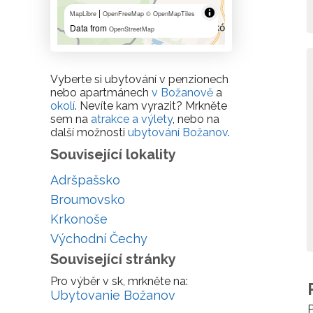
|
MapLibre
OpenFreeMap
© OpenMapTiles
Data from
OpenStreetMap
Vyberte si ubytování v penzionech
nebo apartmánech
v Božanově
a
okolí
. Nevíte kam vyrazit? Mrkněte
sem na
atrakce a výlety
, nebo na
další možnosti
ubytování Božanov
.
Související lokality
Adršpašsko
Broumovsko
Krkonoše
Východní Čechy
Související stránky
Pro výběr v sk, mrkněte na:
Ubytovanie Božanov
P