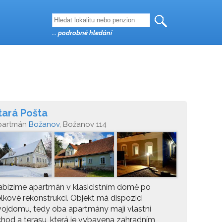
... podrobné hledání
tará Pošta
partmán
Božanov
, Božanov 114
bízíme apartmán v klasicistním domě po
lkové rekonstrukci. Objekt má dispozici
ojdomu, tedy oba apartmány mají vlastní
hod a terasu, která je vybavena zahradním