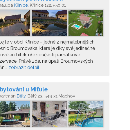
halupa
Křinice
, Křinice 122, 550 01
tejte v obci Křinice – jedné z nejmalebnějších
snic Broumovska, která je díky své jedinečné
dové architektuře součástí památkové
zervace. Právě zde, na úpatí Broumovských
ěn...
zobrazit detail
bytování u Miťule
partmán
Bělý
, Bělý 23, 549 31 Machov