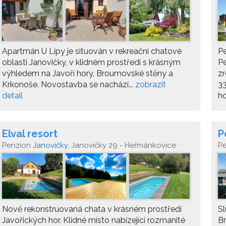
Apartmán U Lípy je situován v rekreační chatové
P
oblasti Janovičky, v klidném prostředí s krásným
P
výhledem na Javoří hory, Broumovské stěny a
zr
Krkonoše. Novostavba se nachází...
zobrazit
33
detail
ho
Elval resort
P
Penzion
Janovičky
, Janovičky 29 - Heřmánkovice
P
Nově rekonstruovaná chata v krásném prostředí
Sl
Javořických hor. Klidné místo nabízející rozmanité
B