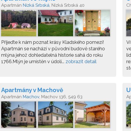
Apartmán
Nízká Srbská
, Nízká Srbská 40
C
Přijeďte k nám poznat krásy Kladského pomezí!
Ví
Apartmán se nachází v původní budově starého
ve
mlýna jehož dohledatelná historie sahá do roku
li
1766.Mlýn je umístěn v údolí...
zobrazit detail
re
st
Apartmány v Machově
U
Apartmán
Machov
, Machov 136, 549 63
A