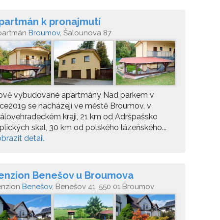
partmán k pronajmutí
partmán
Broumov
, Šalounova 87
ově vybudované apartmány Nad parkem v
ce2019 se nacházejí ve městě Broumov, v
álovehradeckém kraji, 21 km od Adršpašsko
plických skal, 30 km od polského lázeňského...
brazit detail
enzion Benešov u Broumova
enzion
Benešov
, Benešov 41, 550 01 Broumov