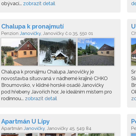
obývací...
zobrazit detail
de
Chalupa k pronajmutí
U
Penzion
Janovičky
, Janovičky č.o.35, 550 01
C
H
Chalupa k pronájmu Chalupa Janovičky je
S
novostavba situovaná v nádherné krajině CHKO
Sl
Broumovsko, v klidné horské osadě Janovičky
B
pod hřebeny Javořích hor. Je ideálním místem pro
Ok
rodinnou...
zobrazit detail
zo
Apartmán U Lípy
P
Apartmán
Janovičky
, Janovičky 45, 549 84
P
Heřmánkovice