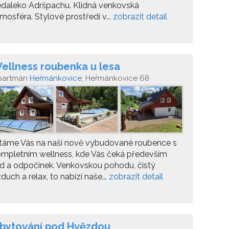
daleko Adršpachu. Klidná venkovská
mosféra. Stylové prostředí v...
zobrazit detail
ellness roubenka u lesa
partmán
Heřmánkovice
, Heřmánkovice 68
ítáme Vás na naší nově vybudované roubence s
mpletním wellness, kde Vás čeká především
id a odpočinek. Venkovskou pohodu, čistý
duch a relax, to nabízí naše...
zobrazit detail
bytování pod Hvězdou