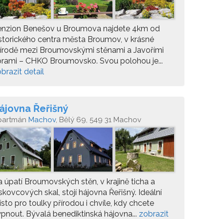
enzion Benešov u Broumova najdete 4km od
storického centra města Broumov, v krásné
írodě mezi Broumovskými stěnami a Javořími
rami – CHKO Broumovsko. Svou polohou je...
brazit detail
ájovna Řeřišný
partmán
Machov
, Bělý 69, 549 31 Machov
 úpatí Broumovských stěn, v krajině ticha a
skovcových skal, stojí hájovna Řeřišný. Ideální
sto pro toulky přírodou i chvíle, kdy chcete
pnout. Bývalá benediktinská hájovna...
zobrazit