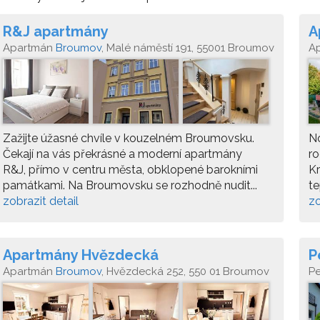
R&J apartmány
A
Apartmán
Broumov
, Malé náměstí 191, 55001 Broumov
A
Zažijte úžasné chvíle v kouzelném Broumovsku.
N
Čekají na vás překrásné a moderní apartmány
ro
R&J, přímo v centru města, obklopené barokními
Kr
památkami. Na Broumovsku se rozhodně nudit...
te
zobrazit detail
zo
Apartmány Hvězdecká
P
Apartmán
Broumov
, Hvězdecká 252, 550 01 Broumov
P