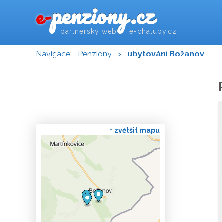
penziony.cz
e-
partnerský web e-chalupy.cz
Navigace:
Penziony
>
ubytování Božanov
+ zvětšit mapu