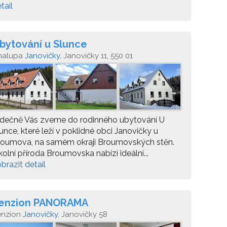
tail
bytování u Slunce
halupa
Janovičky
, Janovičky 11, 550 01
eřmánkovice
rdečně Vás zveme do rodinného ubytování U
unce, které leží v poklidné obci Janovičky u
roumova, na samém okraji Broumovských stěn.
olní příroda Broumovska nabízí ideální...
brazit detail
enzion PANORAMA
enzion
Janovičky
, Janovičky 58