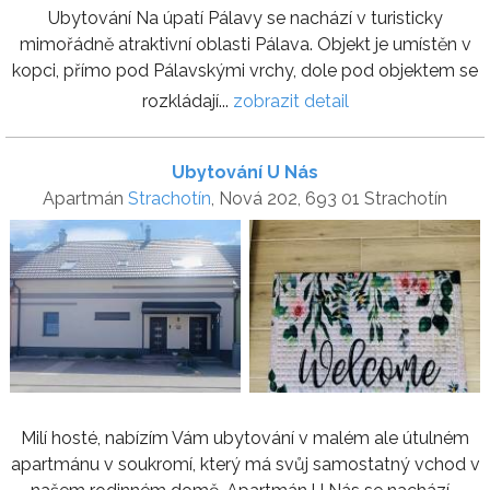
Ubytování Na úpatí Pálavy se nachází v turisticky
mimořádně atraktivní oblasti Pálava. Objekt je umístěn v
kopci, přímo pod Pálavskými vrchy, dole pod objektem se
rozkládají...
zobrazit detail
Ubytování U Nás
Apartmán
Strachotín
, Nová 202, 693 01 Strachotín
Milí hosté, nabízím Vám ubytování v malém ale útulném
apartmánu v soukromí, který má svůj samostatný vchod v