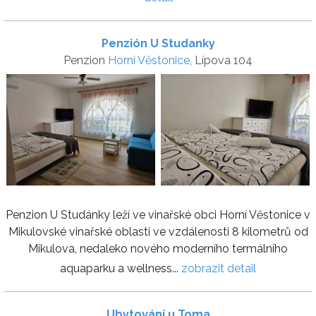
Penzión U Studanky
Penzion
Horní Věstonice
, Lípova 104
Penzion U Studánky leží ve vinařské obci Horní Věstonice v
Mikulovské vinařské oblasti ve vzdálenosti 8 kilometrů od
Mikulova, nedaleko nového moderního termálního
aquaparku a wellness...
zobrazit detail
Ubytování u Toma