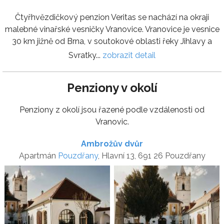
Čtyřhvězdičkový penzion Veritas se nachází na okraji
malebné vinařské vesničky Vranovice. Vranovice je vesnice
30 km jižně od Brna, v soutokové oblasti řeky Jihlavy a
Svratky...
zobrazit detail
Penziony v okolí
Penziony z okolí jsou řazené podle vzdálenosti od
Vranovic.
Ambrožův dvůr
Apartmán
Pouzdřany
, Hlavní 13, 691 26 Pouzdřany