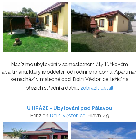
Nabízíme ubytování v samostatném čtyřlůžkovém
apartmánu, který je oddělen od rodinného domu. Apartmán
se nachází v malebné obci Dolní Věstonice, ležící na
březích střední a dolní...
zobrazit detail
U HRÁZE - Ubytování pod Pálavou
Penzion
Dolní Věstonice
, Hlavní 49