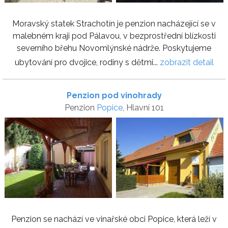
Moravský statek Strachotín je penzion nacházející se v
malebném kraji pod Pálavou, v bezprostřední blízkosti
severního břehu Novomlýnské nádrže. Poskytujeme
ubytování pro dvojice, rodiny s dětmi...
zobrazit detail
Penzion pod vinohrady
Penzion
Popice
, Hlavní 101
Penzion se nachází ve vinařské obci Popice, která leží v