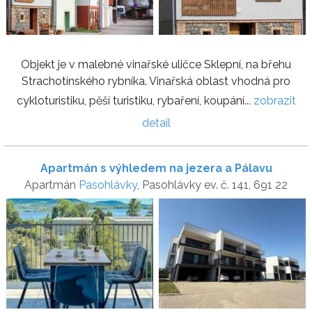
Objekt je v malebné vinařské uličce Sklepní, na břehu
Strachotínského rybníka. Vinařská oblast vhodná pro
cykloturistiku, pěší turistiku, rybaření, koupání...
zobrazit
detail
Apartmán s výhledem na jezera a Pálavu
Apartmán
Pasohlávky
, Pasohlávky ev. č. 141, 691 22