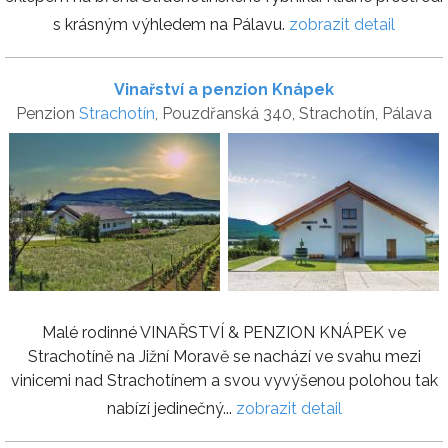
s krásným výhledem na Pálavu.
zobrazit detail
Vinařství a penzion Knápek
Penzion
Strachotín
, Pouzdřanská 340, Strachotín, Pálava
Malé rodinné VINAŘSTVÍ & PENZION KNÁPEK ve
Strachotíně na Jižní Moravě se nachází ve svahu mezi
vinicemi nad Strachotínem a svou vyvýšenou polohou tak
nabízí jedinečný...
zobrazit detail