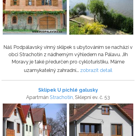
Náš Podpálavský vinný sklípek s ubytováním se nachází v
obci Strachotín z nádherným výhledem na Pálavu. Jih
Moravy je také předurčen pro cykloturistiku. Máme
uzamykatelný zahradní...
zobrazit detail
Sklípek U píchlé galusky
Apartmán
Strachotín
, Sklepní ev. č. 53