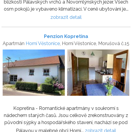
blízkosti Pálavských vrchů a Novomlýnských jezer. Všech
osm pokojů je vybaveno klimatizací. V ceně ubytování je...
zobrazit detail
Penzion Kopretina
Apartmán
Horní Věstonice
, Horní Věstonice, Morušová č.15
Kopretina - Romantické apartmány v soukromí s
nádechem starých časů. Jsou celkově zrekonstruovány z
původní sýpky a hospodářského stavení, nachází se pod
Pálavou v malebné obci Horní...
zobrazit detail