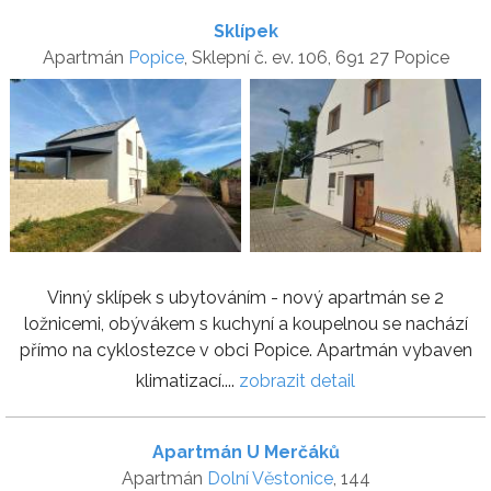
Sklípek
Apartmán
Popice
, Sklepní č. ev. 106, 691 27 Popice
Vinný sklípek s ubytováním - nový apartmán se 2
ložnicemi, obývákem s kuchyní a koupelnou se nachází
přímo na cyklostezce v obci Popice. Apartmán vybaven
klimatizací....
zobrazit detail
Apartmán U Merčáků
Apartmán
Dolní Věstonice
, 144