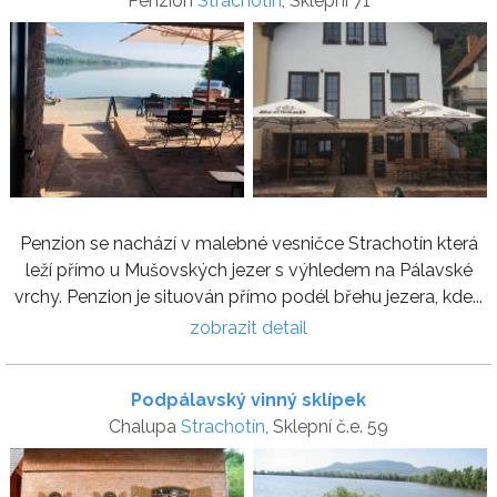
Penzion
Strachotín
, Sklepní 71
Penzion se nachází v malebné vesničce Strachotín která
leží přímo u Mušovských jezer s výhledem na Pálavské
vrchy. Penzion je situován přímo podél břehu jezera, kde...
zobrazit detail
Podpálavský vinný sklípek
Chalupa
Strachotín
, Sklepní č.e. 59