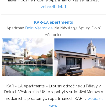
našem rodinném domě. Apartmán U Nás se nachází...
zobrazit detail
KAR-LA apartments
Apartmán
Dolní Věstonice
, Na Návsi 197, 691 29 Dolní
Věstonice
KAR - LA Apartments – Luxusní odpočinek u Pálavy v
Dolních Věstonicích. Užijte si pobyt v srdci Jižní Moravy v
moderních a prostorných apartmánech KAR -...
zobrazit
detail