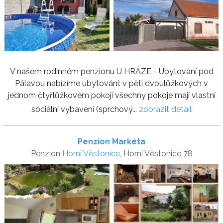
V našem rodinném penzionu U HRÁZE - Ubytování pod
Pálavou nabízíme ubytování: v pěti dvoulůžkových v
jednom čtyřlůžkovém pokoji všechny pokoje mají vlastní
sociální vybavení (sprchový...
zobrazit detail
Penzion Markéta
Penzion
Horní Věstonice
, Horní Věstonice 78