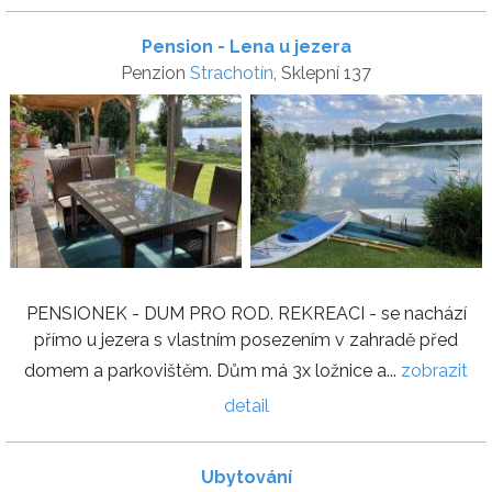
Pension - Lena u jezera
Penzion
Strachotín
, Sklepní 137
PENSIONEK - DUM PRO ROD. REKREACI - se nachází
přímo u jezera s vlastním posezením v zahradě před
domem a parkovištěm. Dům má 3x ložnice a...
zobrazit
detail
Ubytování