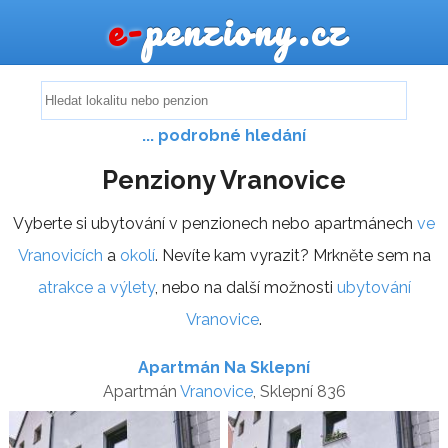
e-
penziony.cz
... podrobné hledání
Penziony Vranovice
Vyberte si ubytování v penzionech nebo apartmánech
ve
Vranovicích
a
okolí
. Nevíte kam vyrazit? Mrkněte sem na
atrakce a výlety
, nebo na další možnosti
ubytování
Vranovice
.
Apartmán Na Sklepní
Apartmán
Vranovice
, Sklepní 836