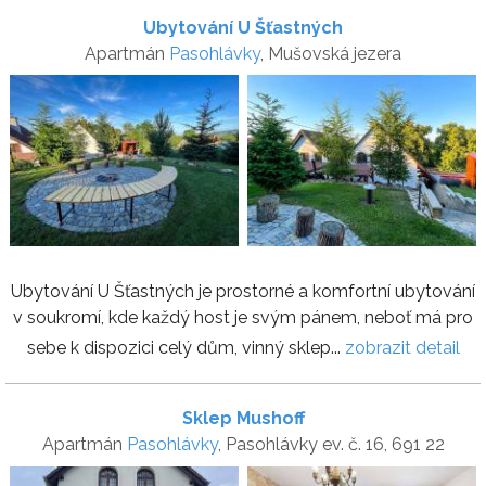
Ubytování U Šťastných
Apartmán
Pasohlávky
, Mušovská jezera
Ubytování U Šťastných je prostorné a komfortní ubytování
v soukromí, kde každý host je svým pánem, neboť má pro
sebe k dispozici celý dům, vinný sklep...
zobrazit detail
Sklep Mushoff
Apartmán
Pasohlávky
, Pasohlávky ev. č. 16, 691 22