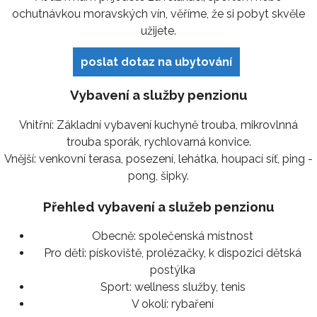
ochutnávkou moravských vín, věříme, že si pobyt skvěle
užijete.
poslat dotaz na ubytování
Vybavení a služby penzionu
Vnitřní: Základní vybavení kuchyně trouba, mikrovlnná
trouba sporák, rychlovarná konvice.
Vnější: venkovní terasa, posezení, lehátka, houpací síť, ping -
pong, šipky.
Přehled vybavení a služeb penzionu
Obecně:
společenská místnost
Pro děti:
pískoviště, prolézačky, k dispozici dětská
postýlka
Sport:
wellness služby, tenis
V okolí:
rybaření