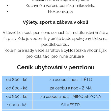
Kuchyně a vaření:
lednička, mikrovlnka
Elektronika:
tv
Výlety, sport a zábava v okolí
V těsné blízkosti penzionu se nachází multifunkční hřiště a
fit park. Kdo je vodomilný určitě bude spokojený třeba na
paddleboardu...
Kolem přehrady vede asfaltová cyklostezka vhodná jak
pro kola, tak i pro inline bruslaře.
Ceník ubytování v penzionu
od 800,- kč
za osobu a noc - LÉTO
od 800,- kč
za osobu a noc - ZIMA
od 800,- kč
za osobu a noc - MIMO SEZÓNA
10000,- kč
SILVESTR: