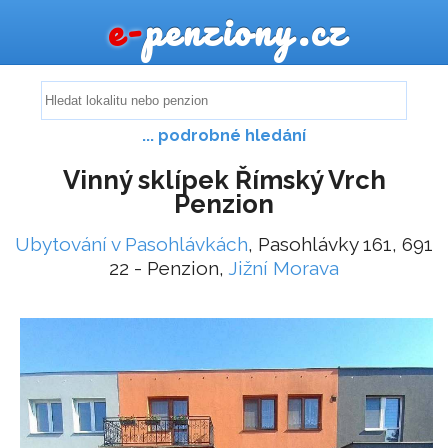
e-
penziony.cz
... podrobné hledání
Vinný sklípek Římský Vrch
Penzion
Ubytování v Pasohlávkách
, Pasohlávky 161, 691
22 - Penzion,
Jižní Morava