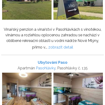
Vinařský penzion a vinařství v Pasohlávkách s vinotékou,
vinárnou a rozlehlou oplocenou zahradou se nachází v
oblíbené rekreační oblasti u vodní nádrže Nové Mlýny,
přímo v...
zobrazit detail
Ubytování Paso
Apartmán
Pasohlávky
, Pasohlávky č. 135