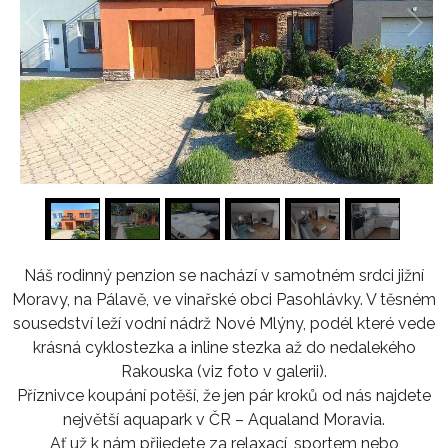
1
/
16
Náš rodinný penzion se nachází v samotném srdci jižní
Moravy, na Pálavě, ve vinařské obci Pasohlávky. V těsném
sousedství leží vodní nádrž Nové Mlýny, podél které vede
krásná cyklostezka a inline stezka až do nedalekého
Rakouska (viz foto v galerii).
Příznivce koupání potěší, že jen pár kroků od nás najdete
největší aquapark v ČR – Aqualand Moravia.
Ať už k nám přijedete za relaxací, sportem nebo