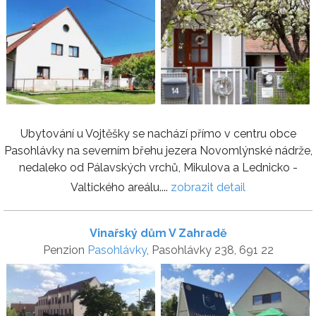
Ubytování u Vojtěšky se nachází přímo v centru obce
Pasohlávky na severním břehu jezera Novomlýnské nádrže,
nedaleko od Pálavských vrchů, Mikulova a Lednicko -
Valtického areálu....
zobrazit detail
Vinařský dům V Zahradě
Penzion
Pasohlávky
, Pasohlávky 238, 691 22