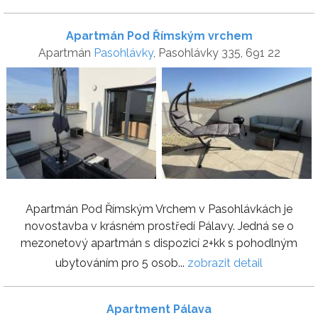
Apartmán Pod Římským vrchem
Apartmán
Pasohlávky
, Pasohlávky 335, 691 22
Apartmán Pod Římským Vrchem v Pasohlávkách je
novostavba v krásném prostředí Pálavy. Jedná se o
mezonetový apartmán s dispozicí 2+kk s pohodlným
ubytováním pro 5 osob...
zobrazit detail
Apartment Pálava