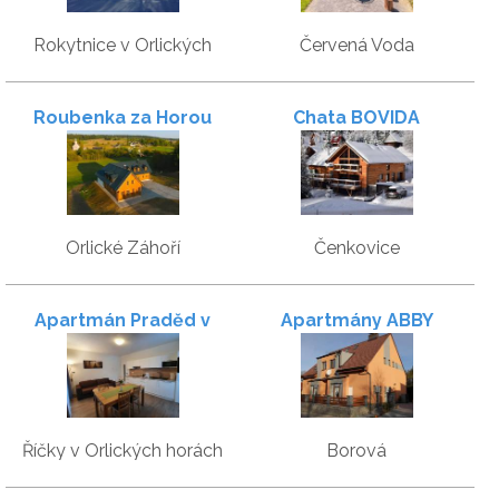
Rokytnice v Orlických
Červená Voda
horách
Roubenka za Horou
Chata BOVIDA
Orlické Záhoří
Čenkovice
Apartmán Praděd v
Apartmány ABBY
Říčkách
Říčky v Orlických horách
Borová