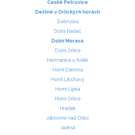
České Petrovice
Deštné v Orlických horách
Dobruška
Dolní Hedeč
Dolní Morava
Dolní Orlice
Heřmanice u Králík
Horní Čermná
Horní Libchavy
Horní Lipka
Horní Orlice
Hrádek
Jablonné nad Orlicí
Jadrná