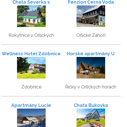
Chata Severka s
Penzion Černá Voda
Wellness
Rokytnice v Orlických
Orlické Záhoří
horách
Wellness Hotel Zdobnice
Horské apartmány U
Lesa
Zdobnice
Říčky v Orlických horách
Apartmány Lucie
Chata Bukovka