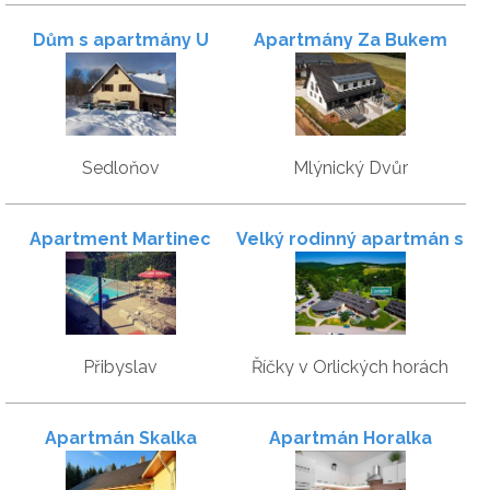
Dům s apartmány U
Apartmány Za Bukem
Kožešníků
Sedloňov
Mlýnický Dvůr
Apartment Martinec
Velký rodinný apartmán s
garáží - Skiapartma
Přibyslav
Říčky v Orlických horách
Apartmán Skalka
Apartmán Horalka