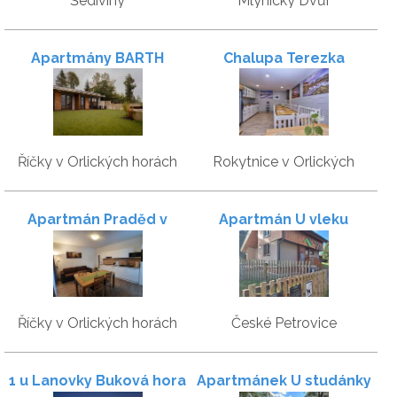
Šediviny
Mlýnický Dvůr
Apartmány BARTH
Chalupa Terezka
Holiday
Říčky v Orlických horách
Rokytnice v Orlických
horách
Apartmán Praděd v
Apartmán U vleku
Říčkách
Babetka
Říčky v Orlických horách
České Petrovice
1 u Lanovky Buková hora
Apartmánek U studánky