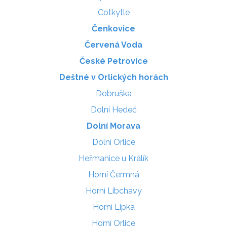
Cotkytle
Čenkovice
Červená Voda
České Petrovice
Deštné v Orlických horách
Dobruška
Dolní Hedeč
Dolní Morava
Dolní Orlice
Heřmanice u Králík
Horní Čermná
Horní Libchavy
Horní Lipka
Horní Orlice