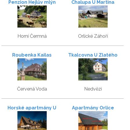
Penzion Hejlův mlýn
Chalupa U Martina
Horní Čermná
Orlické Záhoří
Roubenka Kailas
Tkalcovna U Zlatého
potoka
Červená Voda
Nedvězí
Horské apartmány U
Apartmány Orlice
Lesa