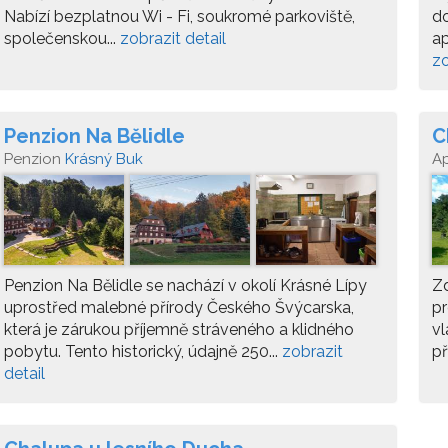
Nabízí bezplatnou Wi - Fi, soukromé parkoviště,
do
společenskou...
zobrazit detail
ap
zo
Penzion Na Bělidle
C
Penzion
Krásný Buk
A
Penzion Na Bělidle se nachází v okolí Krásné Lípy
Z
uprostřed malebné přírody Českého Švýcarska,
pr
která je zárukou příjemně stráveného a klidného
vl
pobytu. Tento historický, údajně 250...
zobrazit
př
detail