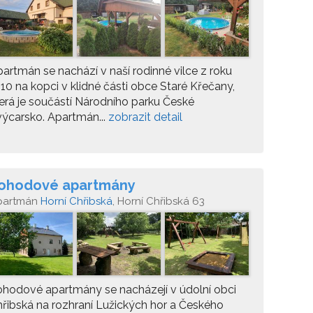
artmán se nachází v naší rodinné vilce z roku
10 na kopci v klidné části obce Staré Křečany,
erá je součástí Národního parku České
ýcarsko. Apartmán...
zobrazit detail
ohodové apartmány
partmán
Horní Chřibská
, Horní Chřibská 63
hodové apartmány se nacházejí v údolní obci
řibská na rozhraní Lužických hor a Českého