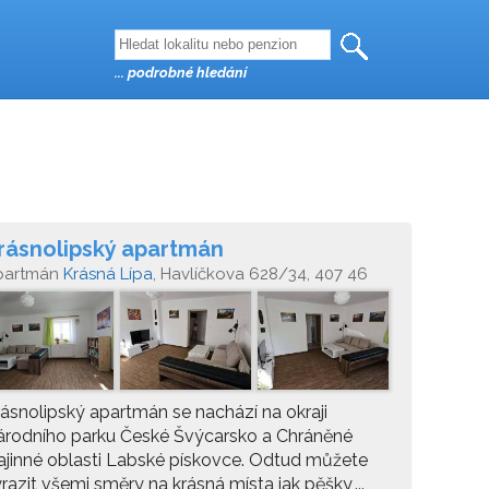
... podrobné hledání
rásnolipský apartmán
partmán
Krásná Lípa
, Havlíčkova 628/34, 407 46
ásná Lípa
ásnolipský apartmán se nachází na okraji
árodního parku České Švýcarsko a Chráněné
ajinné oblasti Labské pískovce. Odtud můžete
razit všemi směry na krásná místa jak pěšky,...