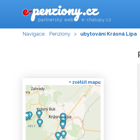
penziony.cz
e-
partnerský web e-chalupy.cz
Navigace:
Penziony
>
ubytování Krásná Lípa
+ zvětšit mapu