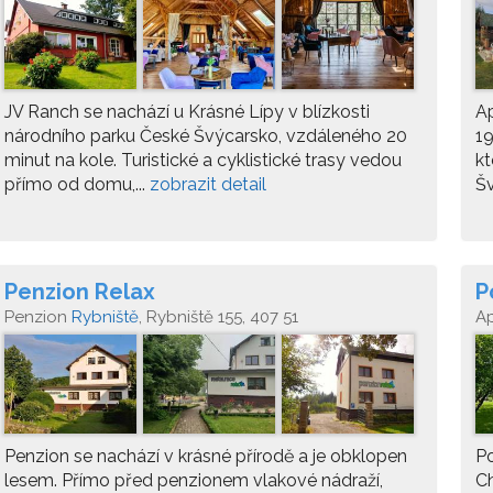
JV Ranch se nachází u Krásné Lípy v blízkosti
Ap
národního parku České Švýcarsko, vzdáleného 20
19
minut na kole. Turistické a cyklistické trasy vedou
kt
přímo od domu,...
zobrazit detail
Šv
Penzion Relax
P
Penzion
Rybniště
, Rybniště 155, 407 51
A
Penzion se nachází v krásné přírodě a je obklopen
Po
lesem. Přímo před penzionem vlakové nádraží,
Ch