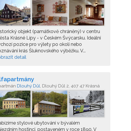
storický objekt (památkově chráněný) v centru
sta Krásné Lípy - v Českém Švýcarsku. Ideální
chozí pozice pro výlety po okolí nebo
znávání krás Šluknovského výběžku. V...
brazit detail
lfapartmány
partmán
Dlouhý Důl
, Dlouhý Důl 2, 407 47 Krásná
pa
abízíme stylové ubytování v bývalém
jezdním hostinci, postaveném v roce 1890. V