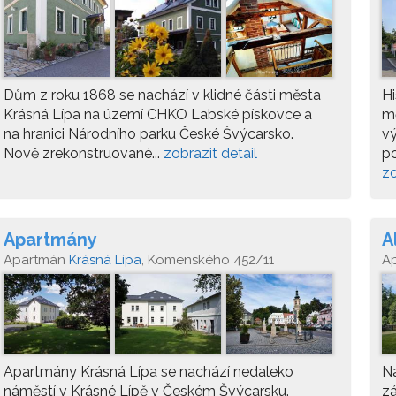
Dům z roku 1868 se nachází v klidné části města
Hi
Krásná Lípa na území CHKO Labské pískovce a
mě
na hranici Národního parku České Švýcarsko.
vý
Nově zrekonstruované...
zobrazit detail
po
zo
Apartmány
A
Apartmán
Krásná Lípa
, Komenského 452/11
A
Lí
Apartmány Krásná Lípa se nachází nedaleko
N
náměstí v Krásné Lípě v Českém Švýcarsku.
zá