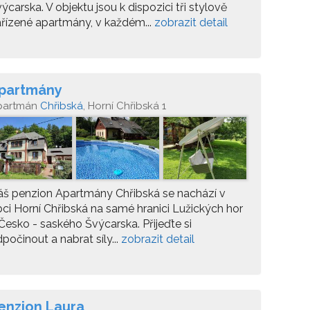
ýcarska. V objektu jsou k dispozici tři stylově
řízené apartmány, v každém...
zobrazit detail
partmány
partmán
Chřibská
, Horní Chřibská 1
š penzion Apartmány Chřibská se nachází v
ci Horní Chřibská na samé hranici Lužických hor
Česko - saského Švýcarska. Přijeďte si
počinout a nabrat síly...
zobrazit detail
enzion Laura