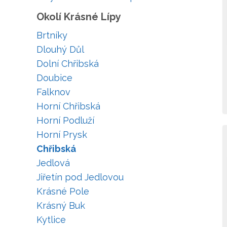
Okolí Krásné Lípy
Brtníky
Dlouhý Důl
Dolní Chřibská
Doubice
Falknov
Horní Chřibská
Horní Podluží
Horní Prysk
Chřibská
Jedlová
Jiřetín pod Jedlovou
Krásné Pole
Krásný Buk
Kytlice