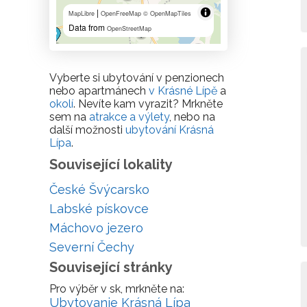
|
MapLibre
OpenFreeMap
© OpenMapTiles
Data from
OpenStreetMap
Vyberte si ubytování v penzionech
nebo apartmánech
v Krásné Lípě
a
okolí
. Nevíte kam vyrazit? Mrkněte
sem na
atrakce a výlety
, nebo na
další možnosti
ubytování Krásná
Lípa
.
Související lokality
České Švýcarsko
Labské pískovce
Máchovo jezero
Severní Čechy
Související stránky
Pro výběr v sk, mrkněte na:
Ubytovanie Krásná Lípa