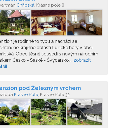
partmán
Chřibská
, Krásné pole 8
nzion je rodinného typu a nachází se
chráněné krajinné oblasti Lužické hory v obci
řibská. Obec těsně sousedí s novým národním
rkem Česko - Saské - Švýcarsko....
zobrazit
tail
enzion pod Železným vrchem
halupa
Krásné Pole
, Krásné Pole 32