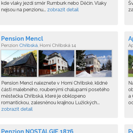
kde vlaky jezdí směr Rumburk nebo Děčín. Vlaky
Šv
nejsou na penzionu...
zobrazit detail
za
Pension Mencl
A
Penzion
Chřibská
, Horní Chřibská 14
A
Pension Mencl naleznete v Horní Chřibské, klidné
Ná
části malebného, roubenými chalupami posetého
ob
městečka Chřibská, které je obklopeno
a 
romantickou, zalesněnou krajinou Lužických...
od
zobrazit detail
Penzion NOSTALGIE 1876
P