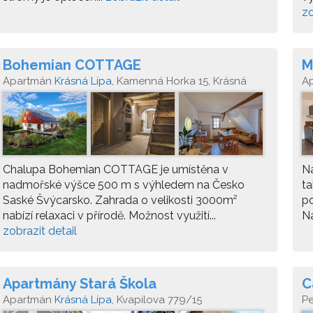
zo
Bohemian COTTAGE
M
Apartmán
Krásná Lípa
, Kamenná Horka 15, Krásná
A
Lípa
40
Chalupa Bohemian COTTAGE je umístěna v
N
nadmořské výšce 500 m s výhledem na Česko
ta
Saské Švýcarsko. Zahrada o velikosti 3000m²
po
nabízí relaxaci v přírodě. Možnost využití...
Na
zobrazit detail
Apartmány Stará Škola
C
Apartmán
Krásná Lípa
, Kvapilova 779/15
P