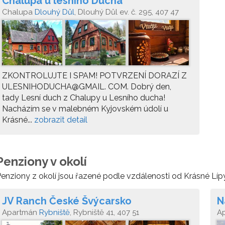
Chalupa u lesního Ducha
Chalupa
Dlouhý Důl
, Dlouhý Důl ev. č. 295, 407 47
Krásná Lípa
ZKONTROLUJTE I SPAM! POTVRZENÍ DORAZÍ Z
ULESNIHODUCHA@GMAIL. COM. Dobrý den,
tady Lesní duch z Chalupy u Lesního ducha!
Nacházím se v malebném Kyjovském údolí u
Krásné...
zobrazit detail
Penziony v okolí
enziony z okolí jsou řazené podle vzdálenosti od Krásné Lípy
JV Ranch České Švýcarsko
N
Apartmán
Rybniště
, Rybniště 41, 407 51
A