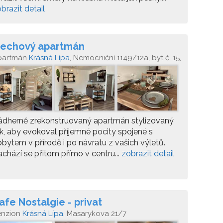
brazit detail
echový apartmán
partmán
Krásná Lípa
, Nemocniční 1149/12a, byt č. 15,
7 46 Krásná Lípa
ádherně zrekonstruovaný apartmán stylizovaný
k, aby evokoval příjemné pocity spojené s
bytem v přírodě i po návratu z vašich výletů.
chází se přitom přímo v centru...
zobrazit detail
afe Nostalgie - privat
enzion
Krásná Lípa
, Masarykova 21/7