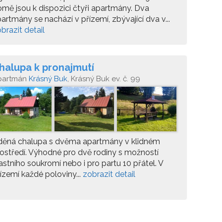
mě jsou k dispozici čtyři apartmány. Dva
artmány se nachází v přízemí, zbývající dva v...
brazit detail
halupa k pronajmutí
partmán
Krásný Buk
, Krásný Buk ev. č. 99
děná chalupa s dvěma apartmány v klidném
ostředí. Výhodné pro dvě rodiny s možností
astního soukromí nebo i pro partu 10 přátel. V
ízemí každé poloviny...
zobrazit detail