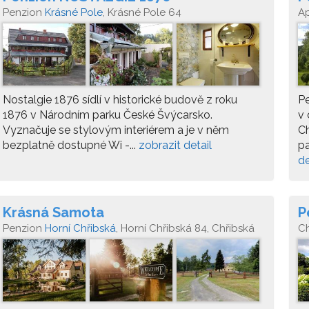
Penzion
Krásné Pole
, Krásné Pole 64
A
Nostalgie 1876 sídlí v historické budově z roku
Pe
1876 v Národním parku České Švýcarsko.
v 
Vyznačuje se stylovým interiérem a je v něm
Ch
bezplatně dostupné Wi -...
zobrazit detail
pa
de
Krásná Samota
P
Penzion
Horní Chřibská
, Horní Chřibská 84, Chřibská
C
40744