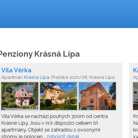
Penziony Krásná Lípa
Vila Věrka
K
Apartmán
Krásná Lípa
, Pražská 1020/28, Krásná Lípa
A
407 46
Kr
Vila Věrka se nachází pouhých 300m od centra
Kr
Krásné Lípy. Jsou v ní k dispozici celkem tři
N
apartmány. Objekt se zahradou s ovocnými
kr
stromy je oplocen...
zobrazit detail
vy