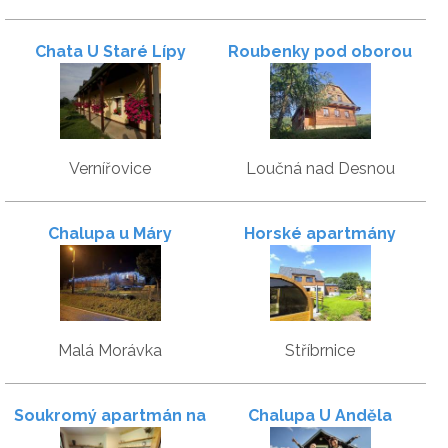
Chata U Staré Lípy
Roubenky pod oborou
Vernířovice
Loučná nad Desnou
Chalupa u Máry
Horské apartmány
Malá Morávka
Stříbrnice
Soukromý apartmán na
Chalupa U Anděla
chatě U profesora