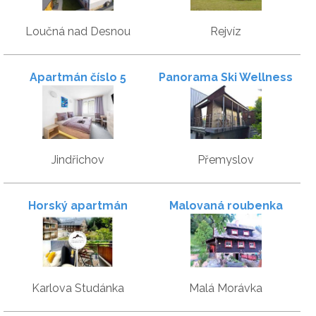
Loučná nad Desnou
Rejvíz
Apartmán číslo 5
Panorama Ski Wellness
Přemyslov
Jindřichov
Přemyslov
Horský apartmán
Malovaná roubenka
Hubertus no 17
Karlova Studánka
Malá Morávka