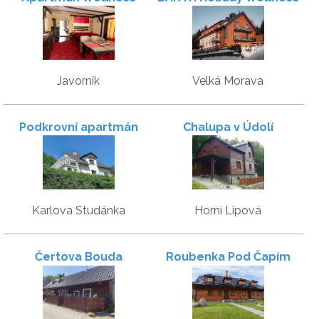
Rychleby
apartmány
Javorník
Velká Morava
Podkrovní apartmán
Chalupa v Údolí
Karlova Studánka
Horní Lipová
Čertova Bouda
Roubenka Pod Čapím
vrchem