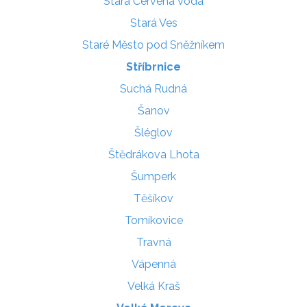
Stará Červená Voda
Stará Ves
Staré Město pod Sněžníkem
Stříbrnice
Suchá Rudná
Šanov
Šléglov
Štědrákova Lhota
Šumperk
Těšíkov
Tomíkovice
Travná
Vápenná
Velká Kraš