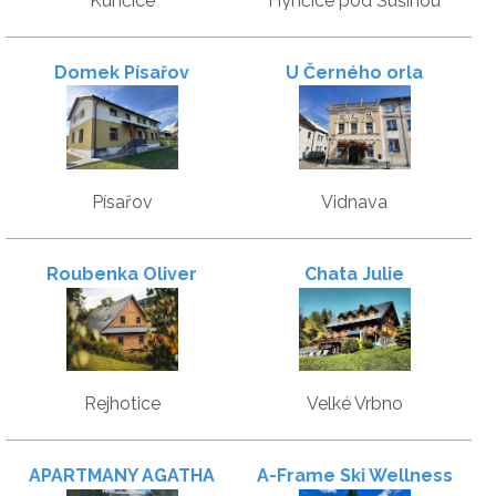
Kunčice
Hynčice pod Sušinou
Domek Písařov
U Černého orla
Písařov
Vidnava
Roubenka Oliver
Chata Julie
Rejhotice
Velké Vrbno
APARTMANY AGATHA
A-Frame Ski Wellness