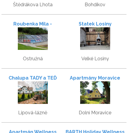
Štědrákova Lhota
Bohdíkov
Roubenka Mila -
Statek Losiny
apartmány
Ostružná
Velké Losiny
Chalupa TADY a TEĎ
Apartmány Moravice
Lipová-lázně
Dolní Moravice
Apartmán Wellness
BARTH Holiday Wellness