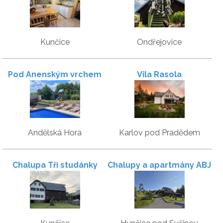
Kunčice
Ondřejovice
Pod Anenským vrchem
Vila Rasola
Andělská Hora
Karlov pod Pradědem
Chalupa Tři studánky
Chalupy a apartmány ABJ
Kraličák - Hynčice pod
Sušinou