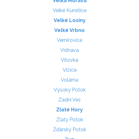
Velká Morava
Velké Kunětice
Velké Losiny
Velké Vrbno
Vernířovice
Vidnava
Vítovka
Vlčice
Volárna
Vysoký Potok
Zadní Ves
Zlaté Hory
Zlatý Potok
Žďárský Potok