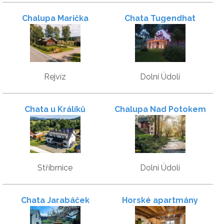
Chalupa Marička
Chata Tugendhat
Rejvíz
Dolní Údolí
Chata u Králíků
Chalupa Nad Potokem
Stříbrnice
Dolní Údolí
Chata Jarabáček
Horské apartmány
Borůvka a Brusinka