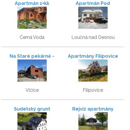
Apartmán 1+kk
Apartmán Pod
Sjezdovkou
Černá Voda
Loučná nad Desnou
Na Staré pekárně -
Apartmány Filipovice
Rychlebské hory
Vlčice
Filipovice
Sudetský grunt
Rejvíz apartmány