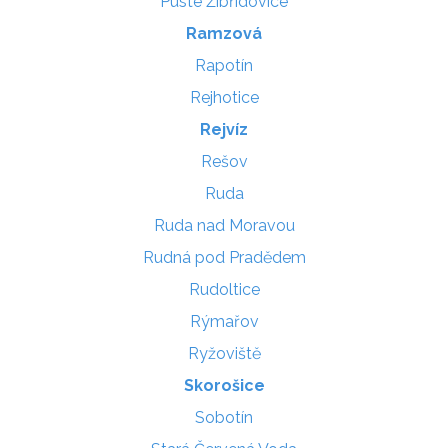
Pusté Žibřidovice
Ramzová
Rapotín
Rejhotice
Rejvíz
Rešov
Ruda
Ruda nad Moravou
Rudná pod Pradědem
Rudoltice
Rýmařov
Ryžoviště
Skorošice
Sobotín