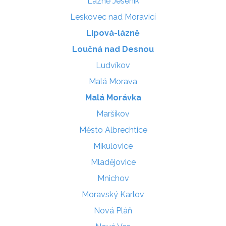
Lázně Jeseník
Leskovec nad Moravicí
Lipová-lázně
Loučná nad Desnou
Ludvíkov
Malá Morava
Malá Morávka
Maršíkov
Město Albrechtice
Mikulovice
Mladějovice
Mnichov
Moravský Karlov
Nová Pláň