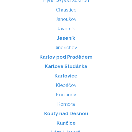
Hynčice pod Sušinou
Chrastice
Janoušov
Javorník
Jeseník
Jindřichov
Karlov pod Pradědem
Karlova Studánka
Karlovice
Klepáčov
Kociánov
Komora
Kouty nad Desnou
Kunčice