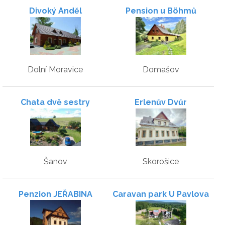
Divoký Anděl
Pension u Böhmů
Dolní Moravice
Domašov
Chata dvě sestry
Erlenův Dvůr
Šanov
Skorošice
Penzion JEŘABINA
Caravan park U Pavlova
dubu