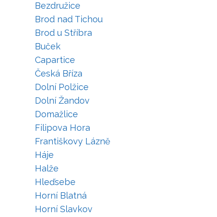
Bezdružice
Brod nad Tichou
Brod u Stříbra
Buček
Capartice
Česká Bříza
Dolní Polžice
Dolní Žandov
Domažlice
Filipova Hora
Františkovy Lázně
Háje
Halže
Hleďsebe
Horní Blatná
Horní Slavkov