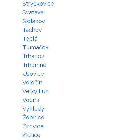
Strýčkovice
Svatava
Šidlákov
Tachov
Teplá
Tlumačov
Trhanov
Trhomné
Úšovice
Velečín
Velký Luh
Vodná
Výhledy
Žebnice
Žírovice
Žlutice