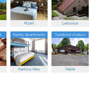
Plzeň
Lešovice
l
Family Apartments
Turistická chata u
by ASTORIA Hotel
Planety
Karlovy Vary
Halže