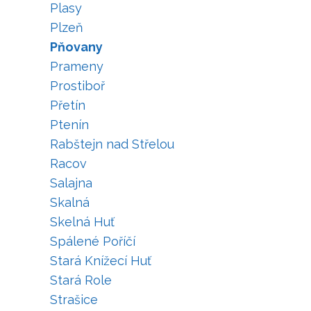
Plasy
Plzeň
Pňovany
Prameny
Prostiboř
Přetín
Ptenín
Rabštejn nad Střelou
Racov
Salajna
Skalná
Skelná Huť
Spálené Poříčí
Stará Knížecí Huť
Stará Role
Strašice