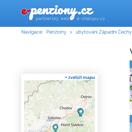
penziony.cz
e-
partnerský web e-chalupy.cz
Navigace:
Penziony
>
ubytování Západní Čechy
+ zvětšit mapu