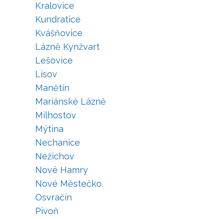
Kralovice
Kundratice
Kvášňovice
Lázně Kynžvart
Lešovice
Lisov
Manětín
Mariánské Lázně
Milhostov
Mýtina
Nechanice
Nežichov
Nové Hamry
Nové Městečko
Osvračín
Pivoň