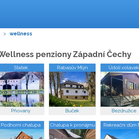
>
wellness
Wellness penziony Západní Čechy
Statek
Rabasův Mlýn
Údolí volavek
Pňovany
Buček
Bezdružice
Podhorní chalupa
Chalupa k pronájmu
Rekreační dům 
kopečku u les