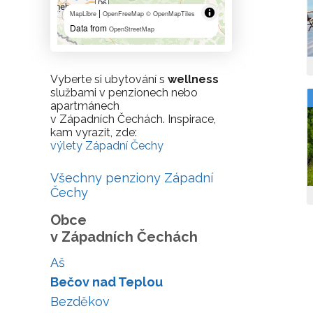
|
MapLibre
OpenFreeMap
© OpenMapTiles
Data from
OpenStreetMap
Vyberte si ubytování s
wellness
službami v penzionech nebo
apartmánech
v Západních Čechách. Inspirace,
kam vyrazit, zde:
výlety Západní Čechy
Všechny penziony Západní
Čechy
Obce
v Západních Čechách
Aš
Bečov nad Teplou
Bezděkov