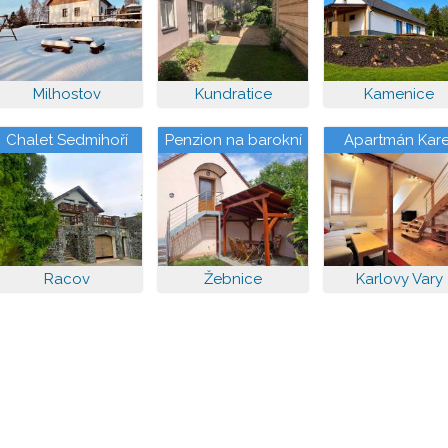
Milhostov
Kundratice
Kamenice
Chalet Sedmihoří
Penzion na barokní
Apartmán Kare
cestě
Racov
Žebnice
Karlovy Vary