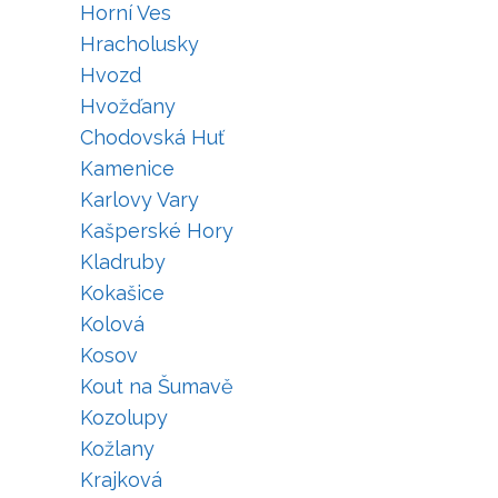
Horní Ves
Hracholusky
Hvozd
Hvožďany
Chodovská Huť
Kamenice
Karlovy Vary
Kašperské Hory
Kladruby
Kokašice
Kolová
Kosov
Kout na Šumavě
Kozolupy
Kožlany
Krajková