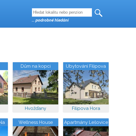
... podrobné hledání
Dům na kopci
Ubytování Filipova
Hora
Hvožďany
Filipova Hora
Na
Wellness House
Apartmány Lešovice
a
Božkov