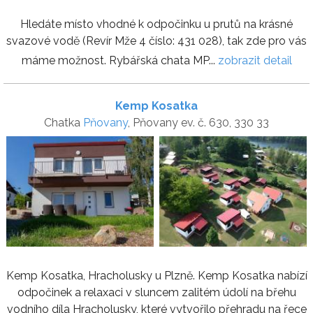
Hledáte místo vhodné k odpočinku u prutů na krásné
svazové vodě (Revír Mže 4 číslo: 431 028), tak zde pro vás
máme možnost. Rybářská chata MP...
zobrazit detail
Kemp Kosatka
Chatka
Pňovany
, Pňovany ev. č. 630, 330 33
Kemp Kosatka, Hracholusky u Plzně. Kemp Kosatka nabízí
odpočinek a relaxaci v sluncem zalitém údolí na břehu
vodního díla Hracholusky, které vytvořilo přehradu na řece