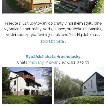
Přijeďte si užít ubytování do chaty v norském stylu, plně
vybavené apartmány, vodu, slunce, projížďku na parníku,
vodní sporty, rybaření či jen tak lenošení. Najdete nás...
zobrazit detail
Rybářská chata Hracholusky
Chata
Pňovany
, Pňovany ev. č. 82, 330 33