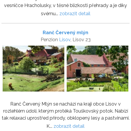
vesničce Hracholusky, v těsné blízkosti přehrady a je díky
svému...
zobrazit detail
Ranč Červený mlýn
Penzion
Lisov
, Lisov 23
Ranč Červený Mlýn se nachází na kraji obce Lisov v
rozlehlém údolí, kterým protéká Touškovský potok. Nabízí
tak relaxaci uprostřed přírody, obklopený lesy a pastvinami.
K...
zobrazit detail