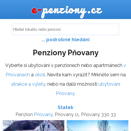
e-
penziony.cz
... podrobné hledání
Penziony Pňovany
Vyberte si ubytování v penzionech nebo apartmánech
v
Pňovanech
a
okolí
. Nevíte kam vyrazit? Mrkněte sem na
atrakce a výlety
, nebo na další možnosti
ubytování
Pňovany
.
Statek
Penzion
Pňovany
, Pňovany 11, Pňovany 330 33