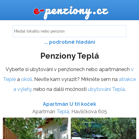
e-
penziony.cz
... podrobné hledání
Penziony Teplá
Vyberte si ubytování v penzionech nebo apartmánech
v
Teplé
a
okolí
. Nevíte kam vyrazit? Mrkněte sem na
atrakce
a výlety
, nebo na další možnosti
ubytování Teplá
.
Apartmán U tří koček
Apartmán
Teplá
, Havlíčkova 605