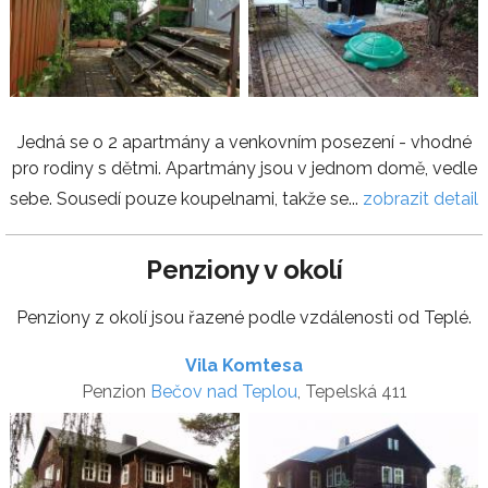
Jedná se o 2 apartmány a venkovním posezení - vhodné
pro rodiny s dětmi. Apartmány jsou v jednom domě, vedle
sebe. Sousedí pouze koupelnami, takže se...
zobrazit detail
Penziony v okolí
Penziony z okolí jsou řazené podle vzdálenosti od Teplé.
Vila Komtesa
Penzion
Bečov nad Teplou
, Tepelská 411