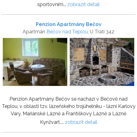
sportovním...
zobrazit detail
Penzion Apartmány Bečov
Apartmán
Bečov nad Teplou
, U Trati 342
Penzion Apartmány Bečov se nachází v Bečově nad
Teplou, v oblasti tzv. lázeňského trojúhelníku - lázní Karlovy
Vary, Mariánské Lázně a Františkovy Lázně a Lázně
Kynžvart....
zobrazit detail