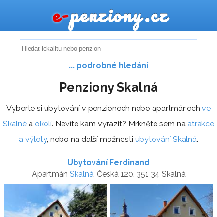
e-
penziony.cz
... podrobné hledání
Penziony Skalná
Vyberte si ubytování v penzionech nebo apartmánech
ve
Skalné
a
okolí
. Nevíte kam vyrazit? Mrkněte sem na
atrakce
a výlety
, nebo na další možnosti
ubytování Skalná
.
Ubytování Ferdinand
Apartmán
Skalná
, Česká 120, 351 34 Skalná