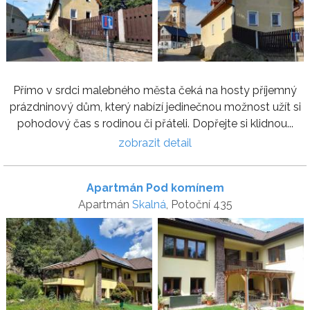
Přímo v srdci malebného města čeká na hosty příjemný
prázdninový dům, který nabízí jedinečnou možnost užít si
pohodový čas s rodinou či přáteli. Dopřejte si klidnou...
zobrazit detail
Apartmán Pod komínem
Apartmán
Skalná
, Potoční 435