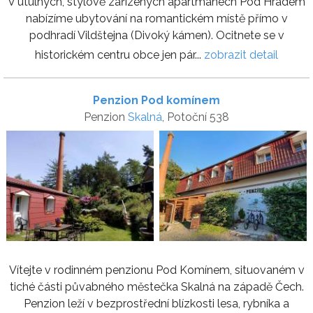
V útulných, stylově zařízených apartmánech Pod Hradem
nabízíme ubytování na romantickém místě přímo v
podhradí Vildštejna (Divoký kámen). Ocitnete se v
historickém centru obce jen pár...
zobrazit detail
Penzion Pod komínem
Penzion
Skalná
, Potoční 538
Vítejte v rodinném penzionu Pod Komínem, situovaném v
tiché části půvabného městečka Skalná na západě Čech.
Penzion leží v bezprostřední blízkosti lesa, rybníka a