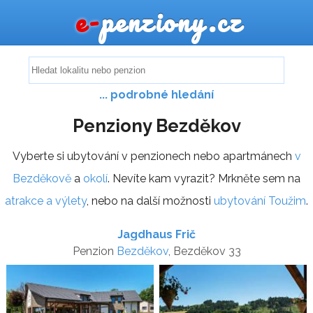
e-
penziony.cz
... podrobné hledání
Penziony Bezděkov
Vyberte si ubytování v penzionech nebo apartmánech
v
Bezděkově
a
okolí
. Nevíte kam vyrazit? Mrkněte sem na
atrakce a výlety
, nebo na další možnosti
ubytování Toužim
.
Jagdhaus Frič
Penzion
Bezděkov
, Bezděkov 33