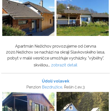
Apartmán Nežichov provozujeme od června
2020.Nežichov se nachází na okraji Slavkovského lesa,
pobyt v malé vesničce umožňuje vycházky, "výběhy",
skvělou...
zobrazit detail
Údolí volavek
Penzion
Bezdružice
, Řešín č.ev.3