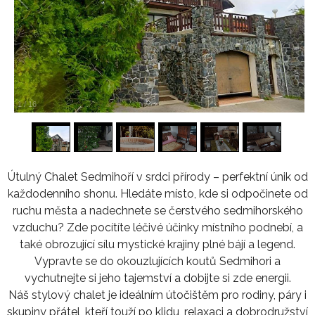
1
/
16
Útulný Chalet Sedmihoří v srdci přírody – perfektní únik od
každodenního shonu. Hledáte místo, kde si odpočinete od
ruchu města a nadechnete se čerstvého sedmihorského
vzduchu? Zde pocítíte léčivé účinky místního podnebí, a
také obrozující sílu mystické krajiny plné bájí a legend.
Vypravte se do okouzlujících koutů Sedmihori a
vychutnejte si jeho tajemství a dobijte si zde energii.
Náš stylový chalet je ideálním útočištěm pro rodiny, páry i
skupiny přátel, kteří touží po klidu, relaxaci a dobrodružství