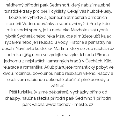
nádherný přírodní park Sedmihoří, který nabízí malebné
turistické trasy pro pěší i cyklisty. Čekají vás hluboké lesy,
kouzelné vyhlídky a jedinečná atmosféra přírodních
scenérií. Vodní radovánky a sportovní vyžití. Pro ty, kdo
milují vodní sporty, je tu nedaleko Mezholezský rybník,
rybník Sycherák nebo řeka Mže, kde si můžete užít kajak,
rybaření nebo jen relaxaci u vody. Historie a památky na
dosah: Navštivte kostel sv. Martina, který se zde nachází už
od roku 1369,nebo se vydejte na výlet k hradu Přimda,
jednomu z nejstarších kamenných hradů v Čechách. Klid,
relaxace a romantika: Ať už plánujete romantický pobyt ve
dvou, rodinnou dovolenou nebo relaxační víkend, Racov a
okolí vám nabídnou dokonalé útočiště plné pohody a
zážitků.
Pěší turistika (v zimě běžkaření), vycházky přímo od
chalupy, naučná stezka přírodní park Sedmihoří, přírodní
park Valcha www. tachov - mesto. cz