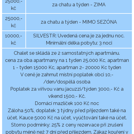
25000,-
za chatu a týden - ZIMA
kč
25000,-
za chatu a týden - MIMO SEZÓNA
kč
10000,-
SILVESTR: Uvedená cena je za jednu noc.
kč
Minimální délka pobytu: 3 noci
Chalet se skládá ze 2 samostatných apartmánu.
cena za oba apartmany na 1 tyden 25.000 Kc, apartman
1 - tyden 15000 Kc, apartman 2- 20000 Kc tyden
V ceně je zahrnut místní poplatek obci 10,-
/den/dospělá osoba
Poplatek za vířivou vanu jacuzzi/týden 3000,- Kč a
víkend 1500,- Kč.
Domácí mazlíček 100 Kč noc
Záloha 50%, doplatek 3 týdny před příjezdem také na
účet. Kauce 5000 Kč na účet, vyúčtování také na účet.
Storno podmínky: 25% z ceny rezervace při zrušení
pobytu méně než 7 dní před příjezdem. Zákaz kouření v