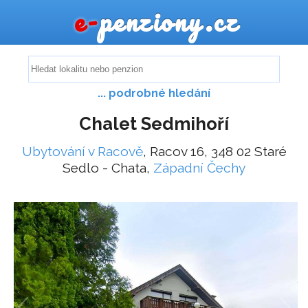
e-
penziony.cz
... podrobné hledání
Chalet Sedmihoří
Ubytování v Racově
, Racov 16, 348 02 Staré
Sedlo - Chata,
Západní Čechy