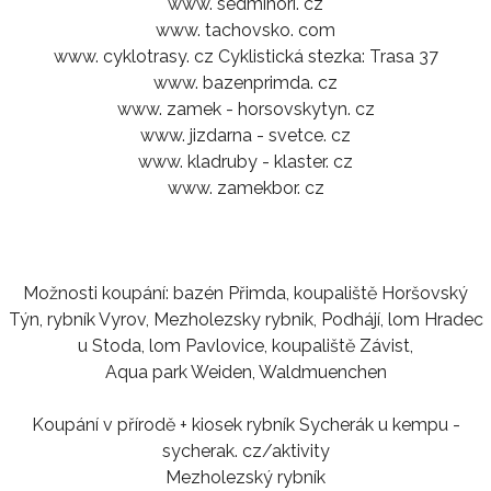
www. sedmihori. cz
www. tachovsko. com
www. cyklotrasy. cz Cyklistická stezka: Trasa 37
www. bazenprimda. cz
www. zamek - horsovskytyn. cz
www. jizdarna - svetce. cz
www. kladruby - klaster. cz
www. zamekbor. cz
Možnosti koupání: bazén Přimda, koupaliště Horšovský
Týn, rybník Vyrov, Mezholezsky rybnik, Podhájí, lom Hradec
u Stoda, lom Pavlovice, koupaliště Závist,
Aqua park Weiden, Waldmuenchen
Koupání v přírodě + kiosek rybník Sycherák u kempu -
sycherak. cz/aktivity
Mezholezský rybník