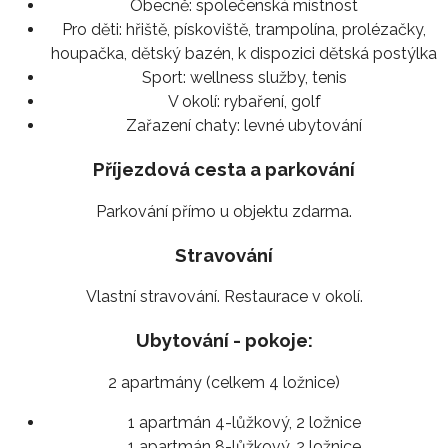
Obecně:
společenská místnost
Pro děti:
hřiště, pískoviště, trampolína, prolézačky,
houpačka, dětský bazén, k dispozici dětská postýlka
Sport:
wellness služby, tenis
V okolí:
rybaření, golf
Zařazení chaty:
levné ubytování
Příjezdová cesta a parkování
Parkování přímo u objektu zdarma.
Stravování
Vlastní stravování. Restaurace v okolí.
Ubytování - pokoje:
2 apartmány (celkem 4 ložnice)
1 apartmán 4-lůžkový, 2 ložnice
1 apartmán 8-lůžkový, 2 ložnice