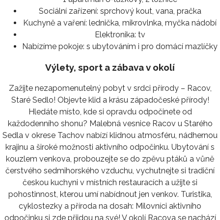
Sociální zařízení:
sprchový kout, vana, pračka
Kuchyně a vaření:
lednička, mikrovlnka, myčka nádobí
Elektronika:
tv
Nabízíme pokoje:
s ubytováním i pro domácí mazlíčky
Výlety, sport a zábava v okolí
Zažijte nezapomenutelný pobyt v srdci přírody – Racov,
Staré Sedlo! Objevte klid a krásu západočeské přírody!
Hledáte místo, kde si opravdu odpočinete od
každodenního shonu? Malebná vesnice Racov u Starého
Sedla v okrese Tachov nabízí klidnou atmosféru, nádhernou
krajinu a široké možnosti aktivního odpočinku. Ubytování s
kouzlem venkova, probouzejte se do zpěvu ptáků a vůně
čerstvého sedmihorského vzduchu, vychutnejte si tradiční
českou kuchyni v místních restauracích a užijte si
pohostinnost, kterou umí nabídnout jen venkov. Turistika,
cyklostezky a příroda na dosah: Milovníci aktivního
odpočinku si zde přijdou na své! V okolí Racova se nachází