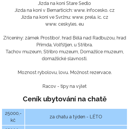
Jizda na koni Stare Sedlo
Jízda na koni v Bernarticích: www. infocesko. cz
Jízda na koni ve Svržnu: www. prela. ic. cz
www. ceskyles. eu
Zříceniny: zámek Prostiboř, hrad Bělá nad Radbuzou, hrad
Přimda, Volfštjen, u Stříbra.
Tachov muzeum, Stříbro muzeum, Domažlice muzeum,
domažlické slavnosti.
Moznost rybolovu, lovu. Možnost rezervace.
Racov - tipy na výlet
Ceník ubytování na chatě
25000,-
za chatu a týden - LÉTO
kč