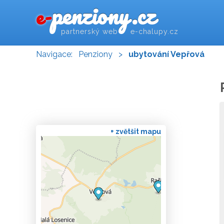
penziony.cz
e-
partnerský web e-chalupy.cz
Navigace:
Penziony
>
ubytování Vepřová
+ zvětšit mapu