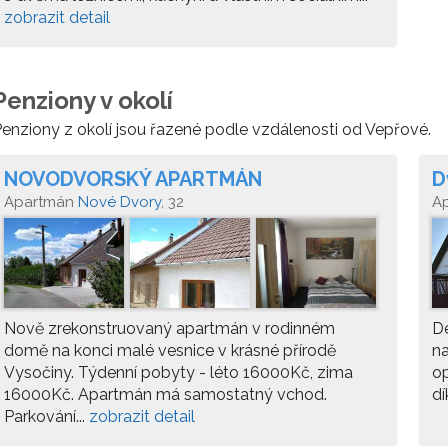
zobrazit detail
Penziony v okolí
enziony z okolí jsou řazené podle vzdálenosti od Vepřové.
NOVODVORSKÝ APARTMÁN
D
Apartmán
Nové Dvory
, 32
A
Nově zrekonstruovaný apartmán v rodinném
De
domě na konci malé vesnice v krásné přírodě
na
Vysočiny. Týdenní pobyty - léto 16000Kč, zima
op
16000Kč. Apartmán má samostatný vchod.
dí
Parkování...
zobrazit detail