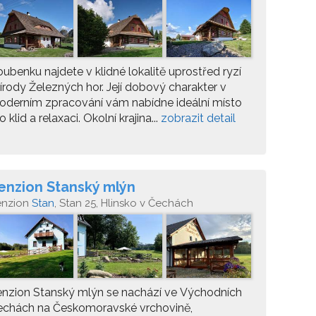
ubenku najdete v klidné lokalitě uprostřed ryzí
írody Železných hor. Její dobový charakter v
derním zpracování vám nabídne ideální místo
o klid a relaxaci. Okolní krajina...
zobrazit detail
enzion Stanský mlýn
enzion
Stan
, Stan 25, Hlinsko v Čechách
nzion Stanský mlýn se nachází ve Východních
echách na Českomoravské vrchovině,