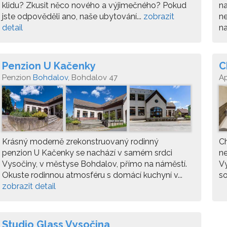
klidu? Zkusit něco nového a výjimečného? Pokud
na
jste odpověděli ano, naše ubytování...
zobrazit
ne
detail
na
Penzion U Kačenky
C
Penzion
Bohdalov
, Bohdalov 47
A
Krásný moderně zrekonstruovaný rodinný
Ch
penzion U Kačenky se nachází v samém srdci
ne
Vysočiny, v městyse Bohdalov, přímo na náměstí.
Vy
Okuste rodinnou atmosféru s domácí kuchyní v...
so
zobrazit detail
Studio Glass Vysočina