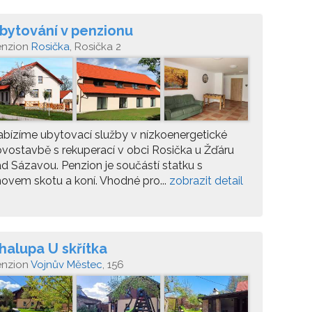
bytování v penzionu
enzion
Rosička
, Rosička 2
bízíme ubytovací služby v nízkoenergetické
vostavbě s rekuperací v obci Rosička u Žďáru
d Sázavou. Penzion je součástí statku s
ovem skotu a koní. Vhodné pro...
zobrazit detail
halupa U skřítka
enzion
Vojnův Městec
, 156