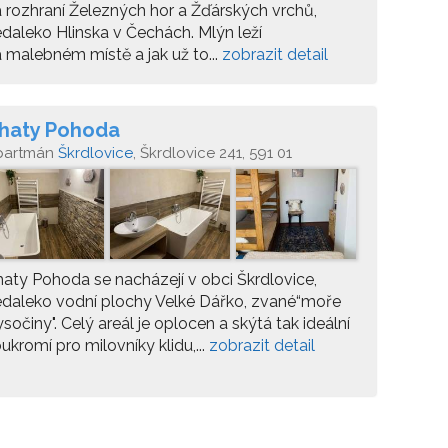
 rozhraní Železných hor a Žďárských vrchů,
daleko Hlinska v Čechách. Mlýn leží
 malebném místě a jak už to...
zobrazit detail
haty Pohoda
partmán
Škrdlovice
, Škrdlovice 241, 591 01
aty Pohoda se nacházejí v obci Škrdlovice,
daleko vodní plochy Velké Dářko, zvané“moře
sočiny". Celý areál je oplocen a skýtá tak ideální
ukromí pro milovníky klidu,...
zobrazit detail