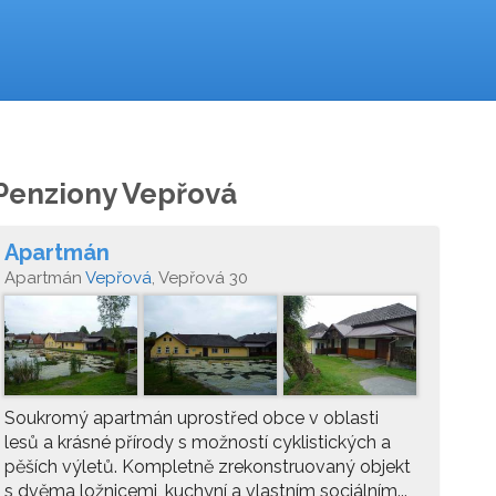
Penziony Vepřová
Apartmán
Apartmán
Vepřová
, Vepřová 30
Soukromý apartmán uprostřed obce v oblasti
lesů a krásné přírody s možností cyklistických a
pěších výletů. Kompletně zrekonstruovaný objekt
s dvěma ložnicemi, kuchyní a vlastním sociálním...