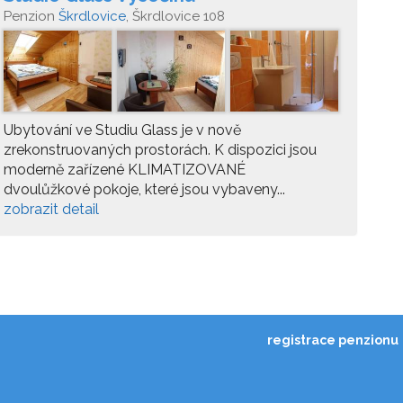
Penzion
Škrdlovice
, Škrdlovice 108
Ubytování ve Studiu Glass je v nově
zrekonstruovaných prostorách. K dispozici jsou
moderně zařízené KLIMATIZOVANÉ
dvoulůžkové pokoje, které jsou vybaveny...
zobrazit detail
registrace penzionu