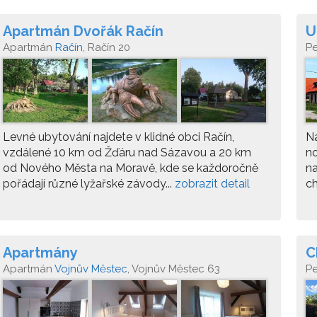
Apartmán Dvořák Račín
U
Apartmán
Račín
, Račín 20
P
Levné ubytování najdete v klidné obci Račín,
Na
vzdálené 10 km od Žďáru nad Sázavou a 20 km
no
od Nového Města na Moravě, kde se každoročně
na
pořádají různé lyžařské závody...
zobrazit detail
ch
Apartmány
C
Apartmán
Vojnův Městec
, Vojnův Městec 63
P