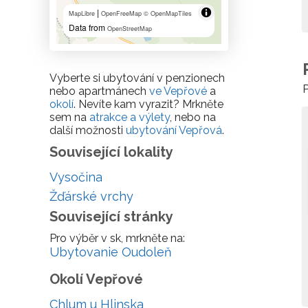
|
MapLibre
OpenFreeMap
© OpenMapTiles
Data from
OpenStreetMap
Vyberte si ubytování v penzionech
P
nebo apartmánech
ve Vepřové
a
okolí
. Nevíte kam vyrazit? Mrkněte
sem na
atrakce a výlety
, nebo na
další možnosti
ubytování Vepřová
.
Související lokality
Vysočina
Žďárské vrchy
Související stránky
Pro výběr v sk, mrkněte na:
Ubytovanie Oudoleň
Okolí Vepřové
Chlum u Hlinska