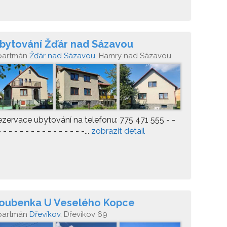
bytování Žďár nad Sázavou
partmán
Žďár nad Sázavou
, Hamry nad Sázavou
1, 591 01
zervace ubytování na telefonu: 775 471 555 - -
- - - - - - - - - - - - - - - -...
zobrazit detail
oubenka U Veselého Kopce
partmán
Dřevíkov
, Dřevíkov 69