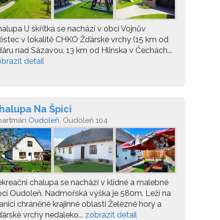
alupa U skřítka se nachází v obci Vojnův
stec v lokalitě CHKO Žďárské vrchy (15 km od
áru nad Sázavou, 13 km od Hlinska v Čechách...
brazit detail
halupa Na Špici
partmán
Oudoleň
, Oudoleň 104
kreační chalupa se nachází v klidné a malebné
ci Oudoleň. Nadmořská výška je 580m. Leží na
anici chráněné krajinné oblasti Železné hory a
árské vrchy nedaleko...
zobrazit detail