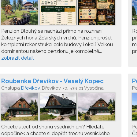
Penzion Dlouhý se nachází přímo na rozhraní
Ro
Železných hor a Žďárských vrchů. Penzion prošel
př
kompletní rekonstrukcí celé budovy i okolí. Velkou
mo
dominantou našeho penzionu je kompletně...
pr
zobrazit detail
Roubenka Dřevíkov - Veselý Kopec
P
Chalupa
Dřevíkov
, Dřevíkov 70, 539 01 Vysočina
P
Chcete utéct od shonu všedních dní? Hledáte
Pe
odpočinek a chcete si dopřát trochu vesnického
Č