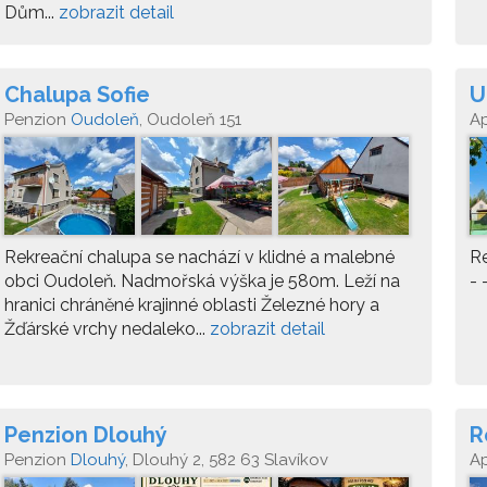
Dům...
zobrazit detail
Chalupa Sofie
U
Penzion
Oudoleň
, Oudoleň 151
A
34
Rekreační chalupa se nachází v klidné a malebné
Re
obci Oudoleň. Nadmořská výška je 580m. Leží na
- 
hranici chráněné krajinné oblasti Železné hory a
Žďárské vrchy nedaleko...
zobrazit detail
Penzion Dlouhý
R
Penzion
Dlouhý
, Dlouhý 2, 582 63 Slavíkov
A