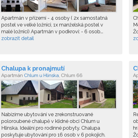
Apartmán v přízemí - 4 osoby ( 2x samostatná
Ch
postel ve velké ložnici, 1x manželská postel v
Mě
malé ložnici) Apartmán v podkroví: - 6 osob...
Žď
zobrazit detail
zo
Chalupa k pronajmutí
C
Apartmán
Chlum u Hlinska
, Chlum 66
A
Nabízíme ubytování ve zrekonstruované
Re
poloroubené chalupě v klidné obci Chlum u
ob
Hlinska. Ideální pro rodinné pobyty. Chalupa
hr
poskytuje ubytování pro 16 osob v 6 pokojích.
Žď