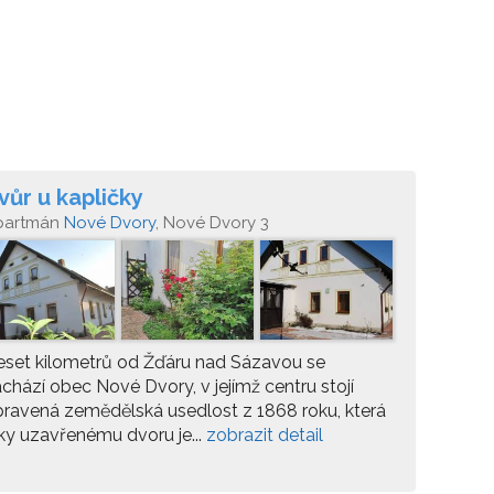
vůr u kapličky
partmán
Nové Dvory
, Nové Dvory 3
set kilometrů od Žďáru nad Sázavou se
chází obec Nové Dvory, v jejímž centru stojí
ravená zemědělská usedlost z 1868 roku, která
ky uzavřenému dvoru je...
zobrazit detail