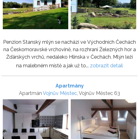
Penzion Stanský mlýn se nachází ve Východních Čechách
na Českomoravské vrchovině, na rozhraní Železných hor a
Žďárských vrchů, nedaleko Hlinska v Čechách. Mlýn leží
na malebném místě a jak už to...
zobrazit detail
Apartmány
Apartmán
Vojnův Městec
, Vojnův Městec 63