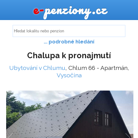
e-
penziony.cz
... podrobné hledání
Chalupa k pronajmutí
Ubytování v Chlumu
, Chlum 66 - Apartmán,
Vysočina