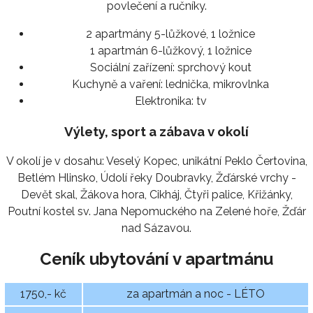
povlečení a ručníky.
2 apartmány 5-lůžkové, 1 ložnice
1 apartmán 6-lůžkový, 1 ložnice
Sociální zařízení:
sprchový kout
Kuchyně a vaření:
lednička, mikrovlnka
Elektronika:
tv
Výlety, sport a zábava v okolí
V okolí je v dosahu: Veselý Kopec, unikátní Peklo Čertovina,
Betlém Hlinsko, Údolí řeky Doubravky, Žďárské vrchy -
Devět skal, Žákova hora, Cikháj, Čtyři palice, Křižánky,
Poutní kostel sv. Jana Nepomuckého na Zelené hoře, Žďár
nad Sázavou.
Ceník ubytování v apartmánu
1750,- kč
za apartmán a noc - LÉTO