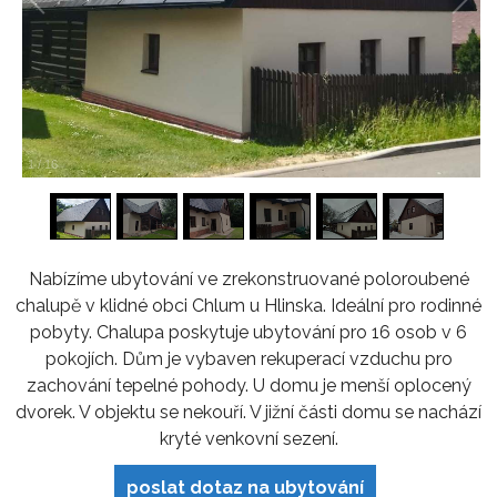
1
/
16
Nabízíme ubytování ve zrekonstruované poloroubené
chalupě v klidné obci Chlum u Hlinska. Ideální pro rodinné
pobyty. Chalupa poskytuje ubytování pro 16 osob v 6
pokojích. Dům je vybaven rekuperací vzduchu pro
zachování tepelné pohody. U domu je menší oplocený
dvorek. V objektu se nekouří. V jižní části domu se nachází
kryté venkovní sezení.
poslat dotaz na ubytování