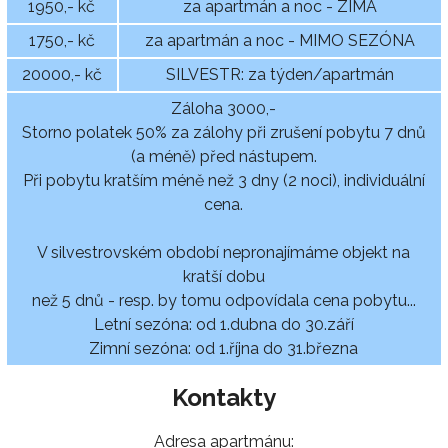
1950,- kč
za apartmán a noc - ZIMA
1750,- kč
za apartmán a noc - MIMO SEZÓNA
20000,- kč
SILVESTR: za týden/apartmán
Záloha 3000,-
Storno polatek 50% za zálohy při zrušení pobytu 7 dnů
(a méně) před nástupem.
Při pobytu kratším méně než 3 dny (2 noci), individuální
cena.
V silvestrovském období nepronajímáme objekt na
kratší dobu
než 5 dnů - resp. by tomu odpovídala cena pobytu...
Letní sezóna: od 1.dubna do 30.září
Zimní sezóna: od 1.října do 31.března
Kontakty
Adresa apartmánu: