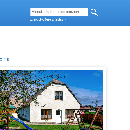
... podrobné hledání
čina