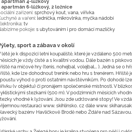
1 apartmán 4-lůžkový
1 apartmán 6-lůžkový, 2 ložnice
ociální zařízení:
sprchový kout, vana, vířivka
uchyně a vaření:
lednička, mikrovlnka, myčka nádobí
lektronika:
tv
abízíme pokoje:
s ubytováním i pro domácí mazlíčky
Výlety, sport a zábava v okolí
 létě je k dispozici letní koupaliště, které je vzdáleno 500 me
ěsících je vždy čisté a s kvalitní vodou. Dále bazén s pískovo
řiště na míčové hry (tenis, nohejbal, volejbal... ). Jedná se o h
řiště, kde lze dohodnout trenink nebo hru s trenérem. Hřiště 
poustu výhod o proti ostatním návštěvníkům. Po dohodě lze v
ířivku (v objektu) či pronájem společenské místnosti. V blízkos
yklistickými stezkami (500 m). V podzimních měsících vhodné
tezky vhodné k lyžování. Jsou zde udržované stopy! Ve vzdále
říjemnou restaurací www. skihlinsko. cz dále www. skiharusak
lavecký bazénv Havlíčkově Brodě nebo Ždáře nad Sázavou. V 
yžování.
ďárské vrchy a Železé hory je krajina stvořena pro pěší i cyklo