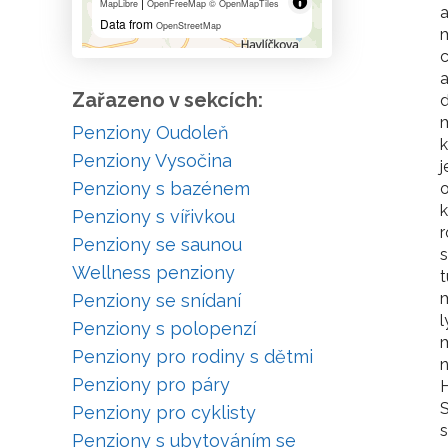
|
MapLibre
OpenFreeMap
© OpenMapTiles
a
Data from
OpenStreetMap
c
a
Zařazeno v sekcích:
d
m
Penziony Oudoleň
k
Penziony Vysočina
j
Penziony s bazénem
o
k
Penziony s vířivkou
r
Penziony se saunou
s
Wellness penziony
t
m
Penziony se snídaní
l
Penziony s polopenzí
Penziony pro rodiny s dětmi
n
Penziony pro páry
H
S
Penziony pro cyklisty
s
Penziony s ubytováním se