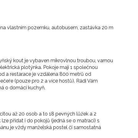
 na vlastním pozemku, autobusem, zastávka 20 m
ňský kout je vybaven mikrovlnou troubou, varnou
elektrická plotýnka. Pokoje mají 1 společnou
hod a restarace je vzdálena 800 metrů od
večeře (pouze pro 2 a více hostů). Rádi Vám
dná o domácí kuchyň.
tou až 20 osob a to 18 pevných lůžek a 2
 lze přidat i do pokojů (jedná se o matraci) s
ánu je vždy manželská postel či samostatná