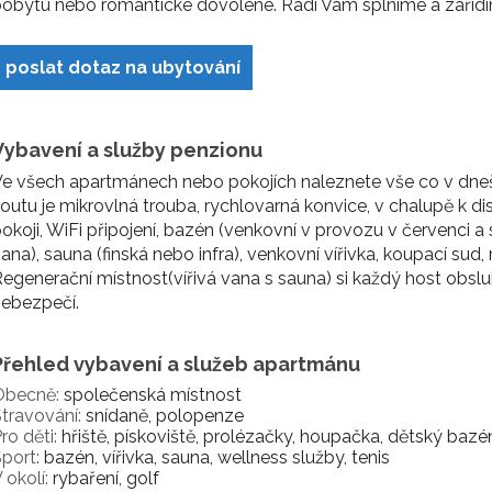
obytu nebo romantické dovolené. Rádi Vám splníme a zařídí
poslat dotaz na ubytování
Vybavení a služby penzionu
e všech apartmánech nebo pokojích naleznete vše co v dne
outu je mikrovlná trouba, rychlovarná konvice, v chalupě k d
okoji, WiFi připojení, bazén (venkovní v provozu v červenci a s
ana), sauna (finská nebo infra), venkovní vířivka, koupací sud
egenerační místnost(vířivá vana s sauna) si každý host obsluh
ebezpečí.
Přehled vybavení a služeb apartmánu
Obecně:
společenská místnost
travování:
snídaně, polopenze
ro děti:
hřiště, pískoviště, prolézačky, houpačka, dětský bazé
port:
bazén, vířivka, sauna, wellness služby, tenis
 okolí:
rybaření, golf