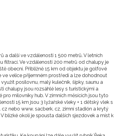
trů a další ve vzdálenosti 1 500 metrů. V letních
u filtrací. Ve vzdálenosti 200 metrů od chalupy je
řiště obecní. Přibližně 15 km od objektu je golfové
je ve velice přijemném prostředí a lze dohodnout
yužít posilovnu, malý kulečník, šipky, saunu a
ti chalupy jsou rozsáhlé lesy s turistickými a
 pro milovníky hub. V zimních měsících jsou tyto
nosti 15 km jsou 3 lyžařské vleky + 1 dětský vlek s
. cz nebo www. sacberk. cz, zimní stadión a krytý
blízké okolí je spousta dalších sjezdovek a míst k
turistiku. Ke koupání lze dále využít rybník`Řeka