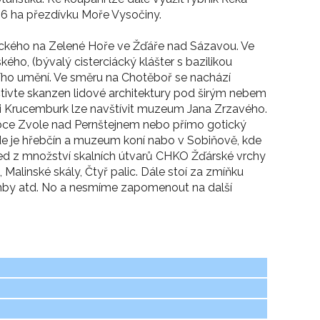
06 ha přezdívku Moře Vysočiny.
ckého na Zelené Hoře ve Žďáře nad Sázavou. Ve
ého, (bývalý cisterciácký klášter s bazilikou
ího umění. Ve směru na Chotěboř se nachází
štivte skanzen lidové architektury pod širým nebem
ci Krucemburk lze navštívit muzeum Jana Zrzavého.
obce Zvole nad Pernštejnem nebo přímo gotický
, kde je hřebčín a muzeum koní nabo v Sobiňově, kde
hled z množství skalních útvarů CHKO Žďárské vrchy
, Malinské skály, Čtyř palic. Dále stoí za zmíňku
omby atd. No a nesmíme zapomenout na další