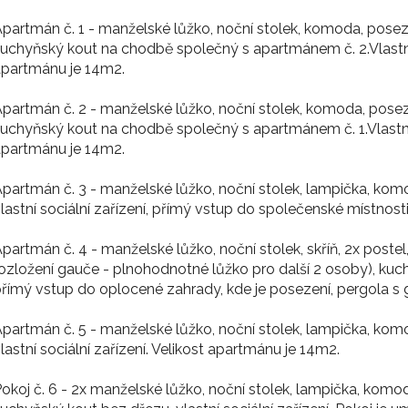
partmán č. 1 - manželské lůžko, noční stolek, komoda, posezen
uchyňský kout na chodbě společný s apartmánem č. 2.Vlastn
apartmánu je 14m2.
partmán č. 2 - manželské lůžko, noční stolek, komoda, posezen
uchyňský kout na chodbě společný s apartmánem č. 1.Vlastn
apartmánu je 14m2.
partmán č. 3 - manželské lůžko, noční stolek, lampička, kom
lastní sociální zařízení, přímý vstup do společenské místnost
partmán č. 4 - manželské lůžko, noční stolek, skříň, 2x post
ozložení gauče - plnohodnotné lůžko pro další 2 osoby), kuch
římý vstup do oplocené zahrady, kde je posezení, pergola s 
partmán č. 5 - manželské lůžko, noční stolek, lampička, kom
lastní sociální zařízení. Velikost apartmánu je 14m2.
okoj č. 6 - 2x manželské lůžko, noční stolek, lampička, komod