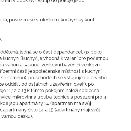
místěn v podkroví, vstup do pokoje je po
oda, posezení se stolečkem, kuchyňský kout,
.
 oddělená, jedná se o část depandance), 9x pokoj
a kuchyní (kuchyň je vhodná k vaření pro početnou
ivou vanou a saunou, venkovní bazén či venkovní
řízemní části je společenská místnost s kuchyní,
ud se sprchou), po schodech se vstupuje do prvního
lze oddělit od ostatních uzavřením dveří), po
oje 11,12 a 13,k těmto pokojům náleží společná
vice, mikrovlnná trouba, lednice a posezení pro 4
, kde jsou apartmány 14 (apartmán má svůj
, apartmány číslo 14 a 15 (apartmány mají svůj
 varnou desku).