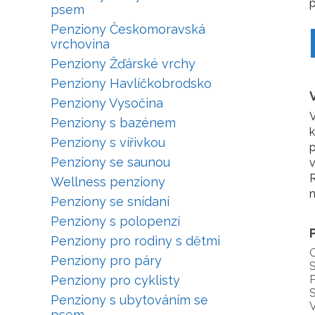
p
psem
Penziony Českomoravská
vrchovina
Penziony Žďárské vrchy
Penziony Havlíčkobrodsko
Penziony Vysočina
V
Penziony s bazénem
k
Penziony s vířivkou
p
Penziony se saunou
v
R
Wellness penziony
n
Penziony se snídaní
Penziony s polopenzí
Penziony pro rodiny s dětmi
Penziony pro páry
S
Penziony pro cyklisty
P
S
Penziony s ubytováním se
V
psem