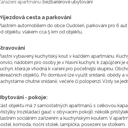
Zařazení apartmánu:
bezbariérové ubytování
Příjezdová cesta a parkování
Vlastním automobilem do obce Oudoleň, parkování pro 6 aut
d objektu, vlakem cca 5 km od objektu.
Stravování
lastní vybavený kuchyňský kout v každém apartmánu. Kuchy
onvicí, nádobím pro osoby je v hlavní kuchyni, k zapůjčení je 
uchyň, která je vhodná k vaření pro početnější skupinu. Obc
ekreačních objektů. Po domluvě lze využít snídaně, obědy a 
achystáme chutné snídaně, večeře či polopenzi. Vždy se je
Ubytování - pokoje:
ást objektu má 7 samostatných apartmánů s celkovou kapaci
řistýlky (rozkládací gauč v obývacím pokoji), několik přistýlek
lastním sociálním zařízením a kuchyňským koutem. V apartm
ostel, komoda, noční stolek, lampička, posezení se stolkem.