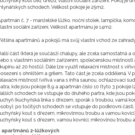
uchyňský kout bez dřezu, vlastní sociální zařízení. Pokoj je u
lynářských schodech. Velikost pokoje je 25m2.
partmán č. 7 - manželské lůžko, noční stolek, lampička, kom
lastní sociální zařízení. Velikost apartmánu je 14m2.
ětšina apartmánů a pokojů má svůj vlastní vchod ze zahrady
alší část (která je součásží chalupy, ale zcela samostatná a
ebo s vlastním sociálním zařízením, společenskou místnosti 
kupinu až 20 hostů). Dále lze využít relaxační místnost s víř
osezení s ohništěm a grilem. Tato část je zcela oddělená. V p
elaxační místnost (vířivá vana s infra saunou, ochlazovací s
atra, kde jsou pokoje 8,9 a apartmán číslo 10 (tyto 3 pokoje 
alších schodech se vstupuje do druhého partra, kde jsou pok
uchyň (kuchyňská linka s dřezem, sporák s troubou, varná kon
soby), po točitých schodech se vstupuje do podkrovní části
uchyňský kout s dřezem, mikrovlnnou troubu a varnou kovici)
uchyňský kout s dřezem, varnou kovnici, mikrovlnou troubu a
5 apartmánů 2-lůžkových