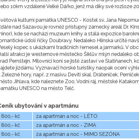
ebo 10km vzdálené Velké Dářko, jenž má díky své rozloze 2
Světová kulturní památka UNESCO - Kostel sv. Jana Nepomu
ďáře nad Sázavou je rovněž přístupný zámecký areál Dr. Kinsk
inor), kde se nachází muzeum knihy a stálá expozice barokn
omantické údolí říčky Doubravy. Nedaleko Hlinska určitě nav
eselý kopec s ukázkami tradičních řemesel a jarmarků. V ob
alší atrakcí je westernové městečko Šiklův mlýn nedaleko 
rad Pernštejn. Milovníci koní se jistě zastaví ve Slatiňanech
ajdete jízdárnu. Vyznavači horské turistiky naopak ocení vý
 Železné hory, např. z masivu Devíti skal, Dráteniček, Perniček
ěsto Jihlava, kde naleznete Zoo, Vodní ráj, městské Katak
památku UNESCO na město Telč.
Ceník ubytování v apartmánu
800,- kč
za apartmán a noc - LÉTO
800,- kč
za apartmán a noc - ZIMA
800,- kč
za apartmán a noc - MIMO SEZÓNA