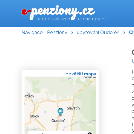
penziony.cz
e-
partnerský web e-chalupy.cz
Navigace:
Penziony
>
ubytování Oudoleň
>
Ch
R
+ zvětšit mapu
o
h
Ž
o
v
p
m
L
(