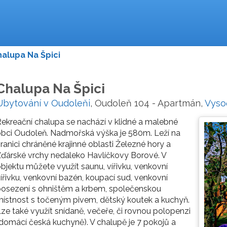
alupa Na Špici
Chalupa Na Špici
Ubytování v Oudoleňi
, Oudoleň 104 - Apartmán,
Vyso
ekreační chalupa se nachází v klidné a malebné
bci Oudoleň. Nadmořská výška je 580m. Leží na
ranici chráněné krajinné oblasti Železné hory a
ďárské vrchy nedaleko Havlíčkovy Borové. V
bjektu můžete využít saunu, vířivku, venkovní
ířivku, venkovní bazén, koupací sud, venkovní
osezení s ohništěm a krbem, společenskou
ístnost s točeným pivem, dětský koutek a kuchyň.
ze také využít snídaně, večeře, či rovnou polopenzi
domácí česká kuchyně). V chalupě je 7 pokojů a