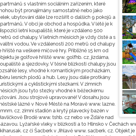
partmánů s vlastním sociálním zařízením, které
mohou být pronajímány samostatně nebo jako
elek, ubytování dále lze rozšířit o dalších 9 pokojů a
partmánů. V obci je obchod a hospůdka. V létě je k
ispozici letní koupaliště, které je vzdáleno 500
etrů od chalupy. V letních měsících je vždy čisté a s
valitní vodou. Ve vzdálenosti 200 metrů od chalupy
e hřiště na veškeré míčové hry. Přibližně 15 km od
bjektu je golfové hřiště www. golfhb. cz, jízdárna,
oupaliště a sjezdovky. V těsné blízkosti chalupy jsou
ozsáhlé lesy, vhodné k romantickým procházkám,
běru lesních plodů a hub. Lesy jsou dále protkány
uristickými a cyklistickými stezkami. V zimních
ěsících jsou tyto stezky vhodné k běžeckému
yžování. Jsou strojově upravované! V dosahu jsou
městské lázně v Nové Městě na Moravě www. lazne.
mnm. cz, zimní stadión a krytý plavecký bazén v
avlíčkově Brodě www. tshb. cz nebo ve Žďáře nad
ázavou. Lyžařské vleky v blízkosti a to Hlinsko v Čechách 
kiharusak. cz či Šacberk v Jihlavě www. sacberk. cz. Objekt j