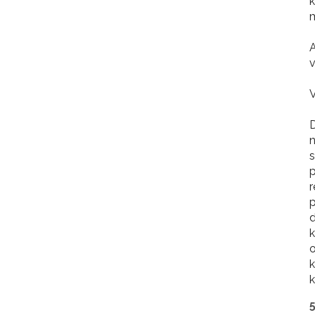
k
m
A
v
V
D
n
s
p
r
p
d
k
o
k
k