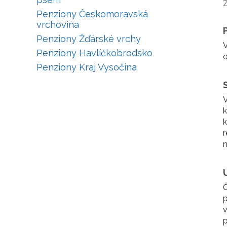
Penziony Českomoravská
vrchovina
Penziony Žďárské vrchy
Penziony Havlíčkobrodsko
o
Penziony Kraj Vysočina
V
k
k
r
n
Č
p
v
p