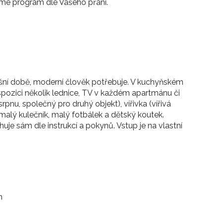
me program dle Vašeho přání.
šní době, moderní člověk potřebuje. V kuchyňském
ispozici několik lednice, TV v každém apartmánu či
rpnu, společný pro druhý objekt), vířivka (vířivá
, malý kulečník, malý fotbálek a dětský koutek.
uje sám dle instrukcí a pokynů. Vstup je na vlastní
n