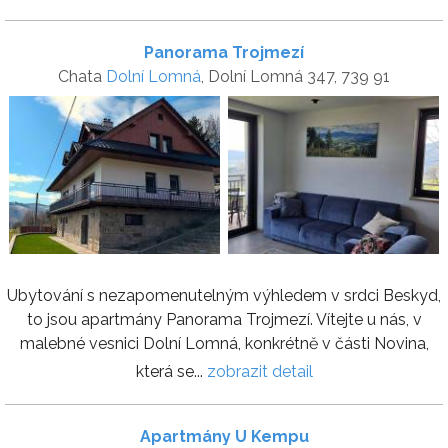
Panorama Trojmezí
Chata
Dolní Lomná
, Dolní Lomná 347, 739 91
Ubytování s nezapomenutelným výhledem v srdci Beskyd,
to jsou apartmány Panorama Trojmezí. Vítejte u nás, v
malebné vesnici Dolní Lomná, konkrétně v části Novina,
která se...
zobrazit detail
Apartmány U Kempu