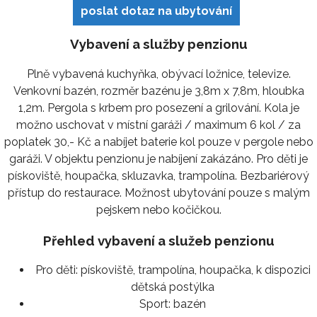
poslat dotaz na ubytování
Vybavení a služby penzionu
Plně vybavená kuchyňka, obývací ložnice, televize.
Venkovní bazén, rozměr bazénu je 3,8m x 7,8m, hloubka
1,2m. Pergola s krbem pro posezení a grilování. Kola je
možno uschovat v místní garáži / maximum 6 kol / za
poplatek 30,- Kč a nabíjet baterie kol pouze v pergole nebo
garáži. V objektu penzionu je nabíjení zakázáno. Pro děti je
pískoviště, houpačka, skluzavka, trampolína. Bezbariérový
přístup do restaurace. Možnost ubytování pouze s malým
pejskem nebo kočičkou.
Přehled vybavení a služeb penzionu
Pro děti:
pískoviště, trampolína, houpačka, k dispozici
dětská postýlka
Sport:
bazén