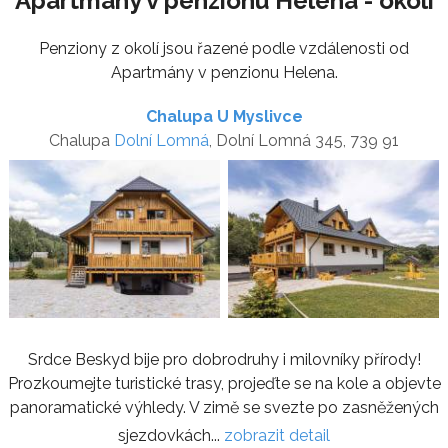
Apartmány v penzionu Helena - okolí
Penziony z okolí jsou řazené podle vzdálenosti od
Apartmány v penzionu Helena.
Chalupa U Myslivce
Chalupa
Dolní Lomná
, Dolní Lomná 345, 739 91
Srdce Beskyd bije pro dobrodruhy i milovníky přírody!
Prozkoumejte turistické trasy, projeďte se na kole a objevte
panoramatické výhledy. V zimě se svezte po zasněžených
sjezdovkách...
zobrazit detail