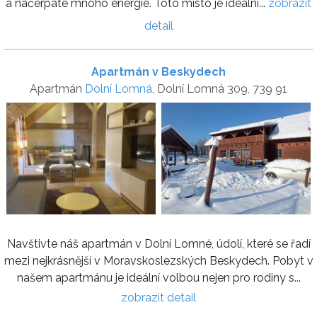
a načerpáte mnoho energie. Toto místo je ideální...
zobrazit
detail
Apartmán v Beskydech
Apartmán
Dolní Lomná
, Dolní Lomná 309, 739 91
Navštivte náš apartmán v Dolní Lomné, údolí, které se řadí
mezi nejkrásnější v Moravskoslezských Beskydech. Pobyt v
našem apartmánu je ideální volbou nejen pro rodiny s...
zobrazit detail