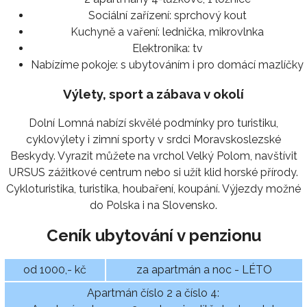
Sociální zařízení:
sprchový kout
Kuchyně a vaření:
lednička, mikrovlnka
Elektronika:
tv
Nabízíme pokoje:
s ubytováním i pro domácí mazlíčky
Výlety, sport a zábava v okolí
Dolní Lomná nabízí skvělé podmínky pro turistiku,
cyklovýlety i zimní sporty v srdci Moravskoslezské
Beskydy. Vyrazit můžete na vrchol Velký Polom, navštívit
URSUS zážitkové centrum nebo si užít klid horské přírody.
Cykloturistika, turistika, houbaření, koupání. Výjezdy možné
do Polska i na Slovensko.
Ceník ubytování v penzionu
od 1000,- kč
za apartmán a noc - LÉTO
Apartmán číslo 2 a číslo 4: