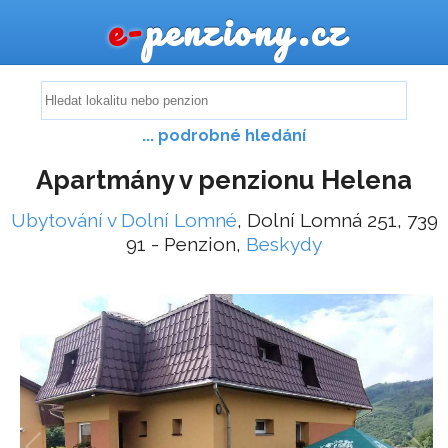
e-
penziony.cz
... podrobné hledání
Apartmány v penzionu Helena
Ubytování v Dolní Lomné
, Dolní Lomná 251, 739
91 - Penzion,
Beskydy