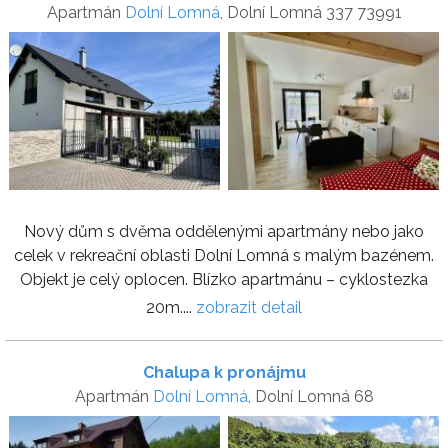
Apartmán
Dolní Lomná
, Dolní Lomná 337 73991
Nový dům s dvěma oddělenými apartmány nebo jako
celek v rekreační oblasti Dolní Lomná s malým bazénem.
Objekt je celý oplocen. Blízko apartmánu – cyklostezka
20m....
zobrazit detail
Chalupa k pronájmu
Apartmán
Dolní Lomná
, Dolní Lomná 68