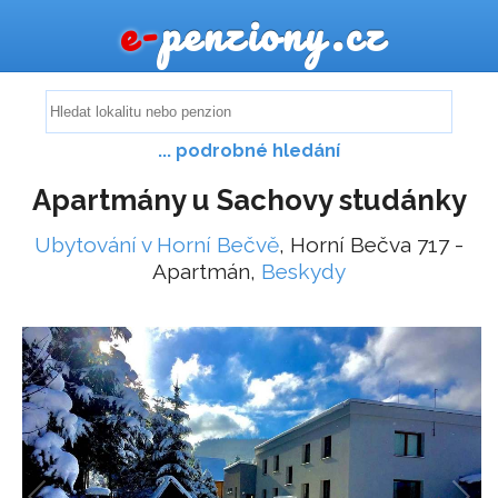
e-
penziony.cz
... podrobné hledání
Apartmány u Sachovy studánky
Ubytování v Horní Bečvě
, Horní Bečva 717 -
Apartmán,
Beskydy