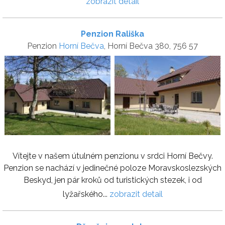
zobrazit detail
Penzion Rališka
Penzion
Horní Bečva
, Horní Bečva 380, 756 57
Vítejte v našem útulném penzionu v srdci Horní Bečvy.
Penzion se nachází v jedinečné poloze Moravskoslezských
Beskyd, jen pár kroků od turistických stezek, i od
lyžařského...
zobrazit detail