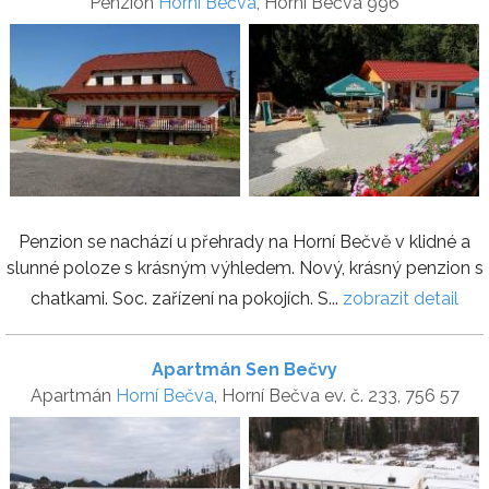
Penzion
Horní Bečva
, Horní Bečva 996
Penzion se nachází u přehrady na Horní Bečvě v klidné a
slunné poloze s krásným výhledem. Nový, krásný penzion s
chatkami. Soc. zařízení na pokojích. S...
zobrazit detail
Apartmán Sen Bečvy
Apartmán
Horní Bečva
, Horní Bečva ev. č. 233, 756 57