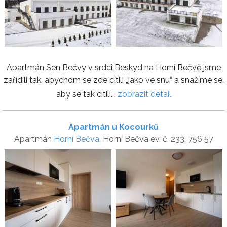
Apartmán Sen Bečvy v srdci Beskyd na Horní Bečvě jsme
zařídili tak, abychom se zde cítili „jako ve snu“ a snažíme se,
aby se tak cítili...
zobrazit detail
Apartmán u Kocourků
Apartmán
Horní Bečva
, Horní Bečva ev. č. 233, 756 57