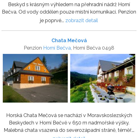
Beskyd s krásným výhledem na přehradní nádrž Horní
Bečva. Od vody oddělen pouze místní komunikací. Penzion
je poprvé...
zobrazit detail
Chata Mečová
Penzion
Horní Bečva
, Horní Bečva 0498
Horská Chata Mečová se nachází v Moravskoslezských
Beskydech v Horní Bečvě v 650 m nadmořské výšky.
Malebná chata vsazená do severozápadní stráně, téměř...