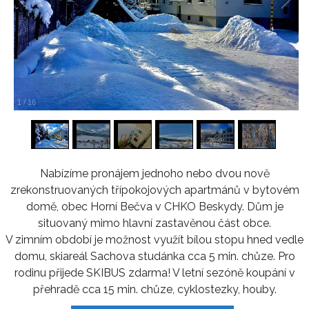
1
/
16
Nabízíme pronájem jednoho nebo dvou nově
zrekonstruovaných třípokojových apartmánů v bytovém
domě, obec Horní Bečva v CHKO Beskydy. Dům je
situovaný mimo hlavní zastavěnou část obce.
V zimním období je možnost využít bílou stopu hned vedle
domu, skiareál Sachova studánka cca 5 min. chůze. Pro
rodinu přijede SKIBUS zdarma! V letní sezóně koupání v
přehradě cca 15 min. chůze, cyklostezky, houby.