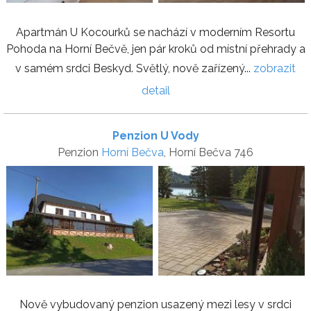
Apartmán U Kocourků se nachází v moderním Resortu
Pohoda na Horní Bečvě, jen pár kroků od místní přehrady a
v samém srdci Beskyd. Světlý, nově zařízený...
zobrazit
detail
Penzion U Vody
Penzion
Horní Bečva
, Horní Bečva 746
Nově vybudovaný penzion usazený mezi lesy v srdci