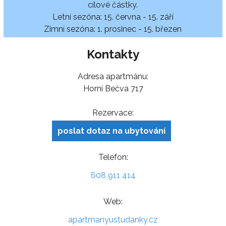
cílové částky.
Letní sezóna: 15. června - 15. září
Zimní sezóna: 1. prosinec - 15. březen
Kontakty
Adresa apartmánu:
Horní Bečva 717
Rezervace:
poslat dotaz na ubytování
Telefon:
608 911 414
Web:
apartmanyustudanky.cz