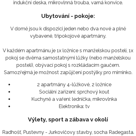
indukční deska, mikrovlnná trouba, varná konvice.
Ubytování - pokoje:
V domě jsou k dispozici jeden nebo dva nové a plně
vybavené, třípokojové apartmány.
V každém apartmánu je 1x ložnice s manželskou postelí, 1x
pokoj se dvěma samostatnými lůžky (nebo manželskou
postelí), obývací pokoj s rozkládacím gaučem.
Samozřejmá je možnost zapůjčení postýlky pro miminko.
2 apartmány 4-lůžkové, 2 ložnice
Sociální zařízení:
sprchový kout
Kuchyně a vaření:
lednička, mikrovlnka
Elektronika:
tv
Výlety, sport a zábava v okolí
Radhošť, Pustevny - Jurkovičovy stavby, socha Radegasta.