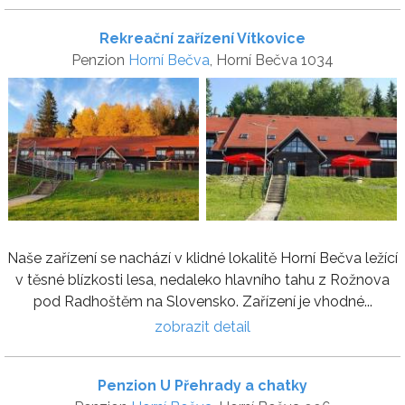
Rekreační zařízení Vítkovice
Penzion
Horní Bečva
, Horní Bečva 1034
Naše zařízení se nachází v klidné lokalitě Horní Bečva ležící
v těsné blízkosti lesa, nedaleko hlavního tahu z Rožnova
pod Radhoštěm na Slovensko. Zařízení je vhodné...
zobrazit detail
Penzion U Přehrady a chatky