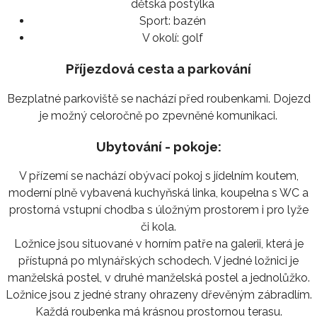
dětská postýlka
Sport:
bazén
V okolí:
golf
Příjezdová cesta a parkování
Bezplatné parkoviště se nachází před roubenkami. Dojezd
je možný celoročně po zpevněné komunikaci.
Ubytování - pokoje:
V přízemí se nachází obývací pokoj s jídelním koutem,
moderní plně vybavená kuchyňská linka, koupelna s WC a
prostorná vstupní chodba s úložným prostorem i pro lyže
či kola.
Ložnice jsou situované v horním patře na galerii, která je
přístupná po mlynářských schodech. V jedné ložnici je
manželská postel, v druhé manželská postel a jednolůžko.
Ložnice jsou z jedné strany ohrazeny dřevěným zábradlím.
Každá roubenka má krásnou prostornou terasu.