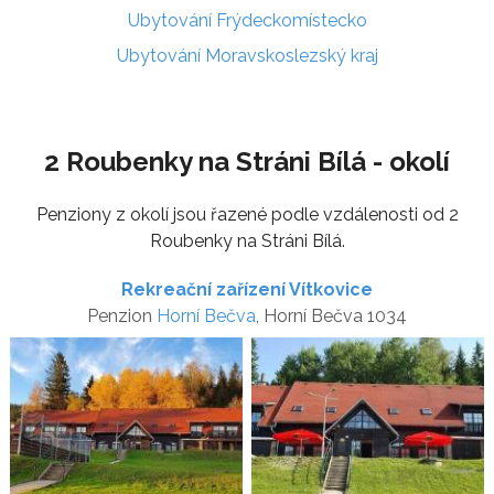
Ubytování Frýdeckomístecko
Ubytování Moravskoslezský kraj
2 Roubenky na Stráni Bílá - okolí
Penziony z okolí jsou řazené podle vzdálenosti od 2
Roubenky na Stráni Bílá.
Rekreační zařízení Vítkovice
Penzion
Horní Bečva
, Horní Bečva 1034