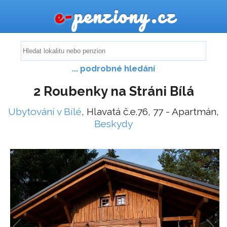
e-
penziony.cz
... podrobné hledání
2 Roubenky na Stráni Bílá
Ubytování v Bílé
, Hlavatá č.e.76, 77 - Apartmán,
Beskydy