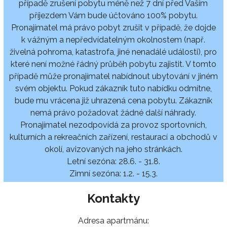
případě zrušení pobytu méně než 7 dní před Vaším
příjezdem Vám bude účtováno 100% pobytu.
Pronajímatel má právo pobyt zrušit v případě, že dojde
k vážným a nepředvídatelným okolnostem (např.
živelná pohroma, katastrofa, jiné nenadálé události), pro
které není možné řádný průběh pobytu zajistit. V tomto
případě může pronajímatel nabídnout ubytování v jiném
svém objektu. Pokud zákazník tuto nabídku odmítne,
bude mu vrácena již uhrazená cena pobytu. Zákazník
nemá právo požadovat žádné další náhrady.
Pronajímatel nezodpovídá za provoz sportovních,
kulturních a rekreačních zařízení, restaurací a obchodů v
okolí, avizovaných na jeho stránkách.
Letní sezóna: 28.6. - 31.8.
Zimní sezóna: 1.2. - 15.3.
Kontakty
Adresa apartmánu: