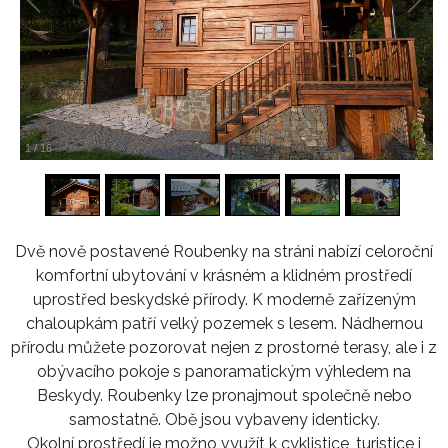
1
/
16
Dvě nově postavené Roubenky na stráni nabízí celoroční
komfortní ubytování v krásném a klidném prostředí
uprostřed beskydské přírody. K moderně zařízeným
chaloupkám patří velký pozemek s lesem. Nádhernou
přírodu můžete pozorovat nejen z prostorné terasy, ale i z
obývacího pokoje s panoramatickým výhledem na
Beskydy. Roubenky lze pronajmout společně nebo
samostatně. Obě jsou vybaveny identicky.
Okolní prostředí je možno využít k cyklistice, turistice i