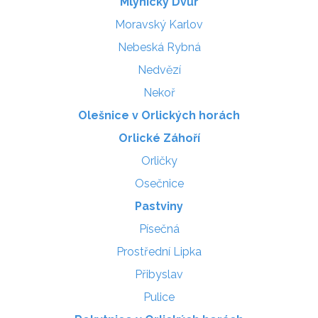
Mlýnický Dvůr
Moravský Karlov
Nebeská Rybná
Nedvězí
Nekoř
Olešnice v Orlických horách
Orlické Záhoří
Orličky
Osečnice
Pastviny
Písečná
Prostřední Lipka
Přibyslav
Pulice