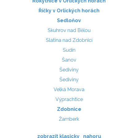
Rokytnice v Orlických horách
Říčky v Orlických horách
Sedloňov
Skuhrov nad Bělou
Slatina nad Zdobnicí
Sudín
Šanov
Šediviny
Šediviny
Velká Morava
Výprachtice
Zdobnice
Žamberk
zobrazit klasicky
nahoru