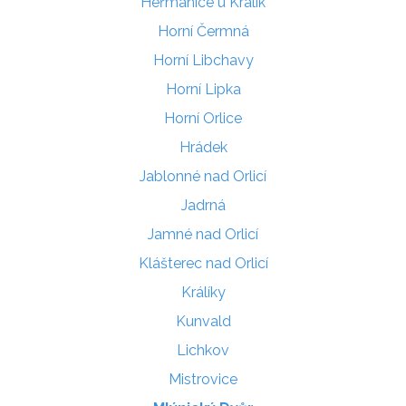
Heřmanice u Králík
Horní Čermná
Horní Libchavy
Horní Lipka
Horní Orlice
Hrádek
Jablonné nad Orlicí
Jadrná
Jamné nad Orlicí
Klášterec nad Orlicí
Králíky
Kunvald
Lichkov
Mistrovice