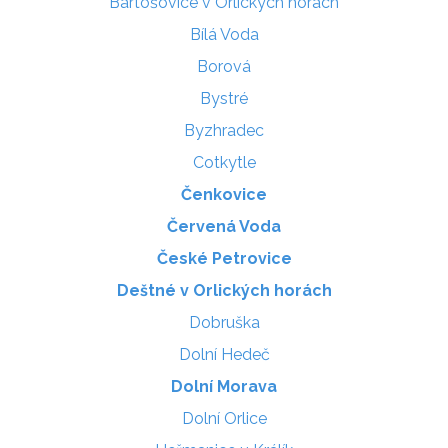
Bartošovice v Orlických horách
Bílá Voda
Borová
Bystré
Byzhradec
Cotkytle
Čenkovice
Červená Voda
České Petrovice
Deštné v Orlických horách
Dobruška
Dolní Hedeč
Dolní Morava
Dolní Orlice