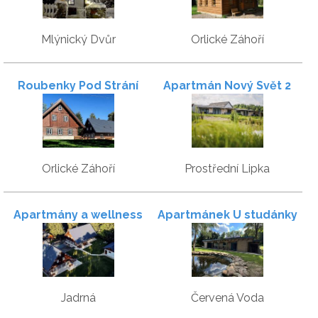
Mlýnický Dvůr
Orlické Záhoří
Roubenky Pod Strání
Apartmán Nový Svět 2
Orlické Záhoří
Prostřední Lipka
Apartmány a wellness
Apartmánek U studánky
Pod Strání
Jadrná
Červená Voda