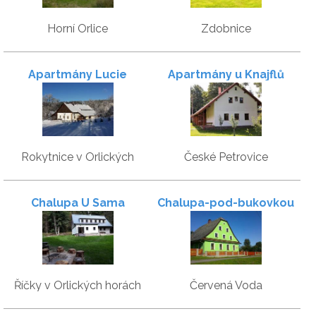
Horní Orlice
Zdobnice
Apartmány Lucie
Apartmány u Knajflů
Rokytnice v Orlických
České Petrovice
horách
Chalupa U Sama
Chalupa-pod-bukovkou
Říčky v Orlických horách
Červená Voda