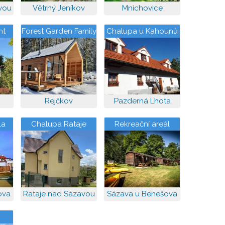
vou
Větrný Jeníkov
Mnichovice
nt
Forest Garden Family
Chalupa u Kahounů
Rejčkov
Pazderná Lhota
la
Chalupa Rataje
Rekreační areál
Sázavský ostrov
ova
Rataje nad Sázavou
Sázava u Benešova