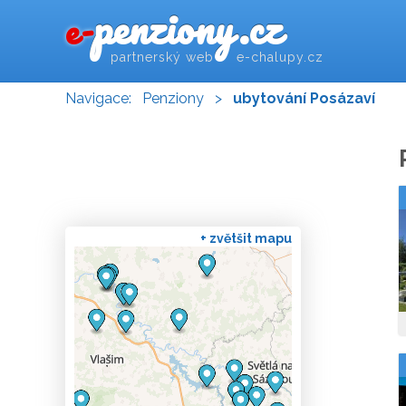
penziony.cz
e-
partnerský web e-chalupy.cz
Navigace:
Penziony
>
ubytování Posázaví
+ zvětšit mapu