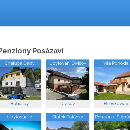
Penziony Posázaví
Chalupa Daisy
Ubytování Divišov
Vila Pohoda
Posázaví
Bohuliby
Divišov
Hněvkovice
Ubytování v
Statek Polánka
Penzion u Štěpá
penzionu