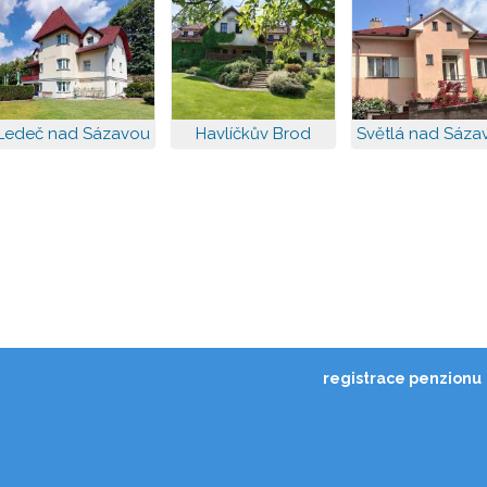
Ledeč nad Sázavou
Havlíčkův Brod
Světlá nad Sáza
registrace penzionu