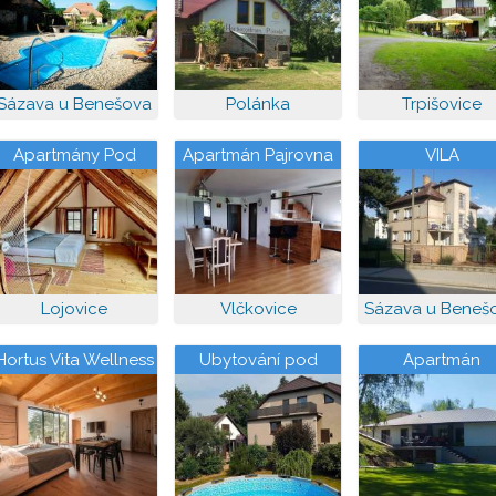
Sázava u Benešova
Polánka
Trpišovice
Apartmány Pod
Apartmán Pajrovna
VILA
Kozákem
Lojovice
Vlčkovice
Sázava u Beneš
Hortus Vita Wellness
Ubytování pod
Apartmán
Apartments
lesem