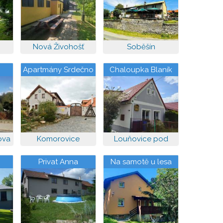
Nová Živohošť
Soběšín
Apartmány Srdečno
Chaloupka Blaník
Humpolec
ova
Komorovice
Louňovice pod
Blaníkem
Privat Anna
Na samotě u lesa