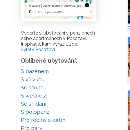
|
MapLibre
OpenFreeMap
© OpenMapTiles
Data from
OpenStreetMap
Vyberte si ubytování v penzionech
nebo apartmánech v Posázaví.
Inspirace, kam vyrazit, zde:
výlety Posázaví
Oblíbené ubytování:
S bazénem
S vířivkou
Se saunou
S wellness
Se snídaní
S polopenzí
Pro rodiny s dětmi
Pro páry