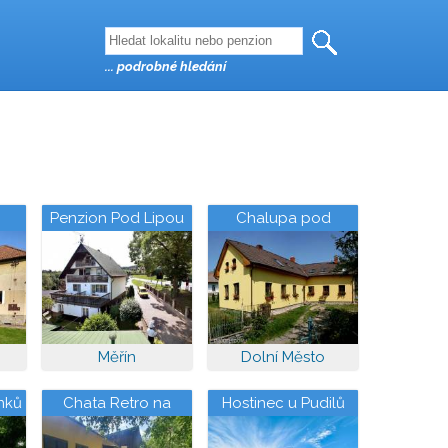
... podrobné hledání
Penzion Pod Lipou
Chalupa pod
Melechovem
Měřín
Dolní Město
nků
Chata Retro na
Hostinec u Pudilů
Slapech