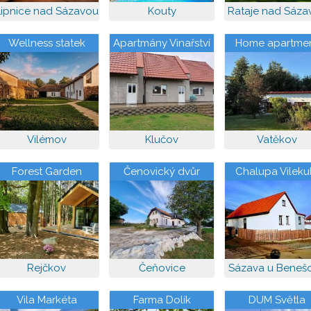
Lipnice nad Sázavou
Kouty
Rataje nad Sáza
Wellness statek
Apartmány Vinařství
Home apartme
Vilémov s bazénem
Klučov
Konopiště
a vířivkou
Vilémov
Klučov
Vatěkov
Forest Garden
Čenovický dvůr
Chalupa Vileku
Romance
Rejčkov
Čeňovice
Sázava u Beneš
Vila Markéta
Farma Dolík
DUM Světla