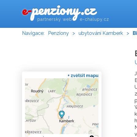
penziony.cz
e-
partnerský web e-chalupy.cz
Navigace:
Penziony
>
ubytování Kamberk
>
B
J
+ zvětšit mapu
B
U
z
p
W
k
h
N
v