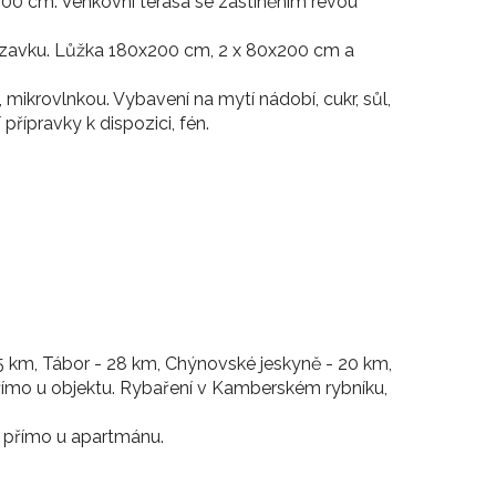
00 cm. Venkovní terasa se zastíněním révou
zavku. Lůžka 180x200 cm, 2 x 80x200 cm a
mikrovlnkou. Vybavení na mytí nádobí, cukr, sůl,
řípravky k dispozici, fén.
15 km, Tábor - 28 km, Chýnovské jeskyně - 20 km,
přímo u objektu. Rybaření v Kamberském rybníku,
nu přímo u apartmánu.