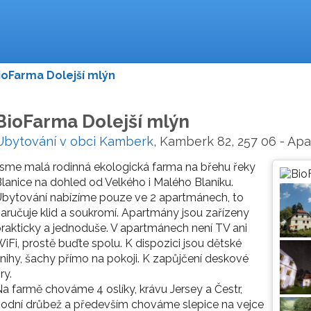
ioFarma Dolejší mlýn
BioFarma Dolejší mlýn
Ubytování v obci Kamberk
, Kamberk 82, 257 06 - Ap
sme malá rodinná ekologická farma na břehu řeky
lanice na dohled od Velkého i Malého Blaníku.
bytování nabízíme pouze ve 2 apartmánech, to
aručuje klid a soukromí. Apartmány jsou zařízeny
rakticky a jednoduše. V apartmánech není TV ani
iFi, prostě buďte spolu. K dispozici jsou dětské
nihy, šachy přímo na pokoji. K zapůjčení deskové
ry.
a farmě chováme 4 oslíky, krávu Jersey a Čestr,
odní drůbež a především chováme slepice na vejce