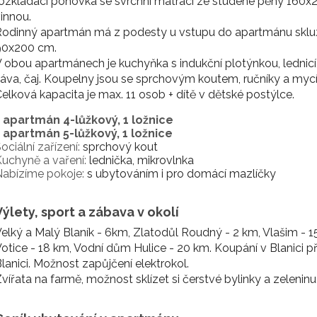
ozkládací pohovka se svrchní matrací ze studené pěny 160x2
innou.
Rodinný apartmán má z podesty u vstupu do apartmánu sklu
90x200 cm.
 obou apartmánech je kuchyňka s indukční plotýnkou, lednicí, 
áva, čaj. Koupelny jsou se sprchovým koutem, ručníky a mycí p
elková kapacita je max. 11 osob + dítě v dětské postýlce.
1 apartmán 4-lůžkový, 1 ložnice
1 apartmán 5-lůžkový, 1 ložnice
ociální zařízení:
sprchový kout
uchyně a vaření:
lednička, mikrovlnka
abízíme pokoje:
s ubytováním i pro domácí mazlíčky
Výlety, sport a zábava v okolí
elký a Malý Blaník - 6km, Zlatodůl Roudný - 2 km, Vlašim - 
otice - 18 km, Vodní dům Hulice - 20 km. Koupání v Blanici 
lanici. Možnost zapůjčení elektrokol.
vířata na farmě, možnost sklízet si čerstvé bylinky a zeleni