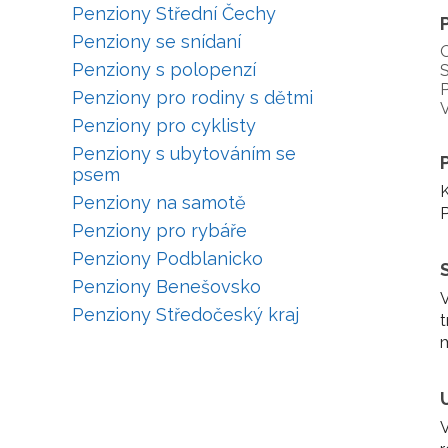
Penziony Střední Čechy
Penziony se snídaní
Penziony s polopenzí
S
P
Penziony pro rodiny s dětmi
V
Penziony pro cyklisty
Penziony s ubytováním se
psem
K
Penziony na samotě
P
Penziony pro rybáře
Penziony Podblanicko
Penziony Benešovsko
V
Penziony Středočeský kraj
t
m
V