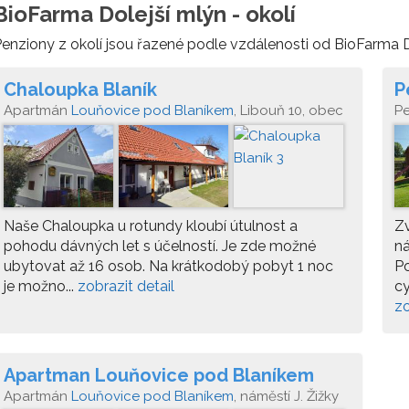
BioFarma Dolejší mlýn - okolí
enziony z okolí jsou řazené podle vzdálenosti od BioFarma D
Chaloupka Blaník
P
Apartmán
Louňovice pod Blaníkem
, Libouň 10, obec
P
Zvěstov, p. Louňovice pod Blaníkem
Naše Chaloupka u rotundy kloubí útulnost a
Z
pohodu dávných let s účelností. Je zde možné
ná
ubytovat až 16 osob. Na krátkodobý pobyt 1 noc
Po
je možno...
zobrazit detail
cy
zo
Apartman Louňovice pod Blaníkem
Apartmán
Louňovice pod Blaníkem
, náměstí J. Žižky