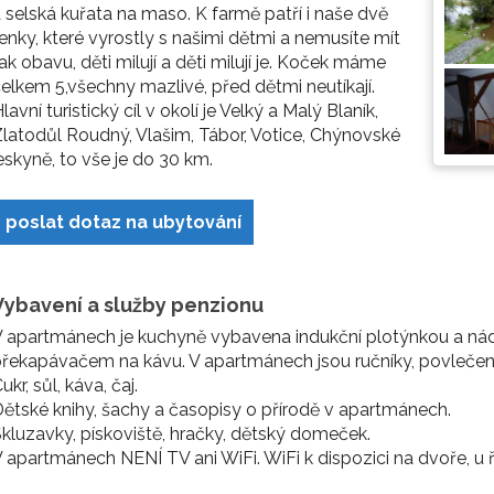
 selská kuřata na maso. K farmě patří i naše dvě
enky, které vyrostly s našimi dětmi a nemusíte mít
ak obavu, děti milují a děti milují je. Koček máme
elkem 5,všechny mazlivé, před dětmi neutíkají.
lavní turistický cíl v okolí je Velký a Malý Blaník,
latodůl Roudný, Vlašim, Tábor, Votice, Chýnovské
eskyně, to vše je do 30 km.
poslat dotaz na ubytování
Vybavení a služby penzionu
 apartmánech je kuchyně vybavena indukční plotýnkou a nádo
řekapávačem na kávu. V apartmánech jsou ručníky, povlečení, 
ukr, sůl, káva, čaj.
ětské knihy, šachy a časopisy o přírodě v apartmánech.
kluzavky, pískoviště, hračky, dětský domeček.
 apartmánech NENÍ TV ani WiFi. WiFi k dispozici na dvoře, u ř