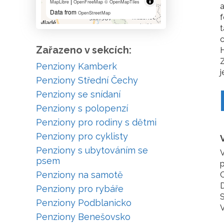
|
MapLibre
OpenFreeMap
© OpenMapTiles
a
Data from
OpenStreetMap
f
t
c
Zařazeno v sekcích:
H
Z
Penziony Kamberk
j
Penziony Střední Čechy
Penziony se snídaní
Penziony s polopenzí
Penziony pro rodiny s dětmi
Penziony pro cyklisty
Penziony s ubytováním se
V
psem
p
Penziony na samotě
C
D
Penziony pro rybáře
S
Penziony Podblanicko
V
Penziony Benešovsko