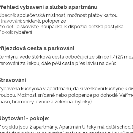
Přehled vybavení a služeb apartmánu
Obecně:
společenská místnost, možnost platby kartou
travování:
snídaně, polopenze
ro děti:
pískoviště, houpačka, k dispozici dětská postýlka
 okolí:
rybaření
Příjezdová cesta a parkování
e mlýnu vede štěrková cesta odbočující ze silnice II/125 me
arkování za řekou, dále pěší cesta přes lávku na dvůr.
Stravování
ybavená kuchyňka v apartmánu, další venkovní kuchyně k dis
roubou. Možnost snídaně nebo polopenze po dohodě. Vaříme co
aso, brambory, ovoce a zelenina, bylinky)
Ubytování - pokoje:
 objektu jsou 2 apartmány. Apartmán U řeky má delší schod