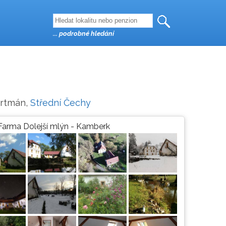
... podrobné hledání
artmán,
Střední Čechy