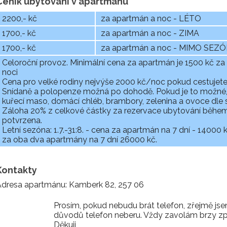
Ceník ubytování v apartmánu
2200,- kč
za apartmán a noc - LÉTO
1700,- kč
za apartmán a noc - ZIMA
1700,- kč
za apartmán a noc - MIMO SEZ
Celoroční provoz. Minimální cena za apartmán je 1500 kč za 
noci
Cena pro velké rodiny nejvýše 2000 kč/noc pokud cestujete s 
Snídaně a polopenze možná po dohodě. Pokud je to možné, v
kuřecí maso, domácí chléb, brambory, zelenina a ovoce dle 
Záloha 20% z celkové částky za rezervace ubytování během 
potvrzena.
Letní sezóna: 1.7.-31:8. - cena za apartmán na 7 dní - 14000
za oba dva apartmány na 7 dní 26000 kč.
Kontakty
Adresa apartmánu: Kamberk 82, 257 06
Prosím, pokud nebudu brát telefon, zřejmě jsem
důvodů telefon neberu. Vždy zavolám brzy zpět
Děkuji