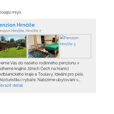
olejší mlýn.
enzion Hrnčíře
enzion
Hrnčíře
, Hrnčíře 2
veme Vás do našeho rodinného penzionu v
dherné krajině Jižních Čech na hranici
dblanického kraje a Toulavy. Ideální pro pěší,
kloturistiku i rybáře. Nabízíme ubytováni v...
brazit detail