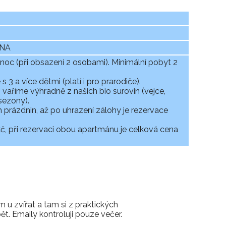
ÓNA
noc (při obsazení 2 osobami). Minimální pobyt 2
3 a více dětmi (platí i pro prarodiče).
aříme výhradně z našich bio surovin (vejce,
sezony).
prázdnin, až po uhrazení zálohy je rezervace
 kč, při rezervaci obou apartmánu je celková cena
 u zvířat a tam si z praktických
. Emaily kontroluji pouze večer.