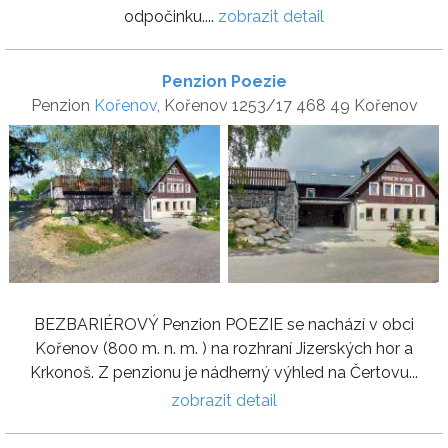
odpočinku....
zobrazit detail
Penzion Poezie
Penzion
Kořenov
, Kořenov 1253/17 468 49 Kořenov
BEZBARIÉROVÝ Penzion POEZIE se nachází v obci
Kořenov (800 m. n. m. ) na rozhraní Jizerských hor a
Krkonoš. Z penzionu je nádherný výhled na Čertovu...
zobrazit detail