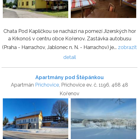
Chata Pod Kapličkou se nachází na pomezí Jizerských hor
a Krkonoš v centru obce Kořenov. Zastávka autobusu
(Praha - Harrachov, Jablonec n. N. - Harrachov) je...
zobrazit
detail
Apartmány pod Štěpánkou
Apartmán
Příchovice
, Příchovice ev. č. 1196, 468 48
Kořenov