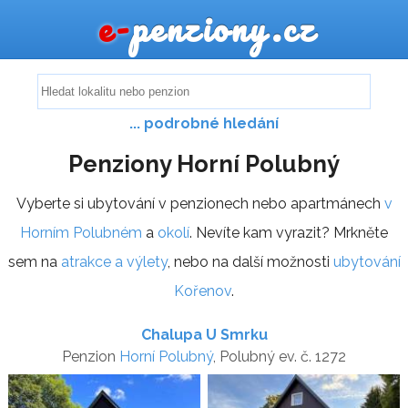
e-
penziony.cz
... podrobné hledání
Penziony Horní Polubný
Vyberte si ubytování v penzionech nebo apartmánech
v
Horním Polubném
a
okolí
. Nevíte kam vyrazit? Mrkněte
sem na
atrakce a výlety
, nebo na další možnosti
ubytování
Kořenov
.
Chalupa U Smrku
Penzion
Horní Polubný
, Polubný ev. č. 1272