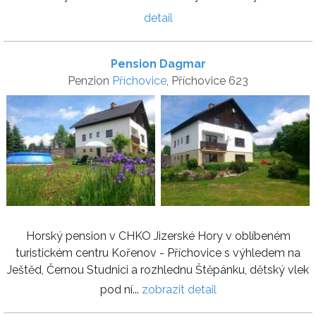
detail
Pension Dagmar
Penzion
Příchovice
, Příchovice 623
Horský pension v CHKO Jizerské Hory v oblíbeném
turistickém centru Kořenov - Příchovice s výhledem na
Ještěd, Černou Studnici a rozhlednu Štěpánku, dětský vlek
pod ní...
zobrazit detail