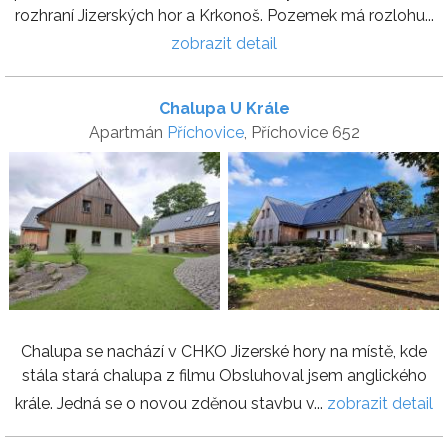
rozhraní Jizerských hor a Krkonoš. Pozemek má rozlohu...
zobrazit detail
Chalupa U Krále
Apartmán
Příchovice
, Příchovice 652
Chalupa se nachází v CHKO Jizerské hory na místě, kde
stála stará chalupa z filmu Obsluhoval jsem anglického
krále. Jedná se o novou zděnou stavbu v...
zobrazit detail