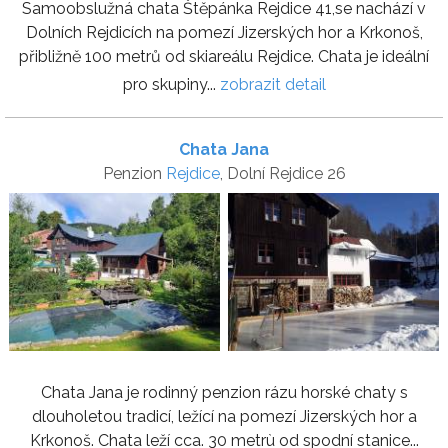
Samoobslužná chata Štěpánka Rejdice 41,se nachází v
Dolních Rejdicích na pomezí Jizerských hor a Krkonoš,
přibližně 100 metrů od skiareálu Rejdice. Chata je ideální
pro skupiny...
zobrazit detail
Chata Jana
Penzion
Rejdice
, Dolní Rejdice 26
Chata Jana je rodinný penzion rázu horské chaty s
dlouholetou tradicí, ležící na pomezí Jizerských hor a
Krkonoš. Chata leží cca. 30 metrù od spodní stanice...