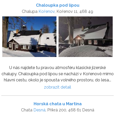
Chaloupka pod lípou
Chalupa
Kořenov
, Kořenov 11, 468 49
U nás najdete tu pravou atmosféru klasické jizerské
chalupy. Chaloupka pod lípou se nachází v Kořenově mimo
hlavní cestu, okolo je spousta volného prostoru, do lesa...
zobrazit detail
Horská chata u Martina
Chata
Desná
, Příkrá 200, 468 61 Desná