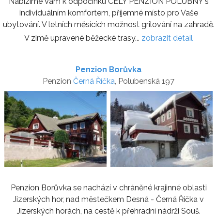
Nabízíme Vám k odpočinku CELÝ PENZION POLUBNÝ s
individuálním komfortem, příjemné místo pro Vaše
ubytování. V letních měsících možnost grilování na zahradě.
V zimě upravené běžecké trasy...
zobrazit detail
Penzion Borůvka
Penzion
Černá Říčka
, Polubenská 197
Penzion Borůvka se nachází v chráněné krajinné oblasti
Jizerských hor, nad městečkem Desná - Černá Říčka v
Jizerských horách, na cestě k přehradní nádrži Souš.