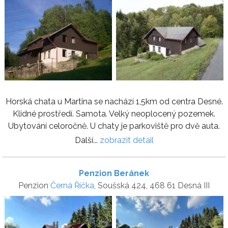
Horská chata u Martina se nachází 1,5km od centra Desné.
Klidné prostředí. Samota. Velký neoplocený pozemek.
Ubytování celoročně. U chaty je parkoviště pro dvě auta.
Další...
zobrazit detail
Penzion Beránek
Penzion
Černá Říčka
, Soušská 424, 468 61 Desná III