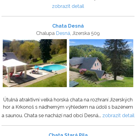
zobrazit detail
Chata Desná
Chalupa
Desná
, Jizerska 509
Útulná atraktivní velká horská chata na rozhraní Jizerských
hor a Krkonoš s nádherným výhledem na údolí s bazénem
a saunou. Chata se nachází nad obcí Desná...
zobrazit detail
Chata Stará Pila