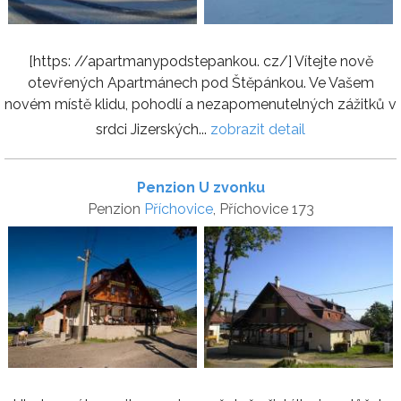
[https: //apartmanypodstepankou. cz/] Vítejte nově
otevřených Apartmánech pod Štěpánkou. Ve Vašem
novém místě klidu, pohodlí a nezapomenutelných zážitků v
srdci Jizerských...
zobrazit detail
Penzion U zvonku
Penzion
Příchovice
, Příchovice 173