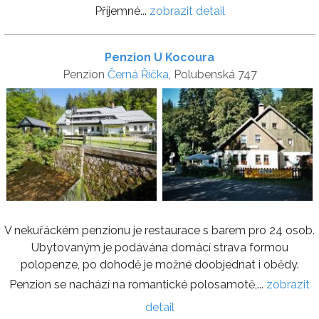
Příjemné...
zobrazit detail
Penzion U Kocoura
Penzion
Černá Říčka
, Polubenská 747
V nekuřáckém penzionu je restaurace s barem pro 24 osob.
Ubytovaným je podávána domácí strava formou
polopenze, po dohodě je možné doobjednat i obědy.
Penzion se nachází na romantické polosamotě,...
zobrazit
detail