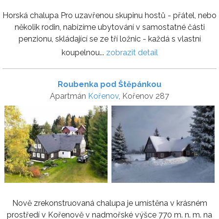
Horská chalupa Pro uzavřenou skupinu hostů - přátel, nebo
několik rodin, nabízíme ubytování v samostatné části
penzionu, skládající se ze tří ložnic - každá s vlastní
koupelnou...
zobrazit detail
Roubenka pod Štěpánkou
Apartmán
Kořenov
, Kořenov 287
Nově zrekonstruovaná chalupa je umístěna v krásném
prostředí v Kořenově v nadmořské výšce 770 m. n. m. na