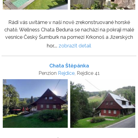
Rádi vás uvítáme v naší nově zrekonstruované horské
chatě. Wellness Chata Beduna se nachází na pokraji malé
vesnice Český Šumburk na pomezí Krkonoš a Jizerských
hor....
zobrazit detail
Chata Štěpánka
Penzion
Rejdice
, Rejdice 41