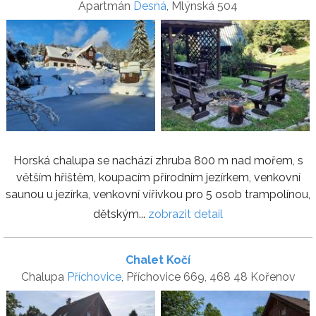
Apartmán
Desná
, Mlýnská 504
Horská chalupa se nachází zhruba 800 m nad mořem, s
větším hřištěm, koupacím přírodním jezírkem, venkovní
saunou u jezírka, venkovní vířivkou pro 5 osob trampolínou,
dětským...
zobrazit detail
Chalet Kočí
Chalupa
Příchovice
, Příchovice 669, 468 48 Kořenov