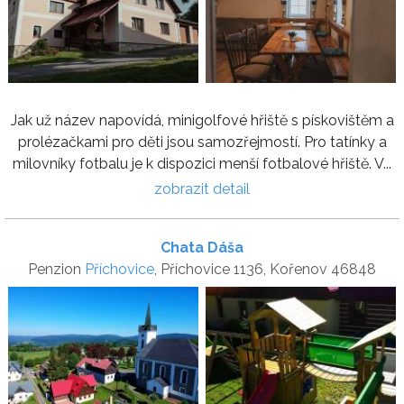
Jak už název napovídá, minigolfové hřiště s pískovištěm a
prolézačkami pro děti jsou samozřejmostí. Pro tatínky a
milovníky fotbalu je k dispozici menší fotbalové hřiště. V...
zobrazit detail
Chata Dáša
Penzion
Příchovice
, Příchovice 1136, Kořenov 46848