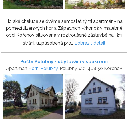
Horská chalupa se dvěma samostatnými apartmány na
pomezí Jizerských hor a Západních Krkonoš v malebné
obci Kořenov situovaná v roztroušené zástavbě na jižní
stráni, uzpůsobená pro...
zobrazit detail
Pošta Polubný - ubytování v soukromí
Apartmán
Horní Polubný
, Polubný 412, 468 50 Kořenov