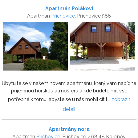
Apartmán Polákovi
Apartmán
Příchovice
, Příchovice 588
Ubytujte se v našem novém apartmánu, který vám nabídne
příjemnou horskou atmosféru a kde budete mít vše
potřebné k tomu, abyste se u nás mohli cítit...
zobrazit
detail
Apartmány nora
Apartmán
Příchovice
, Příchovice, 468 48 Kořenov