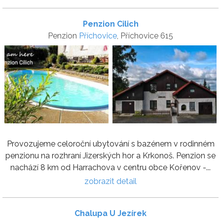
Penzion Cilich
Penzion
Příchovice
, Příchovice 615
Provozujeme celoroční ubytování s bazénem v rodinném
penzionu na rozhraní Jizerských hor a Krkonoš. Penzion se
nachází 8 km od Harrachova v centru obce Kořenov -...
zobrazit detail
Chalupa U Jezírek