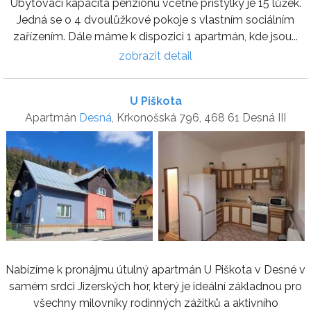
Ubytovací kapacita penzionu včetně přistýlky je 15 lůžek.
Jedná se o 4 dvoulůžkové pokoje s vlastním sociálním
zařízením. Dále máme k dispozici 1 apartmán, kde jsou...
zobrazit detail
U Piškota
Apartmán
Desná
, Krkonošská 796, 468 61 Desná III
Nabízíme k pronájmu útulný apartmán U Piškota v Desné v
samém srdci Jizerských hor, který je ideální základnou pro
všechny milovníky rodinných zážitků a aktivního