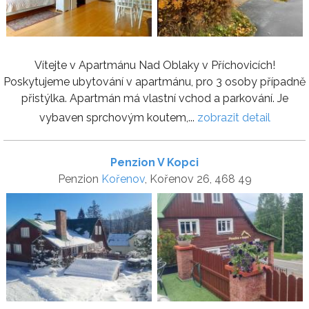
Vítejte v Apartmánu Nad Oblaky v Příchovicích!
Poskytujeme ubytování v apartmánu, pro 3 osoby případně
přistýlka. Apartmán má vlastní vchod a parkování. Je
vybaven sprchovým koutem,...
zobrazit detail
Penzion V Kopci
Penzion
Kořenov
, Kořenov 26, 468 49