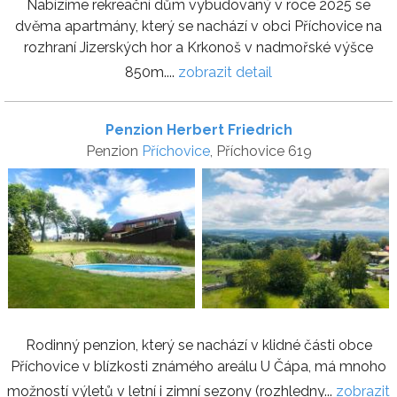
Nabízíme rekreační dům vybudovaný v roce 2025 se
dvěma apartmány, který se nachází v obci Příchovice na
rozhraní Jizerských hor a Krkonoš v nadmořské výšce
850m....
zobrazit detail
Penzion Herbert Friedrich
Penzion
Příchovice
, Příchovice 619
Rodinný penzion, který se nachází v klidné části obce
Příchovice v blízkosti známého areálu U Čápa, má mnoho
možností výletů v letní i zimní sezony (rozhledny...
zobrazit