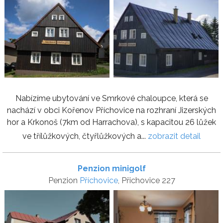
Nabízíme ubytování ve Smrkové chaloupce, která se
nachází v obci Kořenov Příchovice na rozhraní Jizerských
hor a Krkonoš (7km od Harrachova), s kapacitou 26 lůžek
ve třílůžkových, čtyřlůžkových a...
zobrazit detail
Penzion minigolf
Penzion
Příchovice
, Přichovice 227