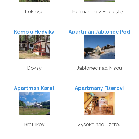
Loktuše
Heřmanice v Podještědí
Kemp u Hedviky
Apartmán Jablonec Pod
lesem
Doksy
Jablonec nad Nisou
Apartman Karel
Apartmány Fišerovi
Bratříkov
Vysoké nad Jizerou