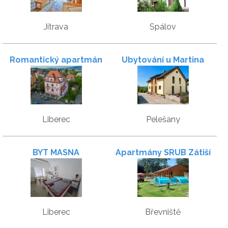
Jítrava
Spálov
Romantický apartmán
Ubytování u Martina
Staré Město
Liberec
Pelešany
BYT MASNA
Apartmány SRUB Zátiší
Liberec
Břevniště