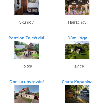
rájem
opravdu přímo u lanovky
!
Skuhrov
Harrachov
Penzion Zaječí důl
Dům Jógy
Fojtka
Hlavice
Donika ubytování
Chata Kopanina