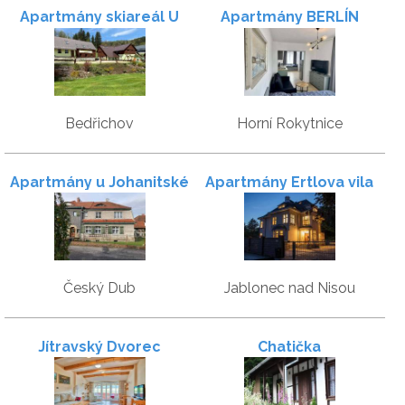
Apartmány skiareál U
Apartmány BERLÍN
Vodárny Bedřichov
Bedřichov
Horní Rokytnice
Apartmány u Johanitské
Apartmány Ertlova vila
komendy
Český Dub
Jablonec nad Nisou
Jítravský Dvorec
Chatička