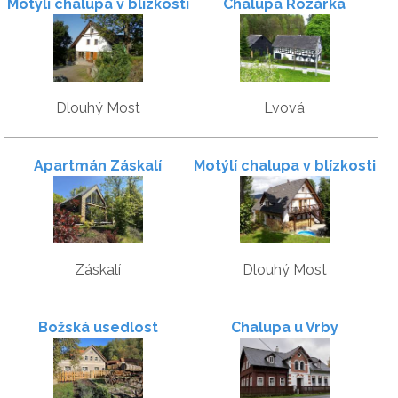
Motýlí chalupa v blízkosti
Chalupa Rozárka
Ještědu
Dlouhý Most
Lvová
Apartmán Záskalí
Motýlí chalupa v blízkosti
Ještědu
Záskalí
Dlouhý Most
Božská usedlost
Chalupa u Vrby