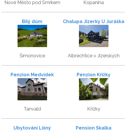
Nové Město pod Smrkem
Kopanina
Bílý dům
Chalupa Jizerky U Juráška
Šimonovice
Albrechtice v Jizerských
horách
Penzion Medvídek
Penzion Křížky
Tanvald
Křížky
Ubytování Líšný
Pension Skalka