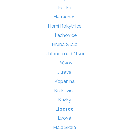
Fojtka
Harrachov
Horní Rokytnice
Hrachovice
Hrubá Skála
Jablonec nad Nisou
Jiříčkov
Jítrava
Kopanina
Krčkovice
Křížky
Liberec
Lvová
Malá Skála