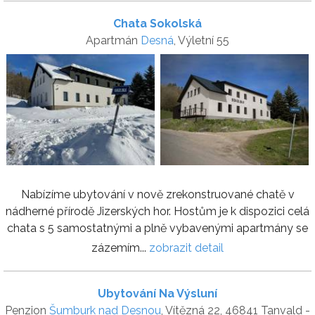
Chata Sokolská
Apartmán
Desná
, Výletní 55
Nabízíme ubytování v nově zrekonstruované chatě v
nádherné přírodě Jizerských hor. Hostům je k dispozici celá
chata s 5 samostatnými a plně vybavenými apartmány se
zázemím...
zobrazit detail
Ubytování Na Výsluní
Penzion
Šumburk nad Desnou
, Vítězná 22, 46841 Tanvald -