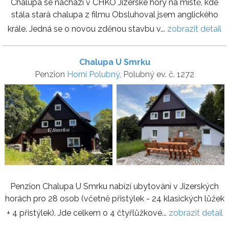
Chalupa se nachází v CHKO Jizerské hory na místě, kde
stála stará chalupa z filmu Obsluhoval jsem anglického
krále. Jedná se o novou zděnou stavbu v...
zobrazit detail
Chalupa U Smrku
Penzion
Horní Polubný
, Polubný ev. č. 1272
Penzion Chalupa U Smrku nabízí ubytování v Jizerských
horách pro 28 osob (včetně přistýlek - 24 klasických lůžek
+ 4 přistýlek). Jde celkem o 4 čtyřlůžkové...
zobrazit detail