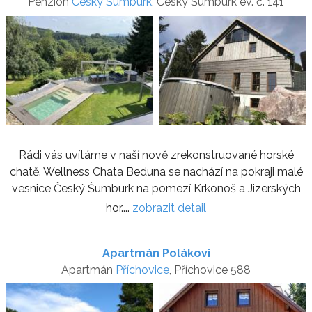
Penzion
Český Šumburk
, Český Šumburk ev. č. 141
Rádi vás uvítáme v naší nově zrekonstruované horské
chatě. Wellness Chata Beduna se nachází na pokraji malé
vesnice Český Šumburk na pomezí Krkonoš a Jizerských
hor....
zobrazit detail
Apartmán Polákovi
Apartmán
Příchovice
, Příchovice 588