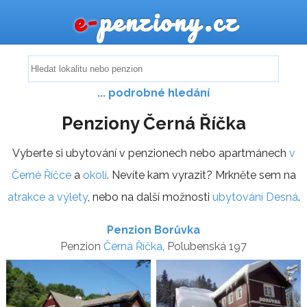
e-
penziony.cz
... podrobné hledání
Penziony Černá Říčka
Vyberte si ubytování v penzionech nebo apartmánech
v
Černé Říčce
a
okolí
. Nevíte kam vyrazit? Mrkněte sem na
atrakce a výlety
, nebo na další možnosti
ubytování Desná
.
Penzion Borůvka
Penzion
Černá Říčka
, Polubenská 197