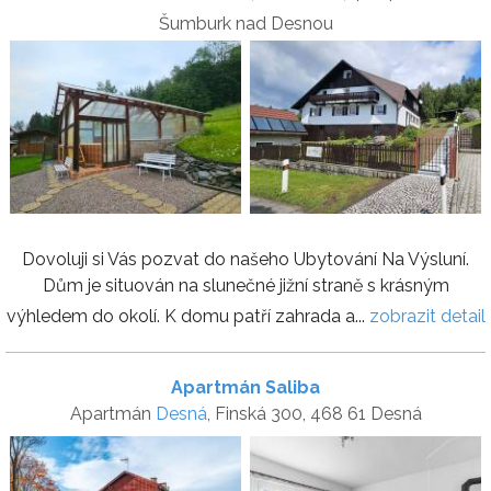
Šumburk nad Desnou
Dovoluji si Vás pozvat do našeho Ubytování Na Výsluní.
Dům je situován na slunečné jižní straně s krásným
výhledem do okolí. K domu patří zahrada a...
zobrazit detail
Apartmán Saliba
Apartmán
Desná
, Finská 300, 468 61 Desná