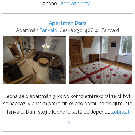
z toho...
zobrazit detail
Apartmán Bára
Apartmán
Tanvald
, Česká 230, 468 41 Tanvald
Jedná se o apartmán 3+kk po kompletní rekonstrukci, byt
se nachází v prvním patře cihlového domu na okraji města
Tanvald. Dům stojí v klidné lokalitě obklopené...
zobrazit
detail