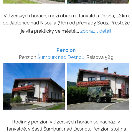
V Jizerských horách, mezi obcemi Tanvald a Desná, 12 km
od Jablonce nad Nisou a 7 km od přehrady Souš. Přestože
je vila prakticky ve městě,...
zobrazit detail
Penzion
Penzion
Šumburk nad Desnou
, Raisova 589
Rodinný penzion v Jizerských horách se nachází v
Tanvaldě, v části Šumburk nad Desnou. Penzion stojí na