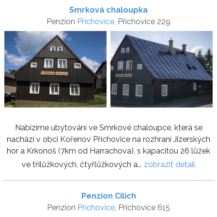
Smrková chaloupka
Penzion
Příchovice
, Příchovice 229
Nabízíme ubytování ve Smrkové chaloupce, která se
nachází v obci Kořenov Příchovice na rozhraní Jizerských
hor a Krkonoš (7km od Harrachova), s kapacitou 26 lůžek
ve třílůžkových, čtyřlůžkových a...
zobrazit detail
Penzion Cilich
Penzion
Příchovice
, Příchovice 615