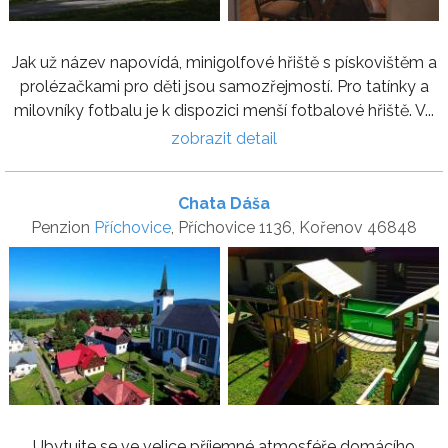
Jak už název napovídá, minigolfové hřiště s pískovištěm a
prolézačkami pro děti jsou samozřejmostí. Pro tatínky a
milovníky fotbalu je k dispozici menší fotbalové hřiště. V...
zobrazit detail
Chata Dáša
Penzion
Příchovice
, Příchovice 1136, Kořenov 46848
Ubytujte se ve velice příjemné atmosféře domácího