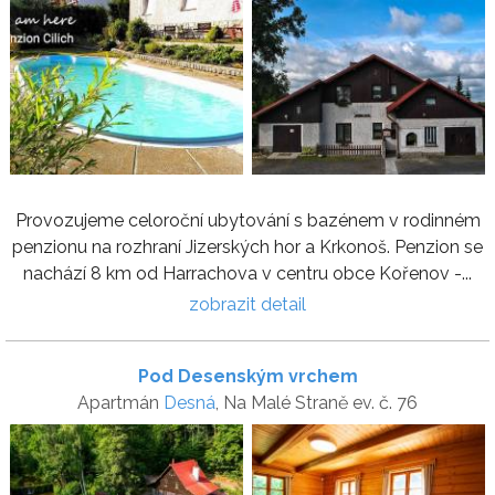
Provozujeme celoroční ubytování s bazénem v rodinném
penzionu na rozhraní Jizerských hor a Krkonoš. Penzion se
nachází 8 km od Harrachova v centru obce Kořenov -...
zobrazit detail
Pod Desenským vrchem
Apartmán
Desná
, Na Malé Straně ev. č. 76