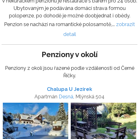
V nekuřáckém penzionu je restaurace s barem pro 24 osob.
Ubytovaným je podávána domácí strava formou
polopenze, po dohodě je možné doobjednat i obědy.
Penzion se nachází na romantické polosamotě,...
zobrazit
detail
Penziony v okolí
Penziony z okolí jsou řazené podle vzdálenosti od Černé
Říčky.
Chalupa U Jezírek
Apartmán
Desná
, Mlýnská 504