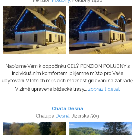
Penzion
Polubný
, Polubný 1428
Nabízíme Vám k odpočinku CELÝ PENZION POLUBNÝ s
individuálním komfortem, příjemné místo pro Vaše
ubytování. V letních měsících možnost grilování na zahradě.
V zimě upravené běžecké trasy...
zobrazit detail
Chata Desná
Chalupa
Desná
, Jizerska 509