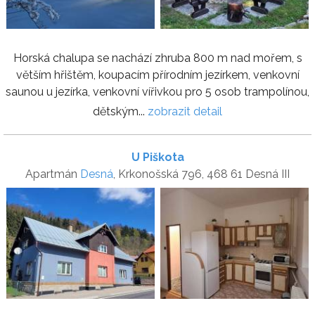
Horská chalupa se nachází zhruba 800 m nad mořem, s
větším hřištěm, koupacím přírodním jezírkem, venkovní
saunou u jezírka, venkovní vířivkou pro 5 osob trampolínou,
dětským...
zobrazit detail
U Piškota
Apartmán
Desná
, Krkonošská 796, 468 61 Desná III