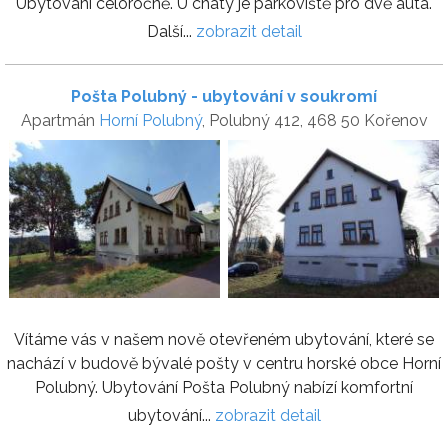
Ubytování celoročně. U chaty je parkoviště pro dvě auta.
Další...
zobrazit detail
Pošta Polubný - ubytování v soukromí
Apartmán
Horní Polubný
, Polubný 412, 468 50 Kořenov
Vítáme vás v našem nově otevřeném ubytování, které se
nachází v budově bývalé pošty v centru horské obce Horní
Polubný. Ubytování Pošta Polubný nabízí komfortní
ubytování...
zobrazit detail