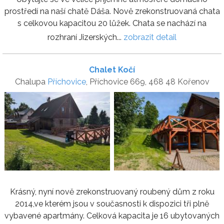
prostředí na naší chatě Dáša. Nově zrekonstruovaná chata
s celkovou kapacitou 20 lůžek. Chata se nachází na
rozhraní Jizerských...
zobrazit detail
Chalet Kočí
Chalupa
Příchovice
, Příchovice 669, 468 48 Kořenov
Krásný, nyní nově zrekonstruovaný roubený dům z roku
2014,ve kterém jsou v současnosti k dispozici tři plně
vybavené apartmány. Celková kapacita je 16 ubytovaných