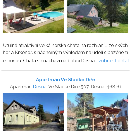
Útulná atraktivní velká horská chata na rozhraní Jizerských
hor a Krkonoš s nádherným výhledem na údolí s bazénem
a saunou. Chata se nachází nad obcí Desná...
zobrazit detail
Apartmán Ve Sladké Díře
Apartmán
Desná
, Ve Sladké Díře 507, Desná, 468 61