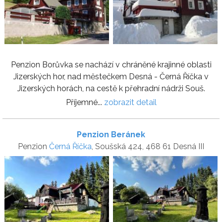
Penzion Borůvka se nachází v chráněné krajinné oblasti
Jizerských hor, nad městečkem Desná - Černá Říčka v
Jizerských horách, na cestě k přehradní nádrži Souš.
Příjemné...
zobrazit detail
Penzion Beránek
Penzion
Černá Říčka
, Soušská 424, 468 61 Desná III