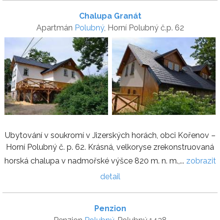
Chalupa Granát
Apartmán
Polubný
, Horní Polubný č.p. 62
Ubytování v soukromí v Jizerských horách, obci Kořenov –
Horní Polubný č. p. 62. Krásná, velkoryse zrekonstruovaná
horská chalupa v nadmořské výšce 820 m. n. m.,...
zobrazit
detail
Penzion