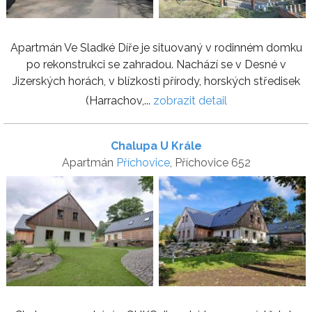
Apartmán Ve Sladké Díře je situovaný v rodinném domku
po rekonstrukci se zahradou. Nachází se v Desné v
Jizerských horách, v blízkosti přírody, horských středisek
(Harrachov,...
zobrazit detail
Chalupa U Krále
Apartmán
Příchovice
, Příchovice 652