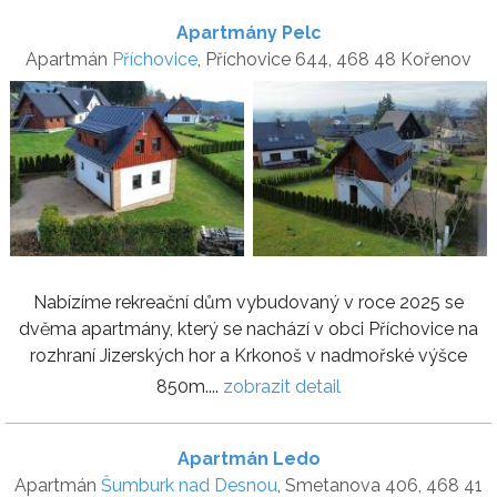
Apartmány Pelc
Apartmán
Příchovice
, Příchovice 644, 468 48 Kořenov
Nabízíme rekreační dům vybudovaný v roce 2025 se
dvěma apartmány, který se nachází v obci Příchovice na
rozhraní Jizerských hor a Krkonoš v nadmořské výšce
850m....
zobrazit detail
Apartmán Ledo
Apartmán
Šumburk nad Desnou
, Smetanova 406, 468 41