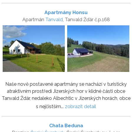
Apartmány Honsu
Apartmán
Tanvald
, Tanvald Žďár č.p.168
Naše nově postavené apartmány se nachází v turisticky
atraktivním prostředí Jizerských hor v klidné části obce
Tanvald Ždár, nedaleko Albechtic v Jizerských horách, obce
s nejčistším...
zobrazit detail
Chata Beduna