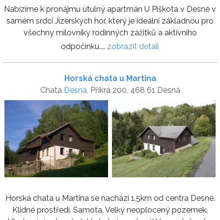
Nabízíme k pronájmu útulný apartmán U Piškota v Desné v
samém srdci Jizerských hor, který je ideální základnou pro
všechny milovníky rodinných zážitků a aktivního
odpočinku....
zobrazit detail
Horská chata u Martina
Chata
Desná
, Příkrá 200, 468 61 Desná
Horská chata u Martina se nachází 1,5km od centra Desné.
Klidné prostředí. Samota. Velký neoplocený pozemek.