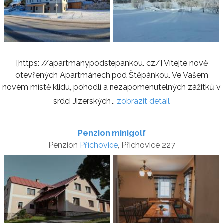
[https: //apartmanypodstepankou. cz/] Vítejte nově
otevřených Apartmánech pod Štěpánkou. Ve Vašem
novém místě klidu, pohodlí a nezapomenutelných zážitků v
srdci Jizerských...
zobrazit detail
Penzion minigolf
Penzion
Příchovice
, Přichovice 227