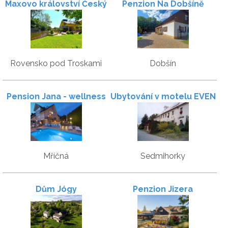
Maxovo království Český
Penzion Na Dobšíně
ráj
Rovensko pod Troskami
Dobšín
Pension Jana - wellness
Ubytování v motelu EVEN
Mříčná
Sedmihorky
Dům Jógy
Penzion Jizera