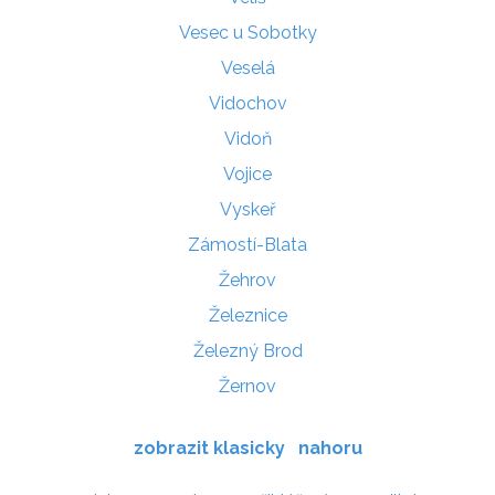
Vesec u Sobotky
Veselá
Vidochov
Vidoň
Vojice
Vyskeř
Zámostí-Blata
Žehrov
Železnice
Železný Brod
Žernov
zobrazit klasicky
nahoru