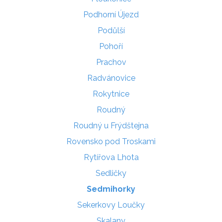
Podhorní Újezd
Podůlší
Pohoří
Prachov
Radvánovice
Rokytnice
Roudný
Roudný u Frýdštejna
Rovensko pod Troskami
Rytířova Lhota
Sedličky
Sedmihorky
Sekerkovy Loučky
Skalany