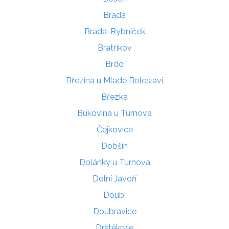
Brada
Brada-Rybníček
Bratříkov
Brdo
Březina u Mladé Boleslavi
Březka
Bukovina u Turnova
Čejkovice
Dobšín
Dolánky u Turnova
Dolní Javoří
Doubí
Doubravice
Drštěkryje