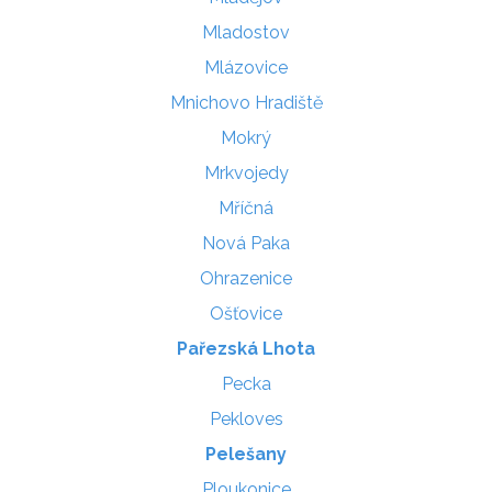
Mladostov
Mlázovice
Mnichovo Hradiště
Mokrý
Mrkvojedy
Mříčná
Nová Paka
Ohrazenice
Ošťovice
Pařezská Lhota
Pecka
Pekloves
Pelešany
Ploukonice