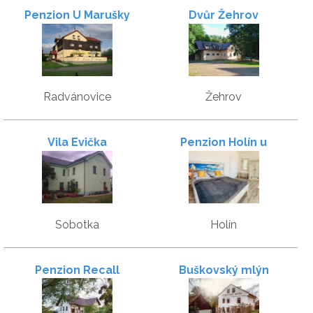
Penzion U Marušky
Dvůr Žehrov
Radvánovice
Žehrov
Vila Evička
Penzion Holín u
Prachovských skal
Sobotka
Holín
Penzion Recall
Buškovský mlýn