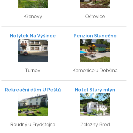
Křenovy
Ošťovice
Hotýlek Na Výšince
Penzion Slunečno
Turnov
Kamenice u Dobšína
Rekreační dům U Peštů
Hotel Starý mlýn
Roudný u Frýdštejna
Železný Brod