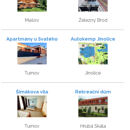
Mašov
Železný Brod
Apartmány u Svatého
Autokemp Jinolice
Jana
Turnov
Jinolice
Šimákova vila
Rekreační dům
Turnov
Hrubá Skála