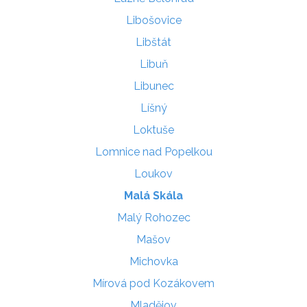
Libošovice
Libštát
Libuň
Libunec
Líšný
Loktuše
Lomnice nad Popelkou
Loukov
Malá Skála
Malý Rohozec
Mašov
Michovka
Mírová pod Kozákovem
Mladějov