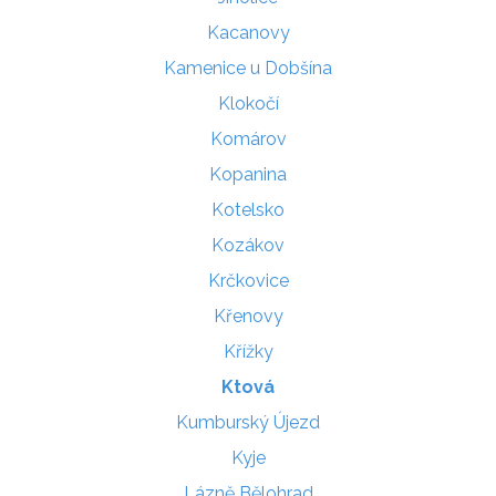
Kacanovy
Kamenice u Dobšína
Klokočí
Komárov
Kopanina
Kotelsko
Kozákov
Krčkovice
Křenovy
Křížky
Ktová
Kumburský Újezd
Kyje
Lázně Bělohrad