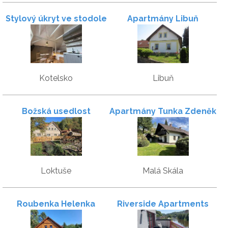
Stylový úkryt ve stodole
Apartmány Libuň
v srdci Českého ráje
Kotelsko
Libuň
Božská usedlost
Apartmány Tunka Zdeněk
Loktuše
Malá Skála
Roubenka Helenka
Riverside Apartments