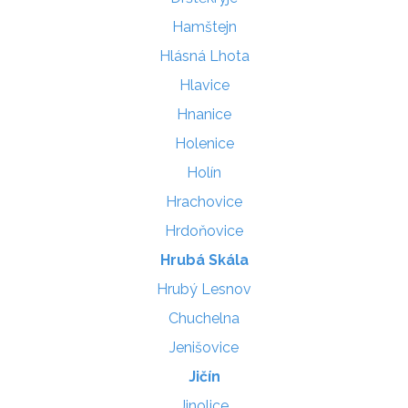
Hamštejn
Hlásná Lhota
Hlavice
Hnanice
Holenice
Holín
Hrachovice
Hrdoňovice
Hrubá Skála
Hrubý Lesnov
Chuchelna
Jenišovice
Jičín
Jinolice