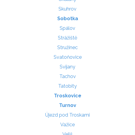
Skuhrov
Sobotka
Spálov
Strážiště
Stružinec
Svatoňovice
Svijany
Tachov
Tatobity
Troskovice
Turnov
Újezd pod Troskami
Važice
Veliš