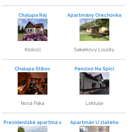
Chalupa Ráj
Apartmány Ořechovka
Wellness
Klokočí
Sekerkovy Loučky
Chalupa Štikov
Penzion Na Špici
Nová Paka
Loktuše
Prezidentské apartmá s
Apartmán U zlatého
privátní saunou
křížku