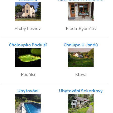
domě Rybníček
Hrubý Lesnov
Brada-Rybníček
Chaloupka Podůlší
Chalupa U Jandů
Podůlší
Ktová
Ubytování
Ubytování Sekerkovy
Loučky