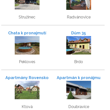
Stružinec
Radvánovice
Chata k pronajmutí
Dům 35
Pekloves
Brdo
Apartmány Rovensko
Apartmán k pronájmu
Ktová
Doubravice