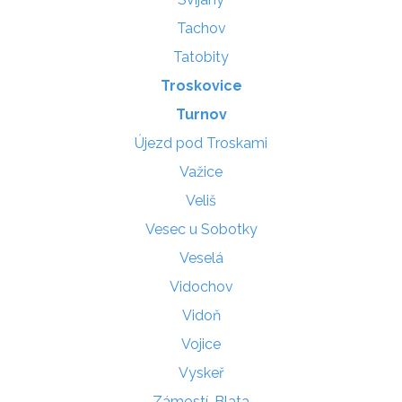
Tachov
Tatobity
Troskovice
Turnov
Újezd pod Troskami
Važice
Veliš
Vesec u Sobotky
Veselá
Vidochov
Vidoň
Vojice
Vyskeř
Zámostí-Blata