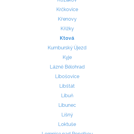
Krčkovice
Křenovy
Křížky
Ktová
Kumburský Újezd
Kyje
Lázně Bělohrad
Libošovice
Libštát
Libuň
Libunec
Líšný
Loktuše
Lomnice nad Popelkou