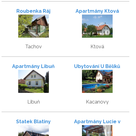
Roubenka Ráj
Apartmány Ktová
Tachov
Ktová
Apartmány Libuň
Ubytování U Bělíků
Libuň
Kacanovy
Statek Blatiny
Apartmány Lucie v
Českém ráji