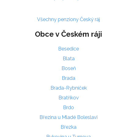
Všechny penziony Český ráj
Obce v Českém ráji
Besedice
Blata
Boseň
Brada
Brada-Rybníček
Bratříkov
Brdo
Březina u Mladé Boleslavi
Březka
Bukovina u Turnova