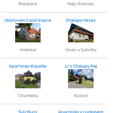
Rokytnice
Malý Rohozec
Ubytování V půli kopce
Chalupa Vesec
Holenice
Vesec u Sobotky
Apartmán Klaudie
1/2 Chalupy Ráj
Chuchelna
Klokočí
ŠulcBurg
Apartmán v rodinném