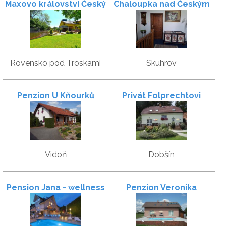
Maxovo království Český
Chaloupka nad Českým
ráj
rájem
Rovensko pod Troskami
Skuhrov
Penzion U Kňourků
Privát Folprechtovi
Vidoň
Dobšín
Pension Jana - wellness
Penzion Veronika