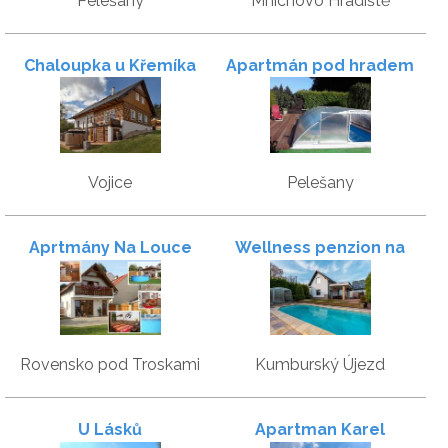
Pelešany
Mnichovo Hradiště
Chaloupka u Křemíka
Apartmán pod hradem
Valdštejn
Vojice
Pelešany
Aprtmány Na Louce
Wellness penzion na
Kumburáku
Rovensko pod Troskami
Kumburský Újezd
U Lásků
Apartman Karel