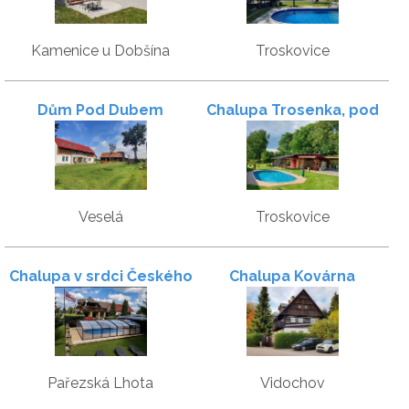
Kamenice u Dobšína
Troskovice
Dům Pod Dubem
Chalupa Trosenka, pod
hradem Trosky
Veselá
Troskovice
Chalupa v srdci Českého
Chalupa Kovárna
ráje
Pařezská Lhota
Vidochov