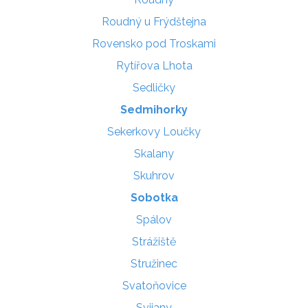
Roudný u Frýdštejna
Rovensko pod Troskami
Rytířova Lhota
Sedličky
Sedmihorky
Sekerkovy Loučky
Skalany
Skuhrov
Sobotka
Spálov
Strážiště
Stružinec
Svatoňovice
Svijany