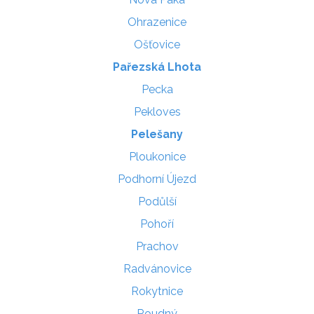
Ohrazenice
Ošťovice
Pařezská Lhota
Pecka
Pekloves
Pelešany
Ploukonice
Podhorní Újezd
Podůlší
Pohoří
Prachov
Radvánovice
Rokytnice
Roudný