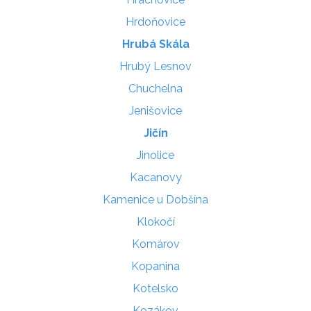
Hrdoňovice
Hrubá Skála
Hrubý Lesnov
Chuchelna
Jenišovice
Jičín
Jinolice
Kacanovy
Kamenice u Dobšína
Klokočí
Komárov
Kopanina
Kotelsko
Kozákov