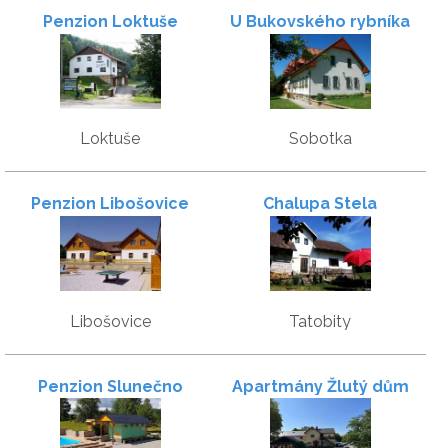
Penzion Loktuše
U Bukovského rybníka
Loktuše
Sobotka
Penzion Libošovice
Chalupa Stela
Libošovice
Tatobity
Penzion Slunečno
Apartmány Žlutý dům