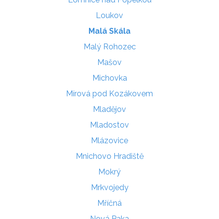
Loukov
Malá Skála
Malý Rohozec
Mašov
Michovka
Mírová pod Kozákovem
Mladějov
Mladostov
Mlázovice
Mnichovo Hradiště
Mokrý
Mrkvojedy
Mříčná
Nová Paka