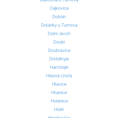
Čejkovice
Dobšín
Dolánky u Turnova
Dolní Javoří
Doubí
Doubravice
Drštěkryje
Hamštejn
Hlásná Lhota
Hlavice
Hnanice
Holenice
Holín
Hrachovice