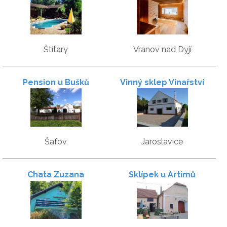
***
Štítary
Vranov nad Dyjí
Pension u Bušků
Vinný sklep Vinařství
Pekárek
Šafov
Jaroslavice
Chata Zuzana
Sklípek u Artimů