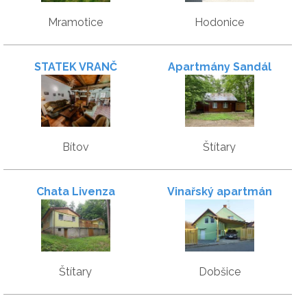
Mramotice
Hodonice
STATEK VRANČ
Apartmány Sandál
Bítov
Štítary
Chata Livenza
Vinařský apartmán
Štítary
Dobšice