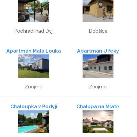
Cykloubytování ve
Znojmě
Podhradí nad Dyjí
Dobšice
Apartmán Malá Louka
Apartmán U řeky
Znojmo
Znojmo
Chaloupka v Podyjí
Chalupa na Mlatě