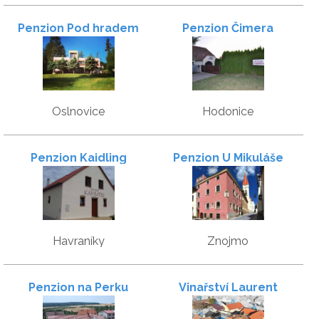
Penzion Pod hradem
Penzion Čimera
Cornštejn
Oslnovice
Hodonice
Penzion Kaidling
Penzion U Mikuláše
Havraníky
Znojmo
Penzion na Perku
Vinařství Laurent