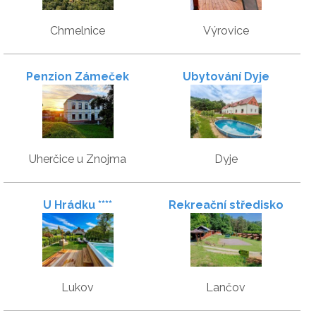
Chmelnice
Výrovice
Penzion Zámeček
Ubytování Dyje
Uherčice u Znojma
Dyje
U Hrádku ****
Rekreační středisko
Astra
Lukov
Lančov