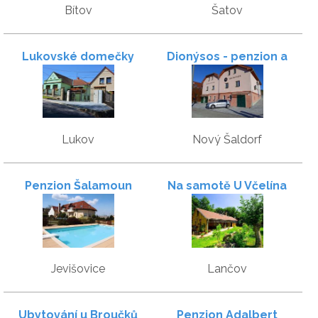
Bítov
Šatov
Lukovské domečky
Dionýsos - penzion a
vinný sklep
Lukov
Nový Šaldorf
Penzion Šalamoun
Na samotě U Včelína
Jevišovice
Lančov
Ubytování u Broučků
Penzion Adalbert