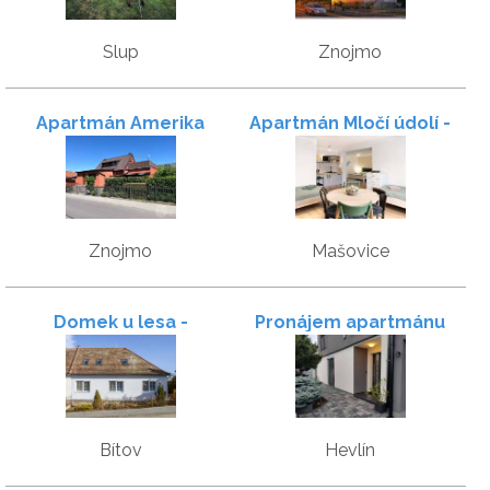
Slup
Znojmo
Apartmán Amerika
Apartmán Mločí údolí -
Podyjí
Znojmo
Mašovice
Domek u lesa -
Pronájem apartmánu
Apartmány
Bítov
Hevlín