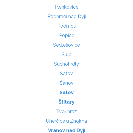
Plenkovice
Podhradí nad Dyjí
Podmolí
Popice
Sedlešovice
Slup
Suchohrdly
Šafov
Šanov
Šatov
Štítary
Tvořihráz
Uherčice u Znojma
Vranov nad Dyjí