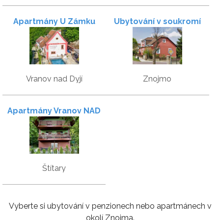
Apartmány U Zámku
Ubytování v soukromí
Vranov nad Dyjí
Znojmo
Apartmány Vranov NAD
pláží Vranovské přehrady
Štítary
Vyberte si ubytování v penzionech nebo apartmánech v
okolí Znojma.