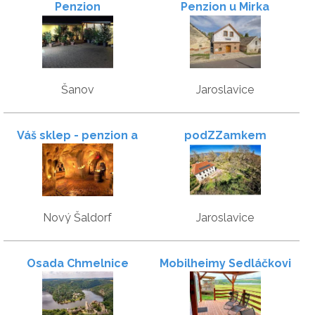
Penzion
Penzion u Mirka
Šanov
Jaroslavice
Váš sklep - penzion a
podZZamkem
vinný sklep
Nový Šaldorf
Jaroslavice
Osada Chmelnice
Mobilheimy Sedláčkovi