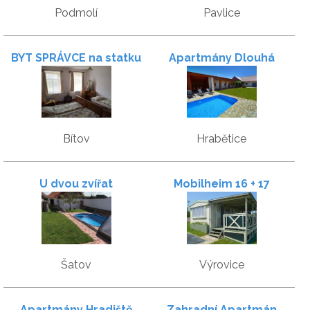
Podmolí
Pavlice
BYT SPRÁVCE na statku
Apartmány Dlouhá
Vranč
Bítov
Hrabětice
U dvou zvířat
Mobilheim 16 + 17
Šatov
Výrovice
Apartmány Hradiště
Zahradní Apartmán