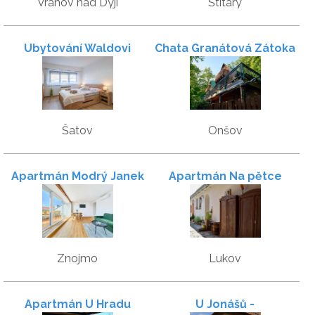
Vranov nad Dyjí
Štítary
Ubytování Waldovi
Chata Granátová Zátoka
Šatov
Onšov
Apartmán Modrý Janek
Apartmán Na pětce
Znojmo
Lukov
Apartmán U Hradu
U Jonášů -