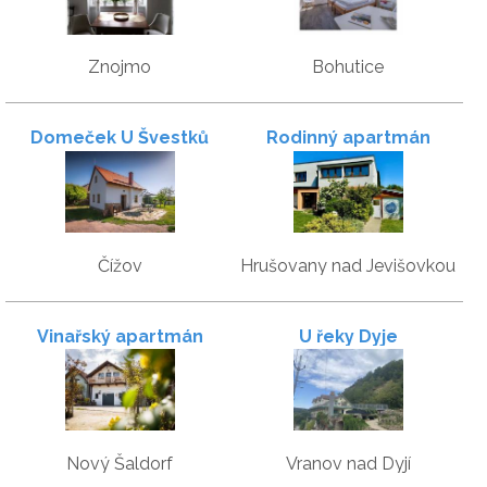
Znojmo
Bohutice
Domeček U Švestků
Rodinný apartmán
Hrušovánek
Čížov
Hrušovany nad Jevišovkou
Vinařský apartmán
U řeky Dyje
Špalek
Nový Šaldorf
Vranov nad Dyjí