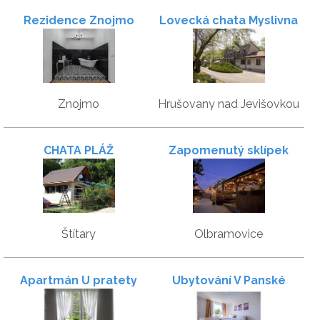
Rezidence Znojmo
Lovecká chata Myslivna
Znojmo
Hrušovany nad Jevišovkou
CHATA PLÁŽ
Zapomenutý sklípek
Štítary
Olbramovice
Apartmán U pratety
Ubytování V Panské
Vlasty
zahradě