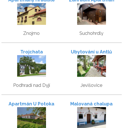
Znojmo
Suchohrdly
Trojchata
Ubytování u Antlů
Podhradí nad Dyjí
Jevišovice
Apartmán U Potoka
Malovaná chalupa