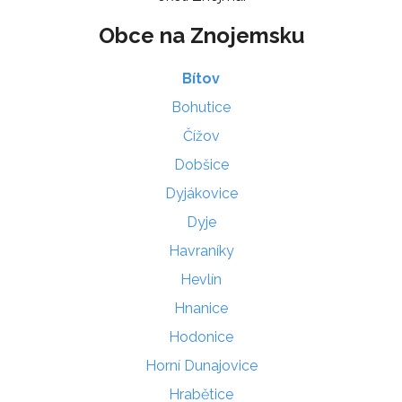
Obce na Znojemsku
Bítov
Bohutice
Čížov
Dobšice
Dyjákovice
Dyje
Havraníky
Hevlín
Hnanice
Hodonice
Horní Dunajovice
Hrabětice