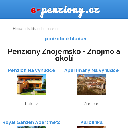
e-
penziony.cz
... podrobné hledání
Penziony Znojemsko - Znojmo a
okolí
Penzion Na Vyhlídce
Apartmány Na Vyhlídce
Lukov
Znojmo
Royal Garden Apartmets
Karolínka