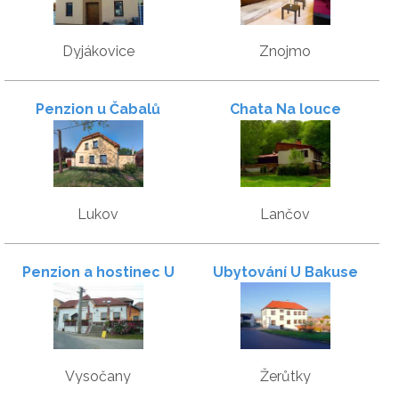
Dyjákovice
Znojmo
Penzion u Čabalů
Chata Na louce
Lukov
Lančov
Penzion a hostinec U
Ubytování U Bakuse
Kapličky
Vysočany
Žerůtky