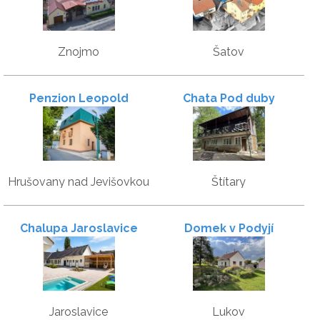
Znojmo
Šatov
Penzion Leopold
Chata Pod duby
Hrušovany nad Jevišovkou
Štítary
Chalupa Jaroslavice
Domek v Podyjí
Jaroslavice
Lukov