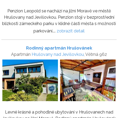
Penzion Leopold se nachází na jižní Moravě ve městě
Hrušovany nad Jevišovkou. Penzion stojí v bezprostřední
blízkosti zámeckého parku v klidné části města s možností
parkování....
zobrazit detail
Rodinný apartmán Hrušovánek
Apartmán
Hrušovany nad Jevišovkou
, Větrná 962
Levné krásné a pohodlné ubytování v Hrušovanech nad