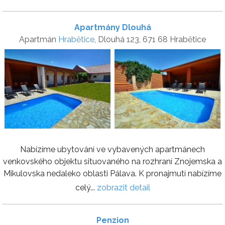
Apartmány Dlouhá
Apartmán
Hrabětice
, Dlouhá 123, 671 68 Hrabětice
Nabízíme ubytování ve vybavených apartmánech
venkovského objektu situovaného na rozhraní Znojemska a
Mikulovska nedaleko oblasti Pálava. K pronajmutí nabízíme
celý...
zobrazit detail
Penzion