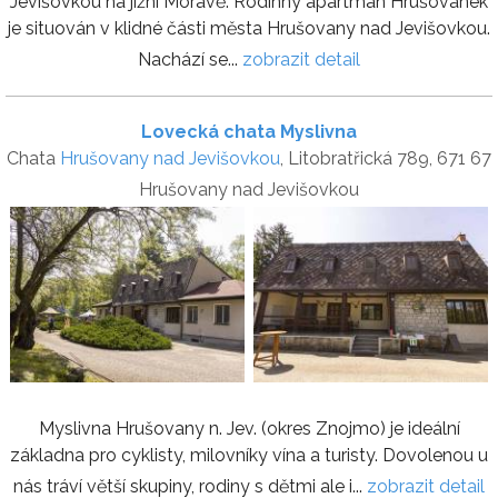
Jevišovkou na jižní Moravě. Rodinný apartmán Hrušovánek
je situován v klidné části města Hrušovany nad Jevišovkou.
Nachází se...
zobrazit detail
Lovecká chata Myslivna
Chata
Hrušovany nad Jevišovkou
, Litobratřická 789, 671 67
Hrušovany nad Jevišovkou
Myslivna Hrušovany n. Jev. (okres Znojmo) je ideální
základna pro cyklisty, milovníky vína a turisty. Dovolenou u
nás tráví větší skupiny, rodiny s dětmi ale i...
zobrazit detail