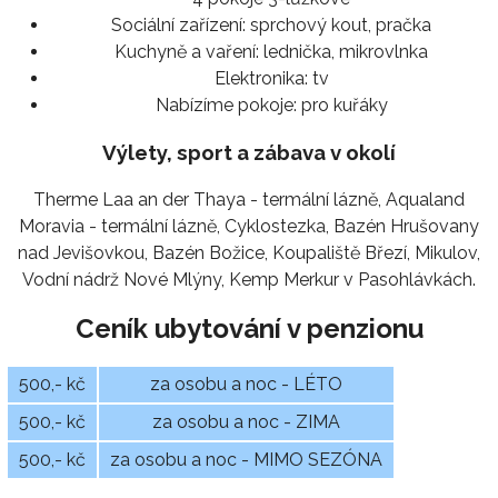
Sociální zařízení:
sprchový kout, pračka
Kuchyně a vaření:
lednička, mikrovlnka
Elektronika:
tv
Nabízíme pokoje:
pro kuřáky
Výlety, sport a zábava v okolí
Therme Laa an der Thaya - termální lázně, Aqualand
Moravia - termální lázně, Cyklostezka, Bazén Hrušovany
nad Jevišovkou, Bazén Božice, Koupaliště Březí, Mikulov,
Vodní nádrž Nové Mlýny, Kemp Merkur v Pasohlávkách.
Ceník ubytování v penzionu
500,- kč
za osobu a noc - LÉTO
500,- kč
za osobu a noc - ZIMA
500,- kč
za osobu a noc - MIMO SEZÓNA