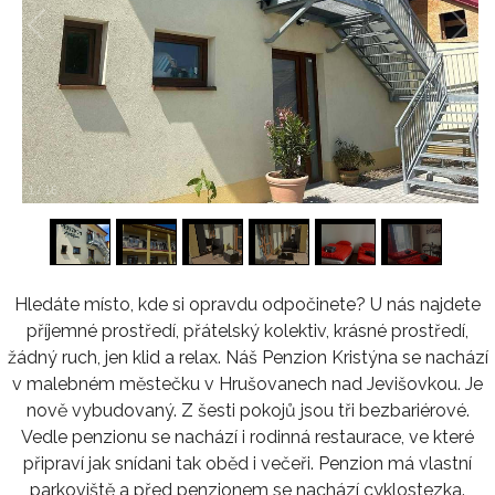
1
/
16
Hledáte místo, kde si opravdu odpočinete? U nás najdete
příjemné prostředí, přátelský kolektiv, krásné prostředí,
žádný ruch, jen klid a relax. Náš Penzion Kristýna se nachází
v malebném městečku v Hrušovanech nad Jevišovkou. Je
nově vybudovaný. Z šesti pokojů jsou tři bezbariérové.
Vedle penzionu se nachází i rodinná restaurace, ve které
připraví jak snídani tak oběd i večeři. Penzion má vlastní
parkoviště a před penzionem se nachází cyklostezka.