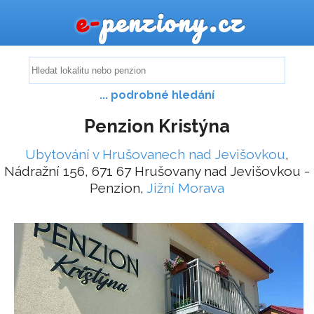
e-
penziony.cz
... podrobné hledání
Penzion Kristýna
Ubytování v Hrušovanech nad Jevišovkou
,
Nádražní 156, 671 67 Hrušovany nad Jevišovkou -
Penzion,
Jižní Morava